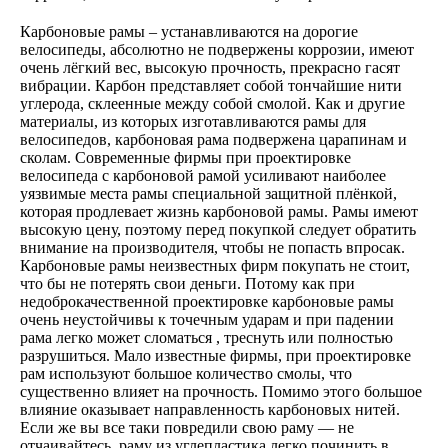
Карбоновые рамы – устанавливаются на дорогие
велосипеды, абсолютно не подвержены коррозии, имеют
очень лёгкий вес, высокую прочность, прекрасно гасят
вибрации. Карбон представляет собой тончайшие нити
углерода, склеенные между собой смолой. Как и другие
материалы, из которых изготавливаются рамы для
велосипедов, карбоновая рама подвержена царапинам и
сколам. Современные фирмы при проектировке
велосипеда с карбоновой рамой усиливают наиболее
уязвимые места рамы специальной защитной плёнкой,
которая продлевает жизнь карбоновой рамы. Рамы имеют
высокую цену, поэтому перед покупкой следует обратить
внимание на производителя, чтобы не попасть впросак.
Карбоновые рамы неизвестных фирм покупать не стоит,
что бы не потерять свои деньги. Потому как при
недоброкачественной проектировке карбоновые рамы
очень неустойчивы к точечным ударам и при падении
рама легко может сломаться , треснуть или полностью
разрушиться. Мало известные фирмы, при проектировке
рам используют большое количество смолы, что
существенно влияет на прочность. Помимо этого большое
влияние оказывает направленность карбоновых нитей.
Если же вы все таки повредили свою раму — не
отчаивайтесь, раму из углепластика легко починить в