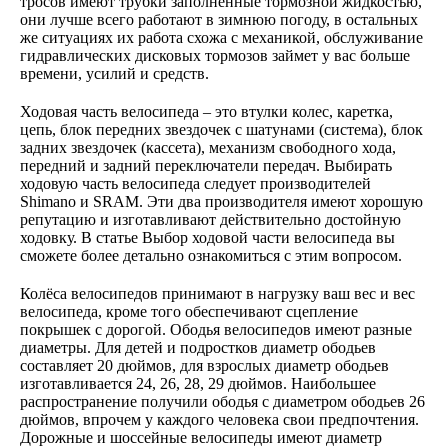
тросов имеют трубки заполненные тормозной жидкостью,
они лучше всего работают в зимнюю погоду, в остальных
же ситуациях их работа схожа с механикой, обслуживание
гидравлических дисковых тормозов займет у вас больше
времени, усилий и средств.
Ходовая часть велосипеда – это втулки колес, каретка,
цепь, блок передних звездочек с шатунами (система), блок
задних звездочек (кассета), механизм свободного хода,
передний и задний переключатели передач. Выбирать
ходовую часть велосипеда следует производителей
Shimano и SRAM. Эти два производителя имеют хорошую
репутацию и изготавливают действительно достойную
ходовку. В статье Выбор ходовой части велосипеда вы
сможете более детально ознакомиться с этим вопросом.
Колёса велосипедов принимают в нагрузку ваш вес и вес
велосипеда, кроме того обеспечивают сцепление
покрышек с дорогой. Ободья велосипедов имеют разные
диаметры. Для детей и подростков диаметр ободьев
составляет 20 дюймов, для взрослых диаметр ободьев
изготавливается 24, 26, 28, 29 дюймов. Наибольшее
распространение получили ободья с диаметром ободьев 26
дюймов, впрочем у каждого человека свои предпочтения.
Дорожные и шоссейные велосипеды имеют диаметр