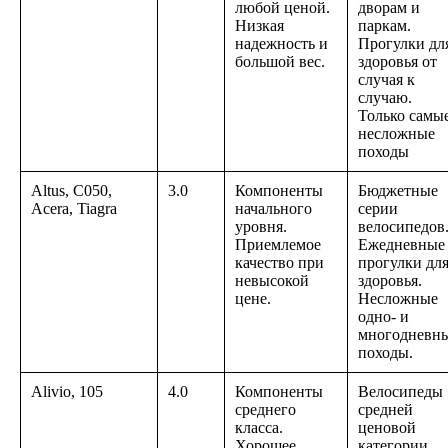
любой ценой.
дворам и
Низкая
паркам.
надежность и
Прогулки дл
большой вес.
здоровья от
случая к
случаю.
Только самы
несложные
походы
Altus, C050,
3.0
Компоненты
Бюджетные
Acera, Tiagra
начального
серии
уровня.
велосипедов
Приемлемое
Ежедневные
качество при
прогулки дл
невысокой
здоровья.
цене.
Несложные
одно- и
многодневн
походы.
Alivio, 105
4.0
Компоненты
Велосипеды
среднего
средней
класса.
ценовой
Хорошее
категории.