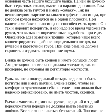
основная часть вашего будущего байка. На ней не должно
быть серьезных сколов, вмятин и царапин до «мяса». Рама
не должна быть гнутой и иметь «собаку». Так на
велосипедном жаргоне называется дефект велосипеда, при
котором колеса находятся не в одной плоскости. При
наличии «собаки» велосипед не способен ехать прямо. Он
так и норовит повернуть, и его надо все время удерживать
рулем, что вызывает определенные неудобства при езде.
Опасайтесь едва заметных трещин, которые чаще всего
концентрируются в районе подседельного штыря, на
рулевой и кареточной трубе. При езде рама не должна
скрипеть и издавать посторонние шумы.
Вилка не должна быть кривой и иметь большой люфт.
Амортизационная вилка не должна «заедать», так же
проверьте, не сломаны ли регуляторы жесткости.
Руль, вынос и подседельный штырь не должны быть
погнуты или иметь вмятин. Очень важно, чтобы вы
комфортно чувствовали себя на седле – оно должно быть
надежно зафиксировано, не иметь люфтов, скрипов.
Рычаги манеток, тормозные ручки, передний и задний
переключатели передач не должны иметь заметных
люфтов. Все должно двигаться без заеданий. Тросики не