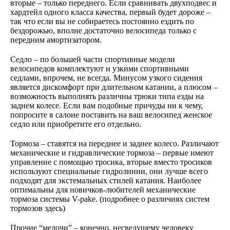
вторые – только переднего. Если сравнивать двухподвес и
хардтейл одного класса качества, первый будет дороже –
так что если вы не собираетесь постоянно ездить по
бездорожью, вполне достаточно велосипеда только с
передним амортизатором.
Седло – по большей части спортивные модели
велосипедов комплектуют и узкими спортивными
седлами, впрочем, не всегда. Минусом узкого сидения
является дискомфорт при длительном катании, а плюсом –
возможность выполнять различны трюки типа езды на
заднем колесе. Если вам подобные причуды ни к чему,
попросите в салоне поставить на ваш велосипед женское
седло или приобретите его отдельно.
Тормоза – ставятся на переднее и заднее колесо. Различают
механические и гидравлические тормоза – первые имеют
управление с помощью тросика, вторые вместо тросиков
используют специальные гидролинии, они лучше всего
подходят для экстемальных стилей катания. Наиболее
оптимальны для новичков-любителей механические
тормоза системы V-pake. (подробнее о различиях систем
тормозов здесь)
Прочие “мелочи” – конечно, несведущему человеку