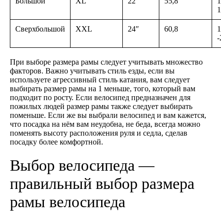
Большой
XL
22″
55,8
1
1
Сверхбольшой
XXL
24″
60,8
1
-
При выборе размера рамы следует учитывать множество
факторов. Важно учитывать стиль езды, если вы
используете агрессивный стиль катания, вам следует
выбирать размер рамы на 1 меньше, того, который вам
подходит по росту. Если велосипед предназначен для
пожилых людей размер рамы также следует выбирать
поменьше. Если же вы выбрали велосипед и вам кажется,
что посадка на нём вам неудобна, не беда, всегда можно
поменять высоту расположения руля и седла, сделав
посадку более комфортной.
Выбор велосипеда —
правильный выбор размера
рамы велосипеда