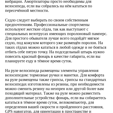
вибрации. Амортизаторы просто необходимы для
велосипеда, если вы собрались на нём кататься по
пересечённой местности.
Седло следует выбирать по своим собственным
предпочтениям. Профессиональные спортсмены
используют жесткие сёдла, так как выступают с
специальных велотрусах имеющих поролоновый памперс.
Для простого обывателя лучше всего подойдёт мягкое
седло, под кожухом которого уже размещён поролон. На
таких сёдлах можно кататься в любой одежде и не бояться
отбить себе пятую точку. На подседельный штырь нужно
повесить красный фонарь в качестве габарита, если вы
планируете езду в тёмное время суток.
На руле велосипеда размещены элементы управления
велосипедом: тормозные ручки и манетки. Для комфорта
на руле размещены также грипсы, грипсы на стандартных
велосипедах изготовлены из резины, при необходимости
можно сменить резину на неопрен или другой более вам
походящий материал. Также на руле можно разместить
дополнительные устройства: фонарь, если вы собираетесь
кататься в тёмное время суток, велокомпьютер, для
определения вашей скорости и пройденного расстояния,
GPS навигатор, для ориентации в пространстве и