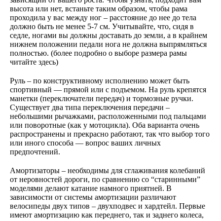
высота или нет, встаньте таким образом, чтобы рама
проходила у вас между ног – расстояние до нее до тела
должно быть не менее 5-7 см. Учитывайте, что, сидя в
седле, ногами вы должны доставать до земли, а в крайнем
нижнем положении педали нога не должна выпрямляться
полностью. (более подробно о выборе размера рамы
читайте здесь)
Руль – по конструктивному исполнению может быть
спортивный — прямой или с подъемом. На руль крепятся
манетки (переключатели передач) и тормозные ручки.
Существует два типа переключения передачи –
небольшими рычажками, расположенными под пальцами
или поворотные (как у мотоцикла). Оба варианта очень
распространены и прекрасно работают, так что выбор того
или иного способа — вопрос ваших личных
предпочтений.
Амортизаторы – необходимы для сглаживания колебаний
от неровностей дороги, по сравнению со “старинными”
моделями делают катание намного приятней. В
зависимости от системы амортизации различают
велосипеды двух типов – двухподвес и хардтейл. Первые
имеют амортизацию как переднего, так и заднего колеса,