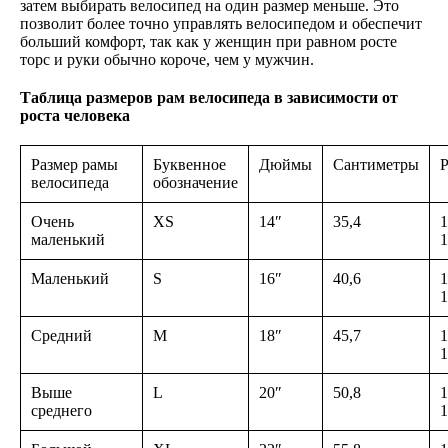
затем выбирать велосипед на один размер меньше. Это
позволит более точно управлять велосипедом и обеспечит
больший комфорт, так как у женщин при равном росте
торс и руки обычно короче, чем у мужчин.
Таблица размеров рам велосипеда в зависимости от
роста человека
Размер рамы
Буквенное
Дюймы
Сантиметры
Р
велосипеда
обозначение
Очень
XS
14″
35,4
1
маленький
1
Маленький
S
16″
40,6
1
1
Средний
M
18″
45,7
1
1
Выше
L
20″
50,8
1
среднего
1