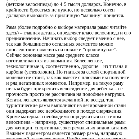
(детские велосипеды) до 4-5 тысяч долларов. Конечно, в
крайности бросаться не нужно, но несколько сотен
долларов выложить за приличную “машину” придется.
Рама (более подробно о выборе материала рамы читайте
здесь) – главная деталь, определяет класс велосипеда и его
предназначение. Начинать выбор следует именно с нее,
так как большинство остальных элементов можно
впоследствии поменять на новые и “продвинутые”.
Сейчас основная масса рам среднего класса
изготавливаются из алюминия. Более легкие,
технологичные и, соответственно, дорогие – из титана и
карбона (углеволокна). Но гнаться за самой спортивной
моделью не стоит, так как вместе с плюсами вы получите
и ряд негативных моментов. Например, на такую раму
нельзя будет прикрепить велосидение для ребенка – ее
прочность просто не рассчитана на подобные нагрузки.
Кстати, легкость является желанной не всегда, так,
туристические рамы выполняют из легированной стали –
они выдержат вес необходимого в походе снаряжения.
Кроме материала необходимо определиться и с типом
велосипеда – например, существуют специальные рамы
для женщин, спортивные, экстремальных видов катания.
Важным параметром является размер рамы, напрямую
зависящий от вашего роста. Чтобы узнать, подходит вам