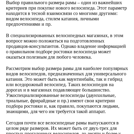
Выбор правильного размера рамы – один из важнейших
критериев при покупке нового велосипеда. Этот параметр
находится в тесной взаимосвязи со многими другими:
видом велосипеда, стилем катания, личными
предпочтениями и пр.
В специализированных велосипедных магазинах, в этом
вопросе можно положиться на подготовленных
продавцов-консультантов. Однако владение информацией
о правильном подборе ростовки велосипеда может
оказаться полезным для любого человека.
Рассмотрим выбор размера рамы для наиболее популярных
видов велосипедов, предназначенных для универсального
катания. Это может быть как маунтинбайк, так и гибрид
или вседорожный велосипед. Таких велосипедов на
дорогах и в магазинах подавляющее большинство.
Узкоспециализированные велосипеды (даунхильные,
триальные, фрирайдные и пр.) имеют свои критерии
подбора ростовки и, как правило, покупаются людьми,
знающими, для чего им требуется такой аппарат.
Сегодня почти все велосипедные рамы выпускаются в
целом ряде размеров. Их может быть от двух-трех для
простых прогулочных велосипедов, до десяти и более у