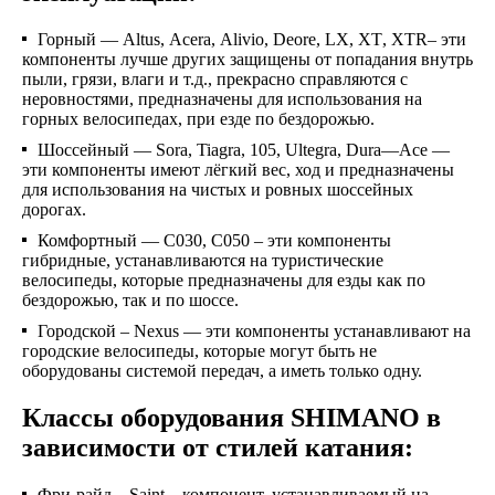
Горный —
Altus
,
Acera
,
Alivio
,
Deore
,
LX
,
XT
,
XTR
– эти
компоненты лучше других защищены от попадания внутрь
пыли, грязи, влаги и т.д., прекрасно справляются с
неровностями, предназначены для использования на
горных велосипедах, при езде по бездорожью.
Шоссейный —
Sora
,
Tiagra
, 105,
Ultegra
,
Dura
—
Ace
—
эти компоненты имеют лёгкий вес, ход и предназначены
для использования на чистых и ровных шоссейных
дорогах.
Комфортный — С030, С050 – эти компоненты
гибридные, устанавливаются на туристические
велосипеды, которые предназначены для езды как по
бездорожью, так и по шоссе.
Городской – Nexus — эти компоненты устанавливают на
городские велосипеды, которые могут быть не
оборудованы системой передач, а иметь только одну.
Классы оборудования SHIMANO в
зависимости от стилей катания:
Фри-райд – Saint – компонент, устанавливаемый на