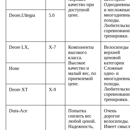
качество при
Однодневны
доступной
и несложные
цене.
многодневн
Deore,Ultegra
5.0
походы.
Любительск
соревновани
тренировки.
Deore LX,
X-7
Компоненты
Велосипеды
высокого
верхней
класса.
ценовой
Высокое
категории
качество и
Сложные
Hone
малый вес, по
одно- и
приемлемой
многодневн
цене.
походы.
Любительск
Deore XT
X-9
соревновани
тренировки.
Dura-Ace
Попытка
Очень
снизить вес
дорогие
любой ценой.
велосипеды.
Надежность,
Имеет смысл