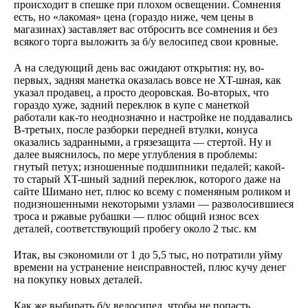
происходит в спешке при плохом освещении. Сомнения
есть, но «лакомая» цена (гораздо ниже, чем цены в
магазинах) заставляет вас отбросить все сомнения и без
всякого торга выложить за б/у велосипед свои кровные.
А на следующий день вас ожидают открытия: ну, во-
первых, задняя манетка оказалась вовсе не XT-шная, как
указал продавец, а просто деоровская. Во-вторых, что
гораздо хуже, задний переклюк в купе с манеткой
работали как-то неоднозначно и настройке не поддавались
В-третьих, после разборки передней втулки, конуса
оказались задранными, а грязезащита — стертой. Ну и
далее выяснилось, по мере углубления в проблемы:
гнутый петух; изношенные подшипники педалей; какой-
то старый XT-шный задний переклюк, которого даже на
сайте Шимано нет, плюс ко всему с поменяным роликом и
подизношенными некоторыми узлами — разволосившиеся
троса и ржавые рубашки — плюс общий износ всех
деталей, соответствующий пробегу около 2 тыс. км
Итак, вы сэкономили от 1 до 5,5 тыс, но потратили уйму
времени на устранение неисправностей, плюс кучу денег
на покупку новых деталей.
Как же выбирать б/у велосипед, чтобы не попасть