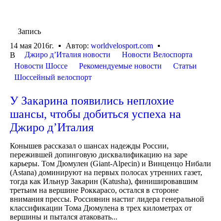
Запись
14 мая 2016г.
Автор:
worldvelosport.com
Джиро д’Италия новости
Новости Велоспорта
В
Новости Шоссе
Рекомендуемые новости
Статьи
Шоссейный велоспорт
У Закарина появились неплохие
шансы, чтобы добиться успеха на
Джиро д’Италия
Конышев рассказал о шансах надежды России,
пережившей допинговую дисквалификацию на заре
карьеры. Том Дюмулен (Giant-Alpecin) и Винценцо Нибали
(Astana) доминируют на первых полосах утренних газет,
тогда как Ильнур Закарин (Katusha), финишировавшим
третьим на вершине Роккарасо, остался в стороне
внимания прессы. Россиянин настиг лидера генеральной
классификации Тома Дюмулена в трех километрах от
вершины и пытался атаковать...