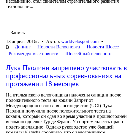
несомненно, стал свидетелем стремительного развития
технологий...
Запись
13 апреля 2016г.
Автор:
worldvelosport.com
Допинг
Новости Велоспорта
Новости Шоссе
В
Рекомендуемые новости
Шоссейный велоспорт
Лука Паолини запрещено участвовать в
профессиональных соревнованиях на
протяжении 18 месяцев
На итальянского велогонщика наложены санкции после
положительного теста на кокаин Запрет от
Международного союза велосипедистов (UCI) Лука
Паолини получили после положительного теста на
кокаин, который он сдал во время участия в прошлогодней
веломногодневке Тур де Франс. У спортсмена есть право
подать апелляцию. Однако руководство уже бывшей
команды Katusha сообщило, что с велогонщиком