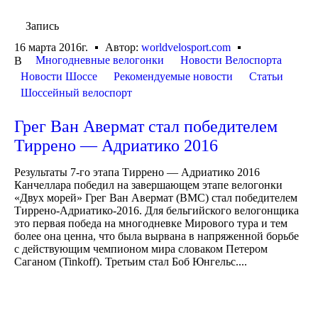
Запись
16 марта 2016г.
Автор:
worldvelosport.com
Многодневные велогонки
Новости Велоспорта
В
Новости Шоссе
Рекомендуемые новости
Статьи
Шоссейный велоспорт
Грег Ван Авермат стал победителем
Тиррено — Адриатико 2016
Результаты 7-го этапа Тиррено — Адриатико 2016
Канчеллара победил на завершающем этапе велогонки
«Двух морей» Грег Ван Авермат (BMC) стал победителем
Тиррено-Адриатико-2016. Для бельгийского велогонщика
это первая победа на многодневке Мирового тура и тем
более она ценна, что была вырвана в напряженной борьбе
с действующим чемпионом мира словаком Петером
Саганом (Tinkoff). Третьим стал Боб Юнгельс....