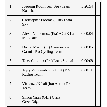
1
Joaquim Rodriguez (Spa) Team
3:26:54
Katusha
2
Christopher Froome (GBr) Team
Sky
3
Alexis Vuillermoz (Fra) AG2R La
0:00:04
Mondiale
4
Daniel Martin (Irl) Cannondale-
0:00:05
Garmin Pro Cycling Team
5
Tony Gallopin (Fra) Lotto Soudal
0:00:08
6
Tejay Van Garderen (USA) BMC
0:00:11
Racing Team
7
Vincenzo Nibali (Ita) Astana Pro
Team
8
Simon Yates (GBr) Orica
GreenEdge