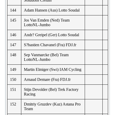
Solutions Credits
144
Adam Hansen (Aus) Lotto Soudal
145
Jos Van Emden (Ned) Team
LottoNL-Jumbo
146
Andr? Greipel (Ger) Lotto Soudal
147
S?bastien Chavanel (Fra) FDJ.fr
148
Sep Vanmarcke (Bel) Team
LottoNL-Jumbo
149
Martin Elmiger (Swi) IAM Cycling
150
Arnaud Demare (Fra) FDJ.fr
151
Stijn Devolder (Bel) Trek Factory
Racing
152
Dmitriy Gruzdev (Kaz) Astana Pro
Team