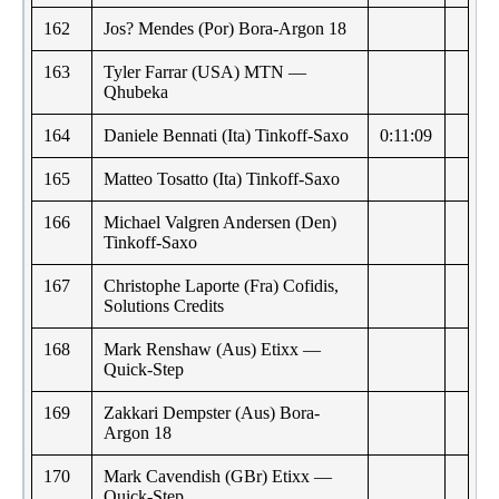
162
Jos? Mendes (Por) Bora-Argon 18
163
Tyler Farrar (USA) MTN —
Qhubeka
164
Daniele Bennati (Ita) Tinkoff-Saxo
0:11:09
165
Matteo Tosatto (Ita) Tinkoff-Saxo
166
Michael Valgren Andersen (Den)
Tinkoff-Saxo
167
Christophe Laporte (Fra) Cofidis,
Solutions Credits
168
Mark Renshaw (Aus) Etixx —
Quick-Step
169
Zakkari Dempster (Aus) Bora-
Argon 18
170
Mark Cavendish (GBr) Etixx —
Quick-Step