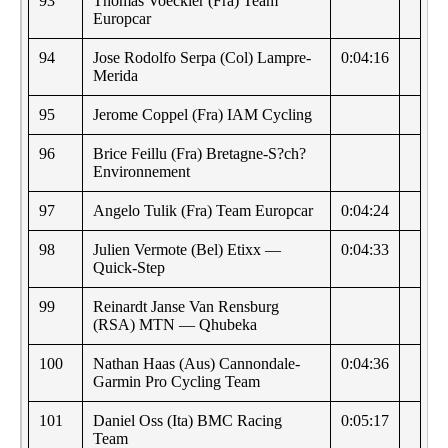
93
Thomas Voeckler (Fra) Team
Europcar
94
Jose Rodolfo Serpa (Col) Lampre-
0:04:16
Merida
95
Jerome Coppel (Fra) IAM Cycling
96
Brice Feillu (Fra) Bretagne-S?ch?
Environnement
97
Angelo Tulik (Fra) Team Europcar
0:04:24
98
Julien Vermote (Bel) Etixx —
0:04:33
Quick-Step
99
Reinardt Janse Van Rensburg
(RSA) MTN — Qhubeka
100
Nathan Haas (Aus) Cannondale-
0:04:36
Garmin Pro Cycling Team
101
Daniel Oss (Ita) BMC Racing
0:05:17
Team