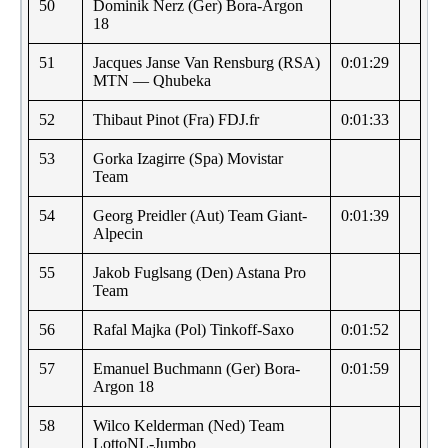
50
Dominik Nerz (Ger) Bora-Argon
18
51
Jacques Janse Van Rensburg (RSA)
0:01:29
MTN — Qhubeka
52
Thibaut Pinot (Fra) FDJ.fr
0:01:33
53
Gorka Izagirre (Spa) Movistar
Team
54
Georg Preidler (Aut) Team Giant-
0:01:39
Alpecin
55
Jakob Fuglsang (Den) Astana Pro
Team
56
Rafal Majka (Pol) Tinkoff-Saxo
0:01:52
57
Emanuel Buchmann (Ger) Bora-
0:01:59
Argon 18
58
Wilco Kelderman (Ned) Team
LottoNL-Jumbo