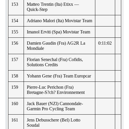
153
Matteo Trentin (Ita) Etixx —
Quick-Step
154
Adriano Malori (Ita) Movistar Team
155
Imanol Erviti (Spa) Movistar Team
156
Damien Gaudin (Fra) AG2R La
0:11:02
Mondiale
157
Florian Senechal (Fra) Cofidis,
Solutions Credits
158
Yohann Gene (Fra) Team Europcar
159
Pierre-Luc Perichon (Fra)
Bretagne-S?ch? Environnement
160
Jack Bauer (NZl) Cannondale-
Garmin Pro Cycling Team
161
Jens Debusschere (Bel) Lotto
Soudal