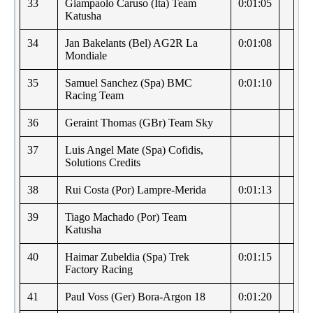
33
Giampaolo Caruso (Ita) Team
0:01:05
Katusha
34
Jan Bakelants (Bel) AG2R La
0:01:08
Mondiale
35
Samuel Sanchez (Spa) BMC
0:01:10
Racing Team
36
Geraint Thomas (GBr) Team Sky
37
Luis Angel Mate (Spa) Cofidis,
Solutions Credits
38
Rui Costa (Por) Lampre-Merida
0:01:13
39
Tiago Machado (Por) Team
Katusha
40
Haimar Zubeldia (Spa) Trek
0:01:15
Factory Racing
41
Paul Voss (Ger) Bora-Argon 18
0:01:20