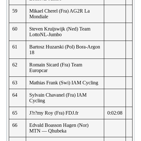
59
Mikael Cherel (Fra) AG2R La
Mondiale
60
Steven Kruijswijk (Ned) Team
LottoNL-Jumbo
61
Bartosz Huzarski (Pol) Bora-Argon
18
62
Romain Sicard (Fra) Team
Europcar
63
Mathias Frank (Swi) IAM Cycling
64
Sylvain Chavanel (Fra) IAM
Cycling
65
J?r?my Roy (Fra) FDJ.fr
0:02:08
66
Edvald Boasson Hagen (Nor)
MTN — Qhubeka