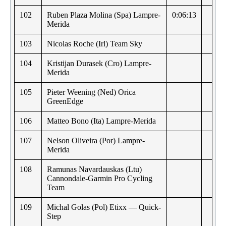
102
Ruben Plaza Molina (Spa) Lampre-
0:06:13
Merida
103
Nicolas Roche (Irl) Team Sky
104
Kristijan Durasek (Cro) Lampre-
Merida
105
Pieter Weening (Ned) Orica
GreenEdge
106
Matteo Bono (Ita) Lampre-Merida
107
Nelson Oliveira (Por) Lampre-
Merida
108
Ramunas Navardauskas (Ltu)
Cannondale-Garmin Pro Cycling
Team
109
Michal Golas (Pol) Etixx — Quick-
Step