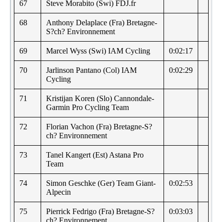
67
Steve Morabito (Swi) FDJ.fr
68
Anthony Delaplace (Fra) Bretagne-
S?ch? Environnement
69
Marcel Wyss (Swi) IAM Cycling
0:02:17
70
Jarlinson Pantano (Col) IAM
0:02:29
Cycling
71
Kristijan Koren (Slo) Cannondale-
Garmin Pro Cycling Team
72
Florian Vachon (Fra) Bretagne-S?
ch? Environnement
73
Tanel Kangert (Est) Astana Pro
Team
74
Simon Geschke (Ger) Team Giant-
0:02:53
Alpecin
75
Pierrick Fedrigo (Fra) Bretagne-S?
0:03:03
ch? Environnement