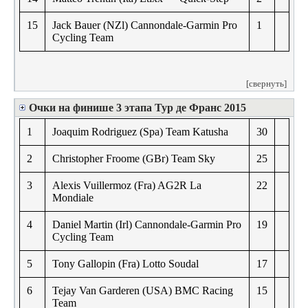
15
Jack Bauer (NZl) Cannondale-Garmin Pro
1
Cycling Team
[свернуть]
Очки на финише 3 этапа Тур де Франс 2015
1
Joaquim Rodriguez (Spa) Team Katusha
30
2
Christopher Froome (GBr) Team Sky
25
3
Alexis Vuillermoz (Fra) AG2R La
22
Mondiale
4
Daniel Martin (Irl) Cannondale-Garmin Pro
19
Cycling Team
5
Tony Gallopin (Fra) Lotto Soudal
17
6
Tejay Van Garderen (USA) BMC Racing
15
Team