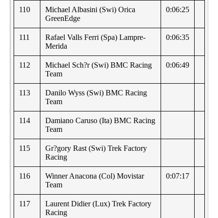
110
Michael Albasini (Swi) Orica
0:06:25
GreenEdge
111
Rafael Valls Ferri (Spa) Lampre-
0:06:35
Merida
112
Michael Sch?r (Swi) BMC Racing
0:06:49
Team
113
Danilo Wyss (Swi) BMC Racing
Team
114
Damiano Caruso (Ita) BMC Racing
Team
115
Gr?gory Rast (Swi) Trek Factory
Racing
116
Winner Anacona (Col) Movistar
0:07:17
Team
117
Laurent Didier (Lux) Trek Factory
Racing