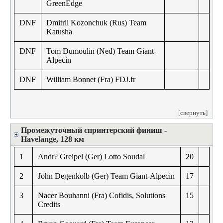
GreenEdge
DNF
Dmitrii Kozonchuk (Rus) Team
Katusha
DNF
Tom Dumoulin (Ned) Team Giant-
Alpecin
DNF
William Bonnet (Fra) FDJ.fr
[свернуть]
Промежуточный спринтерский финиш -
Havelange, 128 км
1
Andr? Greipel (Ger) Lotto Soudal
20
2
John Degenkolb (Ger) Team Giant-Alpecin
17
3
Nacer Bouhanni (Fra) Cofidis, Solutions
15
Credits