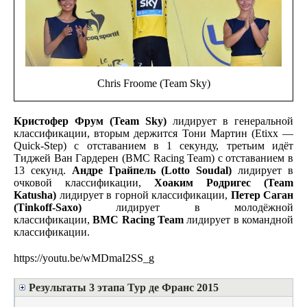
Chris Froome (Team Sky)
Кристофер Фрум (Team Sky)
лидирует в генеральной
классификации, вторым держится Тони Мартин (Etixx —
Quick-Step) с отставанием в 1 секунду, третьим идёт
Тиджей Ван Гардерен (BMC Racing Team) с отставанием в
13 секунд.
Андре Грайпель (Lotto Soudal)
лидирует в
очковой классификации,
Хоаким Родригес (Team
Katusha)
лидирует в горной классификации,
Петер Саган
(Tinkoff-Saxo)
лидирует в молодёжной
классификации,
BMC Racing Team
лидирует в командной
классификации.
https://youtu.be/wMDmaI2SS_g
Результаты 3 этапа Тур де Франс 2015