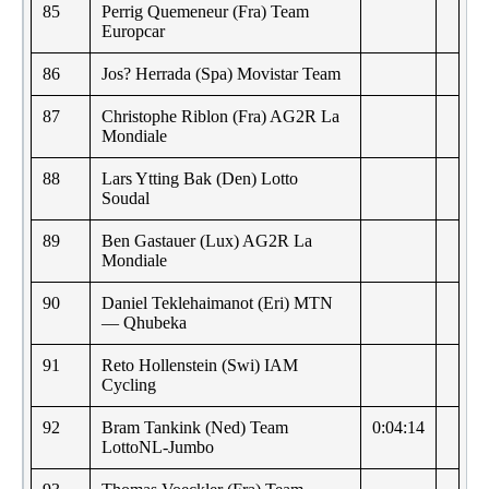
85
Perrig Quemeneur (Fra) Team
Europcar
86
Jos? Herrada (Spa) Movistar Team
87
Christophe Riblon (Fra) AG2R La
Mondiale
88
Lars Ytting Bak (Den) Lotto
Soudal
89
Ben Gastauer (Lux) AG2R La
Mondiale
90
Daniel Teklehaimanot (Eri) MTN
— Qhubeka
91
Reto Hollenstein (Swi) IAM
Cycling
92
Bram Tankink (Ned) Team
0:04:14
LottoNL-Jumbo