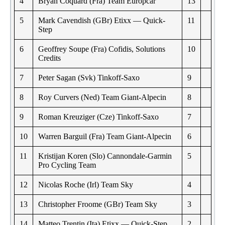
4
Bryan Coquard (Fra) Team Europcar
13
5
Mark Cavendish (GBr) Etixx — Quick-
11
Step
6
Geoffrey Soupe (Fra) Cofidis, Solutions
10
Credits
7
Peter Sagan (Svk) Tinkoff-Saxo
9
8
Roy Curvers (Ned) Team Giant-Alpecin
8
9
Roman Kreuziger (Cze) Tinkoff-Saxo
7
10
Warren Barguil (Fra) Team Giant-Alpecin
6
11
Kristijan Koren (Slo) Cannondale-Garmin
5
Pro Cycling Team
12
Nicolas Roche (Irl) Team Sky
4
13
Christopher Froome (GBr) Team Sky
3
14
Matteo Trentin (Ita) Etixx — Quick-Step
2