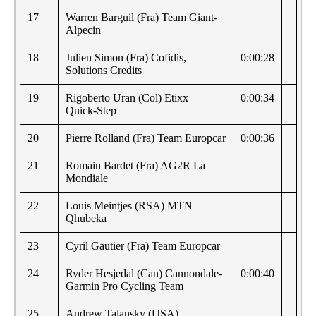
17
Warren Barguil (Fra) Team Giant-
Alpecin
18
Julien Simon (Fra) Cofidis,
0:00:28
Solutions Credits
19
Rigoberto Uran (Col) Etixx —
0:00:34
Quick-Step
20
Pierre Rolland (Fra) Team Europcar
0:00:36
21
Romain Bardet (Fra) AG2R La
Mondiale
22
Louis Meintjes (RSA) MTN —
Qhubeka
23
Cyril Gautier (Fra) Team Europcar
24
Ryder Hesjedal (Can) Cannondale-
0:00:40
Garmin Pro Cycling Team
25
Andrew Talansky (USA)