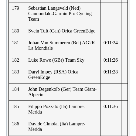
179
Sebastian Langeveld (Ned)
Cannondale-Garmin Pro Cycling
Team
180
Svein Tuft (Can) Orica GreenEdge
181
Johan Van Summeren (Bel) AG2R
0:11:24
La Mondiale
182
Luke Rowe (GBr) Team Sky
0:11:26
183
Daryl Impey (RSA) Orica
0:11:28
GreenEdge
184
John Degenkolb (Ger) Team Giant-
Alpecin
185
Filippo Pozzato (Ita) Lampre-
0:11:36
Merida
186
Davide Cimolai (Ita) Lampre-
Merida