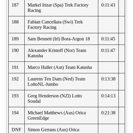
187
Markel Irizar (Spa) Trek Factory
0:11:43
Racing
188
Fabian Cancellara (Swi) Trek
Factory Racing
189
Sam Bennett (Irl) Bora-Argon 18
0:11:45
190
Alexander Kristoff (Nor) Team
0:11:47
Katusha
191
Marco Haller (Aut) Team Katusha
192
Laurens Ten Dam (Ned) Team
0:13:38
LottoNL-Jumbo
193
Greg Henderson (NZl) Lotto
0:14:13
Soudal
194
Michael Matthews (Aus) Orica
0:21:38
GreenEdge
DNF
Simon Gerrans (Aus) Orica