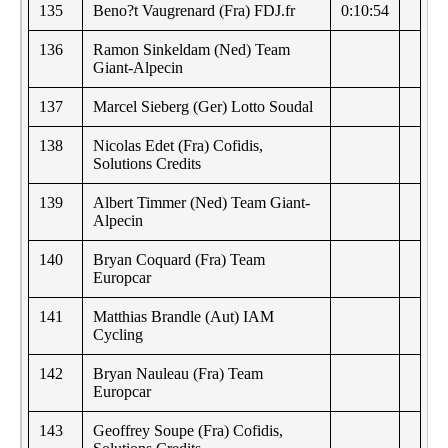
135
Beno?t Vaugrenard (Fra) FDJ.fr
0:10:54
136
Ramon Sinkeldam (Ned) Team
Giant-Alpecin
137
Marcel Sieberg (Ger) Lotto Soudal
138
Nicolas Edet (Fra) Cofidis,
Solutions Credits
139
Albert Timmer (Ned) Team Giant-
Alpecin
140
Bryan Coquard (Fra) Team
Europcar
141
Matthias Brandle (Aut) IAM
Cycling
142
Bryan Nauleau (Fra) Team
Europcar
143
Geoffrey Soupe (Fra) Cofidis,