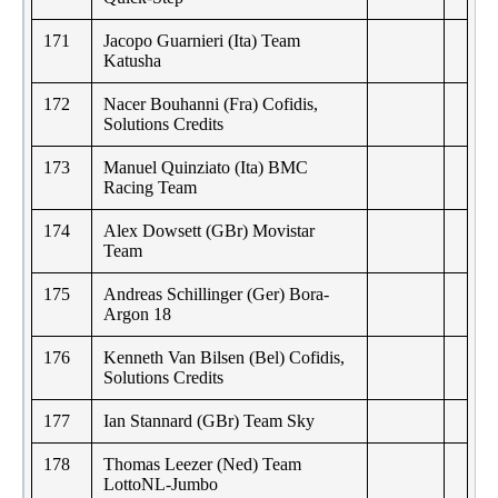
171
Jacopo Guarnieri (Ita) Team
Katusha
172
Nacer Bouhanni (Fra) Cofidis,
Solutions Credits
173
Manuel Quinziato (Ita) BMC
Racing Team
174
Alex Dowsett (GBr) Movistar
Team
175
Andreas Schillinger (Ger) Bora-
Argon 18
176
Kenneth Van Bilsen (Bel) Cofidis,
Solutions Credits
177
Ian Stannard (GBr) Team Sky
178
Thomas Leezer (Ned) Team
LottoNL-Jumbo