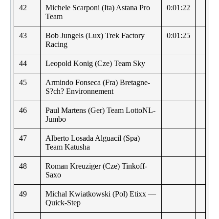
42
Michele Scarponi (Ita) Astana Pro
0:01:22
Team
43
Bob Jungels (Lux) Trek Factory
0:01:25
Racing
44
Leopold Konig (Cze) Team Sky
45
Armindo Fonseca (Fra) Bretagne-
S?ch? Environnement
46
Paul Martens (Ger) Team LottoNL-
Jumbo
47
Alberto Losada Alguacil (Spa)
Team Katusha
48
Roman Kreuziger (Cze) Tinkoff-
Saxo
49
Michal Kwiatkowski (Pol) Etixx —
Quick-Step