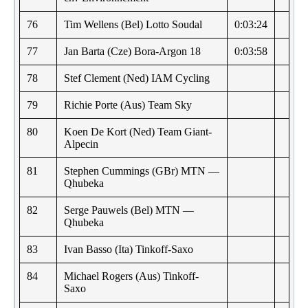
76
Tim Wellens (Bel) Lotto Soudal
0:03:24
77
Jan Barta (Cze) Bora-Argon 18
0:03:58
78
Stef Clement (Ned) IAM Cycling
79
Richie Porte (Aus) Team Sky
80
Koen De Kort (Ned) Team Giant-
Alpecin
81
Stephen Cummings (GBr) MTN —
Qhubeka
82
Serge Pauwels (Bel) MTN —
Qhubeka
83
Ivan Basso (Ita) Tinkoff-Saxo
84
Michael Rogers (Aus) Tinkoff-
Saxo