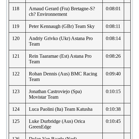
118
Arnaud Gerard (Fra) Bretagne-S?
0:08:01
ch? Environnement
119
Peter Kennaugh (GBr) Team Sky
0:08:11
120
Andriy Grivko (Ukr) Astana Pro
0:08:14
Team
121
Rein Taaramae (Est) Astana Pro
0:08:26
Team
122
Rohan Dennis (Aus) BMC Racing
0:09:40
Team
123
Jonathan Castroviejo (Spa)
0:10:15
Movistar Team
124
Luca Paolini (Ita) Team Katusha
0:10:38
125
Luke Durbridge (Aus) Orica
0:10:45
GreenEdge
126
Dylan Van Baarle (Ned)