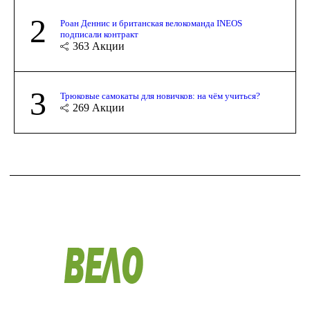
2
Роан Деннис и британская велокоманда INEOS
подписали контракт
363
Акции
3
Трюковые самокаты для новичков: на чём учиться?
269
Акции