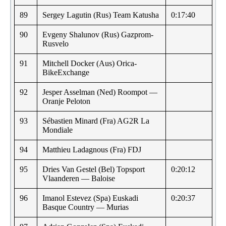
89
Sergey Lagutin (Rus) Team Katusha
0:17:40
90
Evgeny Shalunov (Rus) Gazprom-
Rusvelo
91
Mitchell Docker (Aus) Orica-
BikeExchange
92
Jesper Asselman (Ned) Roompot —
Oranje Peloton
93
Sébastien Minard (Fra) AG2R La
Mondiale
94
Matthieu Ladagnous (Fra) FDJ
95
Dries Van Gestel (Bel) Topsport
0:20:12
Vlaanderen — Baloise
96
Imanol Estevez (Spa) Euskadi
0:20:37
Basque Country — Murias