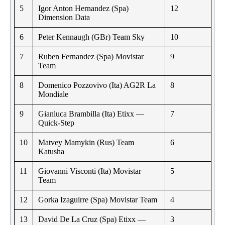
5
Igor Anton Hernandez (Spa)
12
Dimension Data
6
Peter Kennaugh (GBr) Team Sky
10
7
Ruben Fernandez (Spa) Movistar
9
Team
8
Domenico Pozzovivo (Ita) AG2R La
8
Mondiale
9
Gianluca Brambilla (Ita) Etixx —
7
Quick-Step
10
Matvey Mamykin (Rus) Team
6
Katusha
11
Giovanni Visconti (Ita) Movistar
5
Team
12
Gorka Izaguirre (Spa) Movistar Team
4
13
David De La Cruz (Spa) Etixx —
3