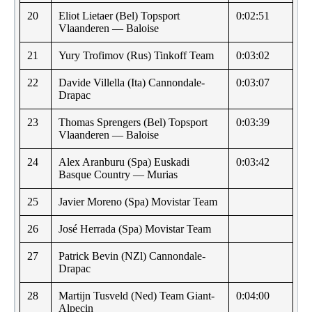
20
Eliot Lietaer (Bel) Topsport
0:02:51
Vlaanderen — Baloise
21
Yury Trofimov (Rus) Tinkoff Team
0:03:02
22
Davide Villella (Ita) Cannondale-
0:03:07
Drapac
23
Thomas Sprengers (Bel) Topsport
0:03:39
Vlaanderen — Baloise
24
Alex Aranburu (Spa) Euskadi
0:03:42
Basque Country — Murias
25
Javier Moreno (Spa) Movistar Team
26
José Herrada (Spa) Movistar Team
27
Patrick Bevin (NZl) Cannondale-
Drapac
28
Martijn Tusveld (Ned) Team Giant-
0:04:00
Alpecin