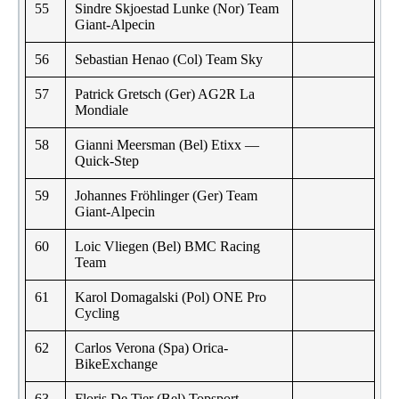
55
Sindre Skjoestad Lunke (Nor) Team
Giant-Alpecin
56
Sebastian Henao (Col) Team Sky
57
Patrick Gretsch (Ger) AG2R La
Mondiale
58
Gianni Meersman (Bel) Etixx —
Quick-Step
59
Johannes Fröhlinger (Ger) Team
Giant-Alpecin
60
Loic Vliegen (Bel) BMC Racing
Team
61
Karol Domagalski (Pol) ONE Pro
Cycling
62
Carlos Verona (Spa) Orica-
BikeExchange
63
Floris De Tier (Bel) Topsport