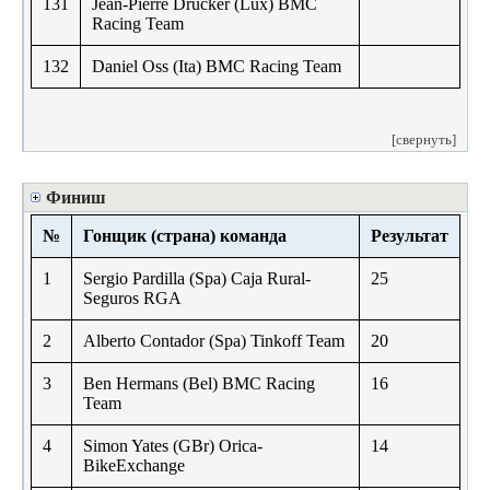
131
Jean-Pierre Drucker (Lux) BMC
Racing Team
132
Daniel Oss (Ita) BMC Racing Team
[свернуть]
Финиш
№
Гонщик (страна) команда
Результат
1
Sergio Pardilla (Spa) Caja Rural-
25
Seguros RGA
2
Alberto Contador (Spa) Tinkoff Team
20
3
Ben Hermans (Bel) BMC Racing
16
Team
4
Simon Yates (GBr) Orica-
14
BikeExchange