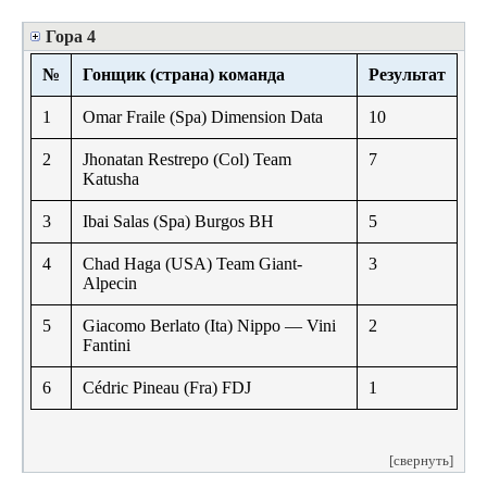
Гора 4
№
Гонщик (страна) команда
Результат
1
Omar Fraile (Spa) Dimension Data
10
2
Jhonatan Restrepo (Col) Team
7
Katusha
3
Ibai Salas (Spa) Burgos BH
5
4
Chad Haga (USA) Team Giant-
3
Alpecin
5
Giacomo Berlato (Ita) Nippo — Vini
2
Fantini
6
Cédric Pineau (Fra) FDJ
1
[свернуть]