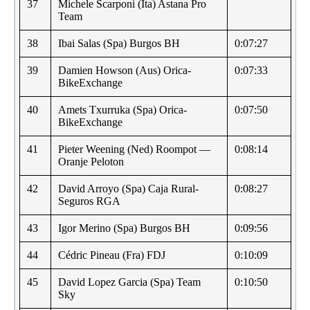
37
Michele Scarponi (Ita) Astana Pro
Team
38
Ibai Salas (Spa) Burgos BH
0:07:27
39
Damien Howson (Aus) Orica-
0:07:33
BikeExchange
40
Amets Txurruka (Spa) Orica-
0:07:50
BikeExchange
41
Pieter Weening (Ned) Roompot —
0:08:14
Oranje Peloton
42
David Arroyo (Spa) Caja Rural-
0:08:27
Seguros RGA
43
Igor Merino (Spa) Burgos BH
0:09:56
44
Cédric Pineau (Fra) FDJ
0:10:09
45
David Lopez Garcia (Spa) Team
0:10:50
Sky