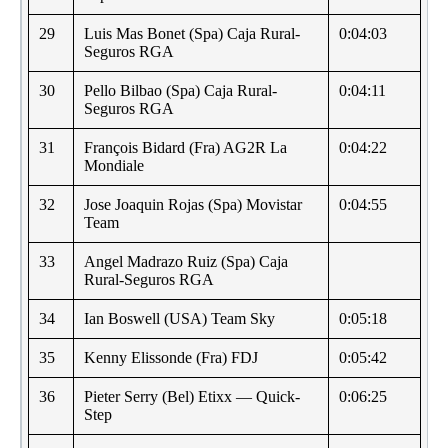
29
Luis Mas Bonet (Spa) Caja Rural-
0:04:03
Seguros RGA
30
Pello Bilbao (Spa) Caja Rural-
0:04:11
Seguros RGA
31
François Bidard (Fra) AG2R La
0:04:22
Mondiale
32
Jose Joaquin Rojas (Spa) Movistar
0:04:55
Team
33
Angel Madrazo Ruiz (Spa) Caja
Rural-Seguros RGA
34
Ian Boswell (USA) Team Sky
0:05:18
35
Kenny Elissonde (Fra) FDJ
0:05:42
36
Pieter Serry (Bel) Etixx — Quick-
0:06:25
Step