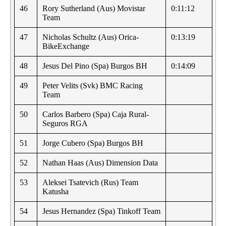
46
Rory Sutherland (Aus) Movistar
0:11:12
Team
47
Nicholas Schultz (Aus) Orica-
0:13:19
BikeExchange
48
Jesus Del Pino (Spa) Burgos BH
0:14:09
49
Peter Velits (Svk) BMC Racing
Team
50
Carlos Barbero (Spa) Caja Rural-
Seguros RGA
51
Jorge Cubero (Spa) Burgos BH
52
Nathan Haas (Aus) Dimension Data
53
Aleksei Tsatevich (Rus) Team
Katusha
54
Jesus Hernandez (Spa) Tinkoff Team