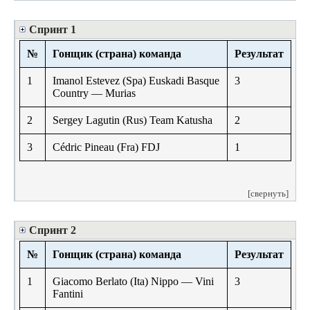
Спринт 1
№
Гонщик (страна) команда
Результат
1
Imanol Estevez (Spa) Euskadi Basque
3
Country — Murias
2
Sergey Lagutin (Rus) Team Katusha
2
3
Cédric Pineau (Fra) FDJ
1
[свернуть]
Спринт 2
№
Гонщик (страна) команда
Результат
1
Giacomo Berlato (Ita) Nippo — Vini
3
Fantini