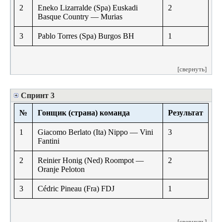
2
Eneko Lizarralde (Spa) Euskadi
2
Basque Country — Murias
3
Pablo Torres (Spa) Burgos BH
1
[свернуть]
Спринт 3
№
Гонщик (страна) команда
Результат
1
Giacomo Berlato (Ita) Nippo — Vini
3
Fantini
2
Reinier Honig (Ned) Roompot —
2
Oranje Peloton
3
Cédric Pineau (Fra) FDJ
1
[свернуть]