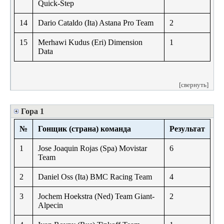
Quick-Step
14
Dario Cataldo (Ita) Astana Pro Team
2
15
Merhawi Kudus (Eri) Dimension
1
Data
[свернуть]
Гора 1
№
Гонщик (страна) команда
Результат
1
Jose Joaquin Rojas (Spa) Movistar
6
Team
2
Daniel Oss (Ita) BMC Racing Team
4
3
Jochem Hoekstra (Ned) Team Giant-
2
Alpecin