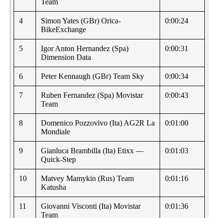
Team
4
Simon Yates (GBr) Orica-
0:00:24
BikeExchange
5
Igor Anton Hernandez (Spa)
0:00:31
Dimension Data
6
Peter Kennaugh (GBr) Team Sky
0:00:34
7
Ruben Fernandez (Spa) Movistar
0:00:43
Team
8
Domenico Pozzovivo (Ita) AG2R La
0:01:00
Mondiale
9
Gianluca Brambilla (Ita) Etixx —
0:01:03
Quick-Step
10
Matvey Mamykin (Rus) Team
0:01:16
Katusha
11
Giovanni Visconti (Ita) Movistar
0:01:36
Team