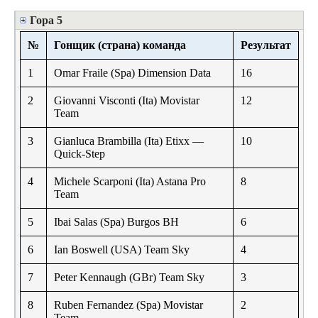
Гора 5
№
Гонщик (страна) команда
Результат
1
Omar Fraile (Spa) Dimension Data
16
2
Giovanni Visconti (Ita) Movistar
12
Team
3
Gianluca Brambilla (Ita) Etixx —
10
Quick-Step
4
Michele Scarponi (Ita) Astana Pro
8
Team
5
Ibai Salas (Spa) Burgos BH
6
6
Ian Boswell (USA) Team Sky
4
7
Peter Kennaugh (GBr) Team Sky
3
8
Ruben Fernandez (Spa) Movistar
2
Team