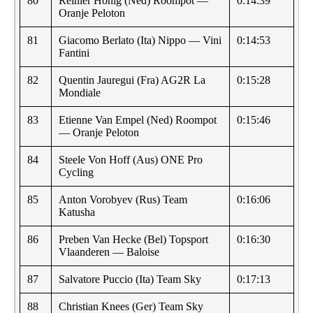
80
Reinier Honig (Ned) Roompot —
0:14:39
Oranje Peloton
81
Giacomo Berlato (Ita) Nippo — Vini
0:14:53
Fantini
82
Quentin Jauregui (Fra) AG2R La
0:15:28
Mondiale
83
Etienne Van Empel (Ned) Roompot
0:15:46
— Oranje Peloton
84
Steele Von Hoff (Aus) ONE Pro
Cycling
85
Anton Vorobyev (Rus) Team
0:16:06
Katusha
86
Preben Van Hecke (Bel) Topsport
0:16:30
Vlaanderen — Baloise
87
Salvatore Puccio (Ita) Team Sky
0:17:13
88
Christian Knees (Ger) Team Sky