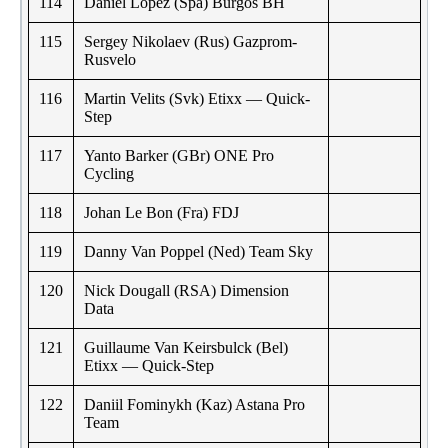
114
Daniel Lopez (Spa) Burgos BH
115
Sergey Nikolaev (Rus) Gazprom-
Rusvelo
116
Martin Velits (Svk) Etixx — Quick-
Step
117
Yanto Barker (GBr) ONE Pro
Cycling
118
Johan Le Bon (Fra) FDJ
119
Danny Van Poppel (Ned) Team Sky
120
Nick Dougall (RSA) Dimension
Data
121
Guillaume Van Keirsbulck (Bel)
Etixx — Quick-Step
122
Daniil Fominykh (Kaz) Astana Pro
Team