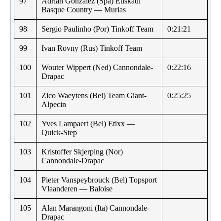
97
Adrian Gonzalez (Spa) Euskadi
Basque Country — Murias
98
Sergio Paulinho (Por) Tinkoff Team
0:21:21
99
Ivan Rovny (Rus) Tinkoff Team
100
Wouter Wippert (Ned) Cannondale-
0:22:16
Drapac
101
Zico Waeytens (Bel) Team Giant-
0:25:25
Alpecin
102
Yves Lampaert (Bel) Etixx —
Quick-Step
103
Kristoffer Skjerping (Nor)
Cannondale-Drapac
104
Pieter Vanspeybrouck (Bel) Topsport
Vlaanderen — Baloise
105
Alan Marangoni (Ita) Cannondale-
Drapac