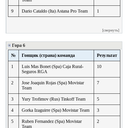
9
Dario Cataldo (Ita) Astana Pro Team
1
[свернуть]
Гора 6
№
Гонщик (страна) команда
Результат
1
Luis Mas Bonet (Spa) Caja Rural-
10
Seguros RGA
2
Jose Joaquin Rojas (Spa) Movistar
7
Team
3
Yury Trofimov (Rus) Tinkoff Team
5
4
Gorka Izaguirre (Spa) Movistar Team
3
5
Ruben Fernandez (Spa) Movistar
2
Team