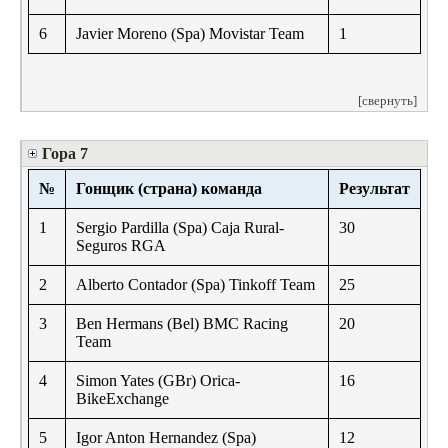
6
Javier Moreno (Spa) Movistar Team
1
[свернуть]
Гора 7
№
Гонщик (страна) команда
Результат
1
Sergio Pardilla (Spa) Caja Rural-
30
Seguros RGA
2
Alberto Contador (Spa) Tinkoff Team
25
3
Ben Hermans (Bel) BMC Racing
20
Team
4
Simon Yates (GBr) Orica-
16
BikeExchange
5
Igor Anton Hernandez (Spa)
12