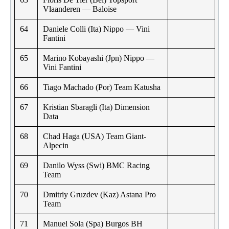
Vlaanderen — Baloise
64
Daniele Colli (Ita) Nippo — Vini
Fantini
65
Marino Kobayashi (Jpn) Nippo —
Vini Fantini
66
Tiago Machado (Por) Team Katusha
67
Kristian Sbaragli (Ita) Dimension
Data
68
Chad Haga (USA) Team Giant-
Alpecin
69
Danilo Wyss (Swi) BMC Racing
Team
70
Dmitriy Gruzdev (Kaz) Astana Pro
Team
71
Manuel Sola (Spa) Burgos BH