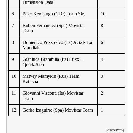
Dimension Data
6
Peter Kennaugh (GBr) Team Sky
10
7
Ruben Fernandez (Spa) Movistar
8
Team
8
Domenico Pozzovivo (Ita) AG2R La
6
Mondiale
9
Gianluca Brambilla (Ita) Etixx —
4
Quick-Step
10
Matvey Mamykin (Rus) Team
3
Katusha
11
Giovanni Visconti (Ita) Movistar
2
Team
12
Gorka Izaguirre (Spa) Movistar Team
1
[свернуть]