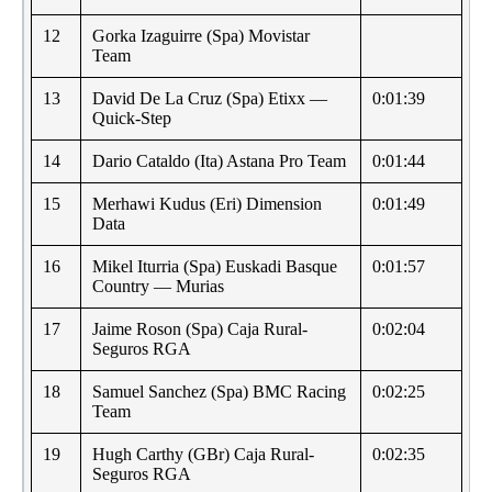
12
Gorka Izaguirre (Spa) Movistar
Team
13
David De La Cruz (Spa) Etixx —
0:01:39
Quick-Step
14
Dario Cataldo (Ita) Astana Pro Team
0:01:44
15
Merhawi Kudus (Eri) Dimension
0:01:49
Data
16
Mikel Iturria (Spa) Euskadi Basque
0:01:57
Country — Murias
17
Jaime Roson (Spa) Caja Rural-
0:02:04
Seguros RGA
18
Samuel Sanchez (Spa) BMC Racing
0:02:25
Team
19
Hugh Carthy (GBr) Caja Rural-
0:02:35
Seguros RGA