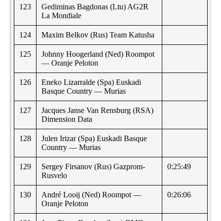
123
Gediminas Bagdonas (Ltu) AG2R
La Mondiale
124
Maxim Belkov (Rus) Team Katusha
125
Johnny Hoogerland (Ned) Roompot
— Oranje Peloton
126
Eneko Lizarralde (Spa) Euskadi
Basque Country — Murias
127
Jacques Janse Van Rensburg (RSA)
Dimension Data
128
Julen Irizar (Spa) Euskadi Basque
Country — Murias
129
Sergey Firsanov (Rus) Gazprom-
0:25:49
Rusvelo
130
André Looij (Ned) Roompot —
0:26:06
Oranje Peloton