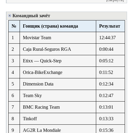
Командный зачёт
№
Гонщик (страна) команда
Результат
1
Movistar Team
12:44:37
2
Caja Rural-Seguros RGA
0:00:44
3
Etixx — Quick-Step
0:05:12
4
Orica-BikeExchange
0:11:52
5
Dimension Data
0:12:34
6
Team Sky
0:12:47
7
BMC Racing Team
0:13:01
8
Tinkoff
0:13:33
9
AG2R La Mondiale
0:15:36