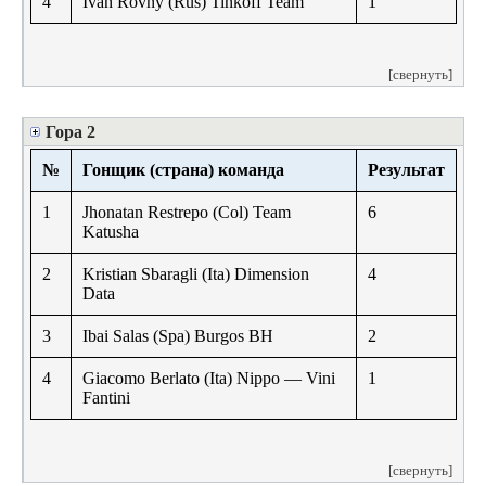
4
Ivan Rovny (Rus) Tinkoff Team
1
[свернуть]
Гора 2
№
Гонщик (страна) команда
Результат
1
Jhonatan Restrepo (Col) Team
6
Katusha
2
Kristian Sbaragli (Ita) Dimension
4
Data
3
Ibai Salas (Spa) Burgos BH
2
4
Giacomo Berlato (Ita) Nippo — Vini
1
Fantini
[свернуть]