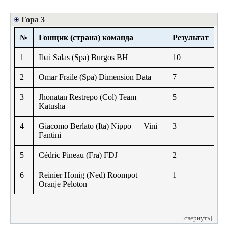
Гора 3
№
Гонщик (страна) команда
Результат
1
Ibai Salas (Spa) Burgos BH
10
2
Omar Fraile (Spa) Dimension Data
7
3
Jhonatan Restrepo (Col) Team
5
Katusha
4
Giacomo Berlato (Ita) Nippo — Vini
3
Fantini
5
Cédric Pineau (Fra) FDJ
2
6
Reinier Honig (Ned) Roompot —
1
Oranje Peloton
[свернуть]