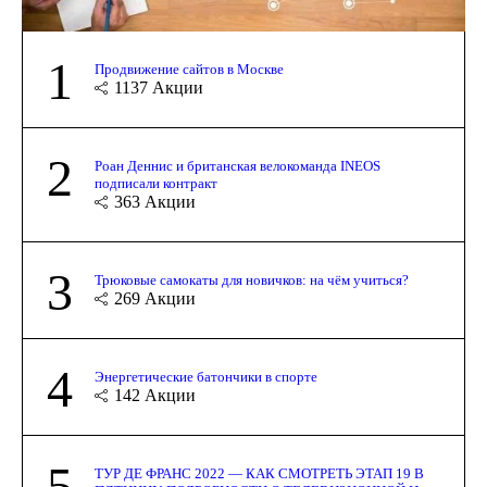
1
Продвижение сайтов в Москве
1137
Акции
2
Роан Деннис и британская велокоманда INEOS
подписали контракт
363
Акции
3
Трюковые самокаты для новичков: на чём учиться?
269
Акции
4
Энергетические батончики в спорте
142
Акции
5
ТУР ДЕ ФРАНС 2022 — КАК СМОТРЕТЬ ЭТАП 19 В