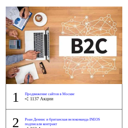
1
Продвижение сайтов в Москве
1137
Акции
2
Роан Деннис и британская велокоманда INEOS
подписали контракт