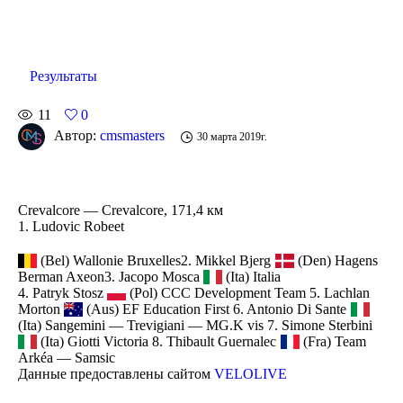
Результаты
11
0
Автор:
cmsmasters
30 марта 2019г.
Crevalcore — Crevalcore, 171,4 км
1. Ludovic Robeet
(Bel) Wallonie Bruxelles2. Mikkel Bjerg
(Den) Hagens
Berman Axeon3. Jacopo Mosca
(Ita) Italia
4. Patryk Stosz
(Pol) CCC Development Team 5. Lachlan
Morton
(Aus) EF Education First 6. Antonio Di Sante
(Ita) Sangemini — Trevigiani — MG.K vis 7. Simone Sterbini
(Ita) Giotti Victoria 8. Thibault Guernalec
(Fra) Team
Arkéa — Samsic
Данные предоставлены сайтом
VELOLIVE