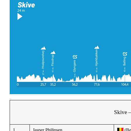
Skive 
1
Jasper Philipsen
(Be