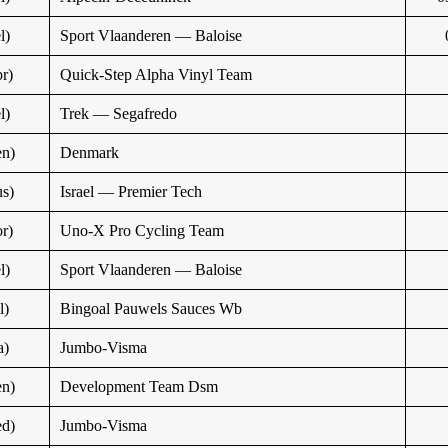
l)
Sport Vlaanderen — Baloise
r)
Quick-Step Alpha Vinyl Team
l)
Trek — Segafredo
n)
Denmark
s)
Israel — Premier Tech
r)
Uno-X Pro Cycling Team
l)
Sport Vlaanderen — Baloise
l)
Bingoal Pauwels Sauces Wb
a)
Jumbo-Visma
n)
Development Team Dsm
d)
Jumbo-Visma