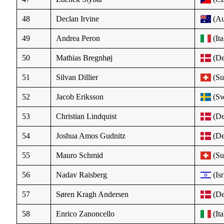
48
Declan Irvine
(Au
49
Andrea Peron
(Ita
50
Mathias Bregnhøj
(De
51
Silvan Dillier
(Su
52
Jacob Eriksson
(Sw
53
Christian Lindquist
(De
54
Joshua Amos Gudnitz
(De
55
Mauro Schmid
(Su
56
Nadav Raisberg
(Isr
57
Søren Kragh Andersen
(De
58
Enrico Zanoncello
(Ita