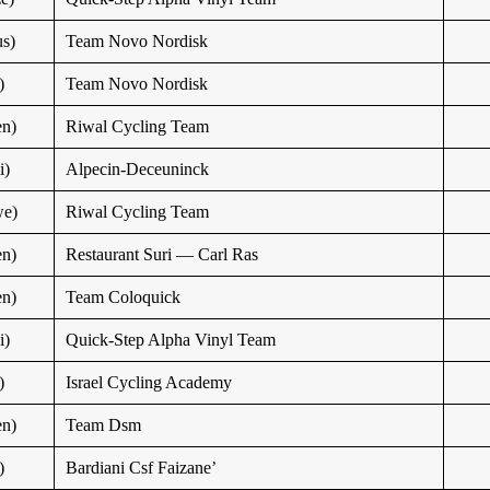
s)
Team Novo Nordisk
)
Team Novo Nordisk
n)
Riwal Cycling Team
i)
Alpecin-Deceuninck
e)
Riwal Cycling Team
n)
Restaurant Suri — Carl Ras
n)
Team Coloquick
i)
Quick-Step Alpha Vinyl Team
)
Israel Cycling Academy
n)
Team Dsm
)
Bardiani Csf Faizane’