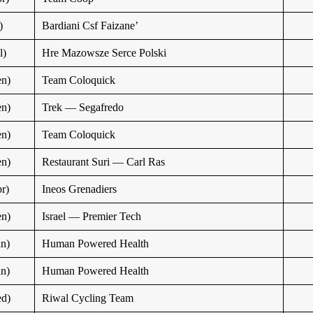
)
Bardiani Csf Faizane’
l)
Hre Mazowsze Serce Polski
n)
Team Coloquick
n)
Trek — Segafredo
n)
Team Coloquick
n)
Restaurant Suri — Carl Ras
r)
Ineos Grenadiers
n)
Israel — Premier Tech
n)
Human Powered Health
n)
Human Powered Health
d)
Riwal Cycling Team