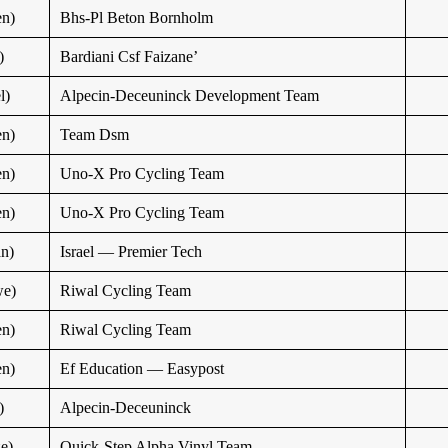
n)
Bhs-Pl Beton Bornholm
)
Bardiani Csf Faizane’
l)
Alpecin-Deceuninck Development Team
n)
Team Dsm
n)
Uno-X Pro Cycling Team
n)
Uno-X Pro Cycling Team
n)
Israel — Premier Tech
e)
Riwal Cycling Team
n)
Riwal Cycling Team
n)
Ef Education — Easypost
)
Alpecin-Deceuninck
e)
Quick-Step Alpha Vinyl Team