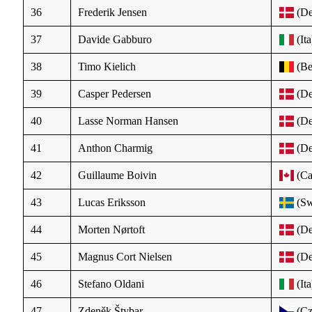
36
Frederik Jensen
(De
37
Davide Gabburo
(Ita
38
Timo Kielich
(Be
39
Casper Pedersen
(De
40
Lasse Norman Hansen
(De
41
Anthon Charmig
(De
42
Guillaume Boivin
(Ca
43
Lucas Eriksson
(Sw
44
Morten Nørtoft
(De
45
Magnus Cort Nielsen
(De
46
Stefano Oldani
(Ita
47
Zdeněk Štybar
(Cz