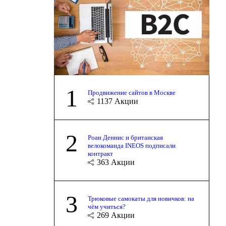
1
Продвижение сайтов в Москве
1137
Акции
2
Роан Деннис и британская
велокоманда INEOS подписали
контракт
363
Акции
3
Трюковые самокаты для новичков: на
чём учиться?
269
Акции