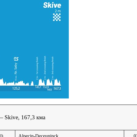
— Skive, 167,3 кма
l)
Alpecin-Deceuninck
0