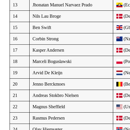
13
Jhonatan Manuel Narvaez Prado
(Ec
14
Nils Lau Broge
(De
15
Ben Swift
(Gb
16
Corbin Strong
(Nz
17
Kasper Andersen
(De
18
Marceli Boguslawski
(Po
19
Arvid De Kleijn
(Ne
20
Jenno Berckmoes
(Be
21
Andreas Stokbro Nielsen
(De
22
Magnus Sheffield
(Us
23
Rasmus Pedersen
(De
24
Olav Hjemsæter
(No