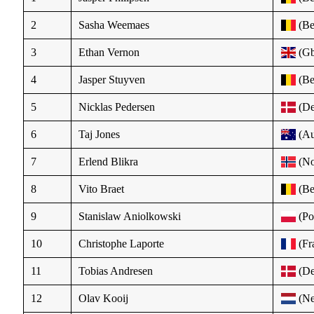
2
Sasha Weemaes
(Be
3
Ethan Vernon
(Gb
4
Jasper Stuyven
(Be
5
Nicklas Pedersen
(De
6
Taj Jones
(Au
7
Erlend Blikra
(No
8
Vito Braet
(Be
9
Stanislaw Aniolkowski
(Po
10
Christophe Laporte
(Fr
11
Tobias Andresen
(De
12
Olav Kooij
(Ne