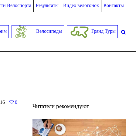
ти Велоспорта
Результаты
Видео велогонок
Контакты
рим
Велосипеды
Гранд Туры
16
0
Читатели рекомендуют