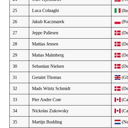
25
Luca Colnaghi
(Ita
26
Jakub Kaczmarek
(Po
27
Jeppe Pallesen
(De
28
Mattias Jensen
(De
29
Matias Malmberg
(De
30
Sebastian Nielsen
(De
31
Geraint Thomas
(Gb
32
Mads Würtz Schmidt
(De
33
Pier Andre Cote
(Ca
34
Nickolas Zukowsky
(Ca
35
Martijn Budding
(Ne