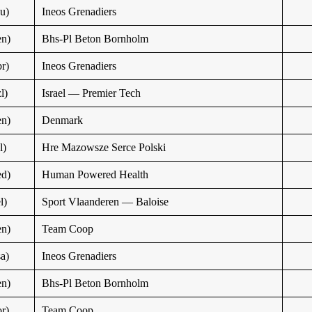
u)
Ineos Grenadiers
n)
Bhs-Pl Beton Bornholm
r)
Ineos Grenadiers
l)
Israel — Premier Tech
n)
Denmark
l)
Hre Mazowsze Serce Polski
d)
Human Powered Health
l)
Sport Vlaanderen — Baloise
n)
Team Coop
a)
Ineos Grenadiers
n)
Bhs-Pl Beton Bornholm
r)
Team Coop