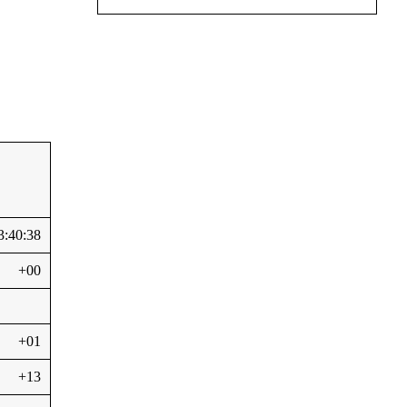
3:40:38
+00
+01
+13