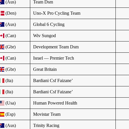
(Aus)
Team Dsm
(Den)
Uno-X Pro Cycling Team
(Aus)
Global 6 Cycling
(Can)
Wiv Sungod
(Gbr)
Development Team Dsm
(Can)
Israel — Premier Tech
(Gbr)
Great Britain
(Ita)
Bardiani Csf Faizane’
(Ita)
Bardiani Csf Faizane’
(Usa)
Human Powered Health
(Esp)
Movistar Team
(Aus)
Trinity Racing