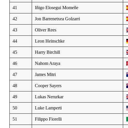
41
Iñigo Elosegui Momeñe
42
Jon Barrenetxea Golzarri
43
Oliver Rees
44
Leon Heinschke
45
Harry Birchill
46
Nahom Araya
47
James Mitri
48
Cooper Sayers
49
Lukas Nerurkar
50
Luke Lamperti
51
Filippo Fiorelli