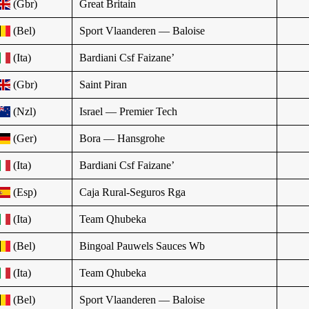
(Gbr)
Great Britain
(Bel)
Sport Vlaanderen — Baloise
(Ita)
Bardiani Csf Faizane’
(Gbr)
Saint Piran
(Nzl)
Israel — Premier Tech
(Ger)
Bora — Hansgrohe
(Ita)
Bardiani Csf Faizane’
(Esp)
Caja Rural-Seguros Rga
(Ita)
Team Qhubeka
(Bel)
Bingoal Pauwels Sauces Wb
(Ita)
Team Qhubeka
(Bel)
Sport Vlaanderen — Baloise