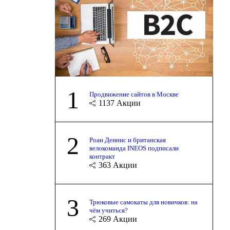
1
Продвижение сайтов в Москве
1137
Акции
2
Роан Деннис и британская
велокоманда INEOS подписали
контракт
363
Акции
3
Трюковые самокаты для новичков: на
чём учиться?
269
Акции