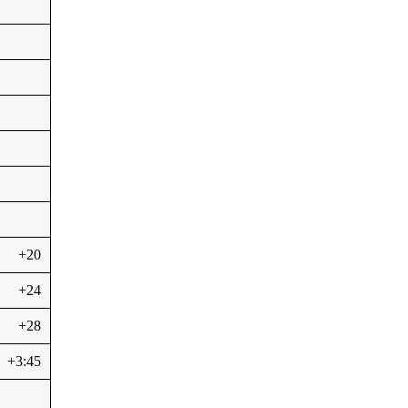
+20
+24
+28
+3:45