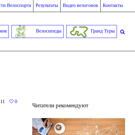
ти Велоспорта
Результаты
Видео велогонок
Контакты
рим
Велосипеды
Гранд Туры
11
0
Читатели рекомендуют