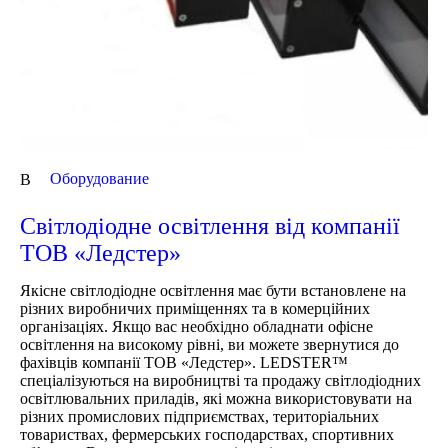
Оборудование
В
Світлодіодне освітлення від компанії
ТОВ «Ледстер»
Якісне світлодіодне освітлення має бути встановлене на
різних виробничих приміщеннях та в комерційних
організаціях. Якщо вас необхідно обладнати офісне
освітлення на високому рівні, ви можете звернутися до
фахівців компанії ТОВ «Ледстер». LEDSTER™
спеціалізуються на виробництві та продажу світлодіодних
освітлювальних приладів, які можна використовувати на
різних промислових підприємствах, територіальних
товариствах, фермерських господарствах, спортивних