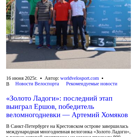
16 июня 2025г.
Автор:
worldvelosport.com
Новости Велоспорта
Рекомендуемые новости
В
«Золото Ладоги»: последний этап
выиграл Ершов, победитель
веломногодневки — Артемий Хомяков
В Санкт-Петербурге на Крестовском острове завершилась
международная многодневная велогонка «Золото Ладоги»,