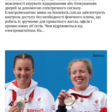
можливості керувати відкриванням або блокуванням
дверей за допомогою електричного сигналу.
Електромеханічні замки на houselock.com.ua забезпечують
контроль доступу без необхідності фізичного ключа, що
робить їх зручними для приватного житла, офісів і
промислових об’єктів. Чим відрізняються від
електромагнітних На...
Запись