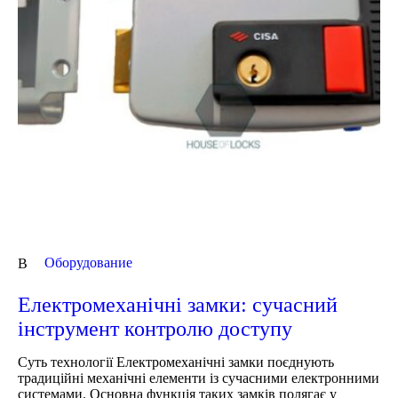
Оборудование
В
Електромеханічні замки: сучасний
інструмент контролю доступу
Суть технології Електромеханічні замки поєднують
традиційні механічні елементи із сучасними електронними
системами. Основна функція таких замків полягає у