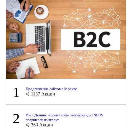
1
Продвижение сайтов в Москве
1137
Акции
2
Роан Деннис и британская велокоманда INEOS
подписали контракт
363
Акции