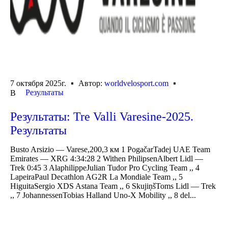
7 октября 2025г.
Автор:
worldvelosport.com
Результаты
В
Результаты: Tre Valli Varesine-2025.
Результаты
Busto Arsizio — Varese,200,3 км 1 PogačarTadej UAE Team
Emirates — XRG 4:34:28 2 Withen PhilipsenAlbert Lidl —
Trek 0:45 3 AlaphilippeJulian Tudor Pro Cycling Team ,, 4
LapeiraPaul Decathlon AG2R La Mondiale Team ,, 5
HiguitaSergio XDS Astana Team ,, 6 SkujiņšToms Lidl — Trek
,, 7 JohannessenTobias Halland Uno-X Mobility ,, 8 del...