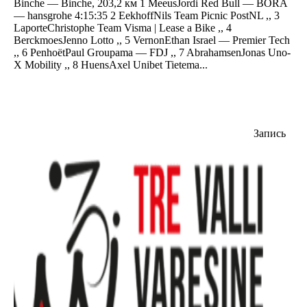
Binche — Binche, 203,2 км 1 MeeusJordi Red Bull — BORA
— hansgrohe 4:15:35 2 EekhoffNils Team Picnic PostNL ,, 3
LaporteChristophe Team Visma | Lease a Bike ,, 4
BerckmoesJenno Lotto ,, 5 VernonEthan Israel — Premier Tech
,, 6 PenhoëtPaul Groupama — FDJ ,, 7 AbrahamsenJonas Uno-
X Mobility ,, 8 HuensAxel Unibet Tietema...
Запись