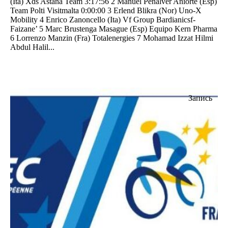
(Ita) Xds Astana Team 3:17:56 2 Manuel Peñalver Aniorte (Esp)
Team Polti Visitmalta 0:00:00 3 Erlend Blikra (Nor) Uno-X
Mobility 4 Enrico Zanoncello (Ita) Vf Group Bardianicsf-
Faizane’ 5 Marc Brustenga Masague (Esp) Equipo Kern Pharma
6 Lorrenzo Manzin (Fra) Totalenergies 7 Mohamad Izzat Hilmi
Abdul Halil...
Запись