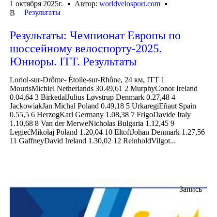
1 октября 2025г.
Автор:
worldvelosport.com
Результаты
В
Результаты: Чемпионат Европы по
шоссейному велоспорту-2025.
Юниоры. ITT. Результаты
Loriol-sur-Drôme- Étoile-sur-Rhône, 24 км, ITT 1
MourisMichiel Netherlands 30.49,61 2 MurphyConor Ireland
0.04,64 3 BirkedalJulius Løvstrup Denmark 0.27,48 4
JackowiakJan Michal Poland 0.49,18 5 UrkaregiEñaut Spain
0.55,5 6 HerzogKarl Germany 1.08,38 7 FrigoDavide Italy
1.10,68 8 Van der MerweNicholas Bulgaria 1.12,45 9
LegiećMikołaj Poland 1.20,04 10 EltoftJohan Denmark 1.27,56
11 GaffneyDavid Ireland 1.30,02 12 ReinholdVilgot...
Запись