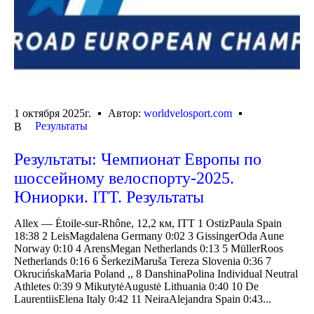
1 октября 2025г.
Автор:
worldvelosport.com
Результаты
В
Результаты: Чемпионат Европы по
шоссейному велоспорту-2025.
Юниорки. ITT. Результаты
Allex — Étoile-sur-Rhône, 12,2 км, ITT 1 OstizPaula Spain
18:38 2 LeisMagdalena Germany 0:02 3 GissingerOda Aune
Norway 0:10 4 ArensMegan Netherlands 0:13 5 MüllerRoos
Netherlands 0:16 6 ŠerkeziMaruša Tereza Slovenia 0:36 7
OkrucińskaMaria Poland ,, 8 DanshinaPolina Individual Neutral
Athletes 0:39 9 MikutytėAugustė Lithuania 0:40 10 De
LaurentiisElena Italy 0:42 11 NeiraAlejandra Spain 0:43...