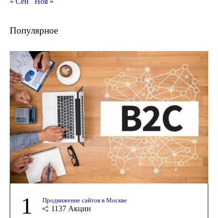
« Сен
Ноя »
Популярное
1
Продвижение сайтов в Москве
1137
Акции