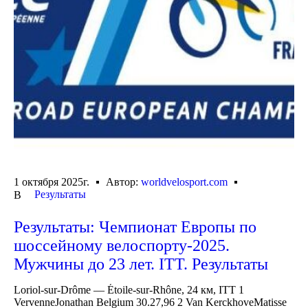
1 октября 2025г.
Автор:
worldvelosport.com
Результаты
В
Результаты: Чемпионат Европы по
шоссейному велоспорту-2025.
Мужчины до 23 лет. ITT. Результаты
Loriol-sur-Drôme — Étoile-sur-Rhône, 24 км, ITT 1
VervenneJonathan Belgium 30.27,96 2 Van KerckhoveMatisse