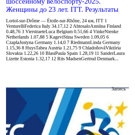
шоссейному велоспорту-2025.
Женщины до 23 лет. ITT. Результаты
Loriol-sur-Drôme — Étoile-sur-Rhône, 24 км, ITT 1
VenturelliFederica Italy 34.17,12 2 AhtosaloAnniina Finland
0.48,76 3 VierstraeteLuca Belgium 0.51,66 4 VinkeNienke
Netherlands 1.07,88 5 KageviStina Sweden 1.09,05 6
CzaplaJustyna Germany 1.14,0 7 RiedmannLinda Germany
1.15,36 8 HuysTabea Austria 1.21,75 9 ChladoňováViktória
Slovakia 1.22,26 10 BlasiPaula Spain 1.28,19 11 SanderLaura
Lizette Estonia 1.32,17 12 Riis MadsenGertrud Denmark...
Запись