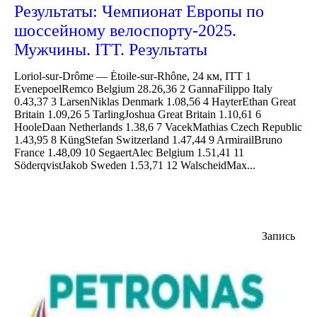
Результаты: Чемпионат Европы по
шоссейному велоспорту-2025.
Мужчины. ITT. Результаты
Loriol-sur-Drôme — Étoile-sur-Rhône, 24 км, ITT 1
EvenepoelRemco Belgium 28.26,36 2 GannaFilippo Italy
0.43,37 3 LarsenNiklas Denmark 1.08,56 4 HayterEthan Great
Britain 1.09,26 5 TarlingJoshua Great Britain 1.10,61 6
HooleDaan Netherlands 1.38,6 7 VacekMathias Czech Republic
1.43,95 8 KüngStefan Switzerland 1.47,44 9 ArmirailBruno
France 1.48,09 10 SegaertAlec Belgium 1.51,41 11
SöderqvistJakob Sweden 1.53,71 12 WalscheidMax...
Запись