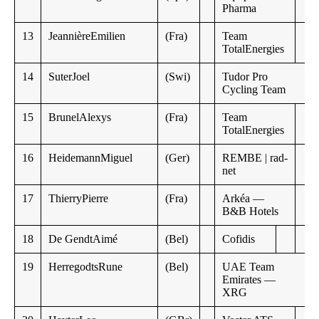
Pharma
13
JeannièreEmilien
(Fra)
Team
TotalEnergies
14
SuterJoel
(Swi)
Tudor Pro
Cycling Team
15
BrunelAlexys
(Fra)
Team
TotalEnergies
16
HeidemannMiguel
(Ger)
REMBE | rad-
net
17
ThierryPierre
(Fra)
Arkéa —
B&B Hotels
18
De GendtAimé
(Bel)
Cofidis
19
HerregodtsRune
(Bel)
UAE Team
Emirates —
XRG