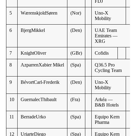
FDJ
5
WærenskjoldSøren
(Nor)
Uno-X
Mobility
6
BjergMikkel
(Den)
UAE Team
Emirates —
XRG
7
KnightOliver
(GBr)
Cofidis
8
AzparrenXabier Mikel
(Spa)
Q36.5 Pro
Cycling Team
9
BévortCarl-Frederik
(Den)
Uno-X
Mobility
10
GuernalecThibault
(Fra)
Arkéa —
B&B Hotels
11
BerradeUrko
(Spa)
Equipo Kern
Pharma
12
UriarteDiego
(Spa)
Equipo Kern