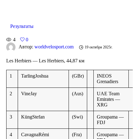
Результаты
4
0
Автор:
worldvelosport.com
19 октября 2025г.
Les Herbiers — Les Herbiers, 44,87 км
1
TarlingJoshua
(GBr)
INEOS
Grenadiers
2
VineJay
(Aus)
UAE Team
Emirates —
XRG
3
KüngStefan
(Swi)
Groupama —
FDJ
4
CavagnaRémi
(Fra)
Groupama —