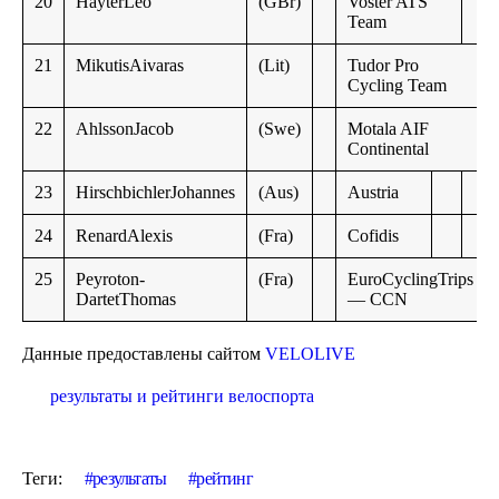
20
HayterLeo
(GBr)
Voster ATS
Team
21
MikutisAivaras
(Lit)
Tudor Pro
Cycling Team
22
AhlssonJacob
(Swe)
Motala AIF
Continental
23
HirschbichlerJohannes
(Aus)
Austria
24
RenardAlexis
(Fra)
Cofidis
25
Peyroton-
(Fra)
EuroCyclingTrips
DartetThomas
— CCN
Данные предоставлены сайтом
VELOLIVE
результаты и рейтинги велоспорта
Теги:
результаты
рейтинг