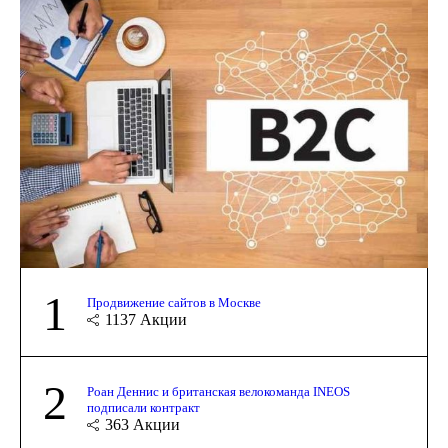
1
Продвижение сайтов в Москве
1137
Акции
2
Роан Деннис и британская велокоманда INEOS
подписали контракт
363
Акции