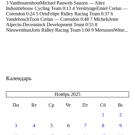
3 VanthourenhoutMichael Pauwels Sauzen — Altez
Industriebouw Cycling Team 0:13 4 VerstryngeEmiel Crelan —
Corendon 0:24 5 OrtsFelipe Ridley Racing Team 0:37 6
VandeboschToon Crelan — Corendon 0:48 7 MichelsJente
Alpecin-Deceuninck Development Team 0:55 8
NieuwenhuisJoris Ridley Racing Team 1:00 9 MeeussenWitse...
Календарь
Ноябрь 2025
Пн
Вт
Ср
Чт
Пт
Сб
Вс
1
2
3
4
5
6
7
8
9