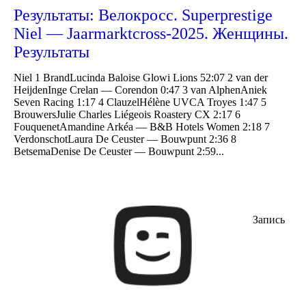
Результаты: Велокросс. Superprestige
Niel — Jaarmarktcross-2025. Женщины.
Результаты
Niel 1 BrandLucinda Baloise Glowi Lions 52:07 2 van der
HeijdenInge Crelan — Corendon 0:47 3 van AlphenAniek
Seven Racing 1:17 4 ClauzelHélène UVCA Troyes 1:47 5
BrouwersJulie Charles Liégeois Roastery CX 2:17 6
FouquenetAmandine Arkéa — B&B Hotels Women 2:18 7
VerdonschotLaura De Ceuster — Bouwpunt 2:36 8
BetsemaDenise De Ceuster — Bouwpunt 2:59...
Запись