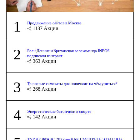
1
Продвижение сайтов в Москве
1137
Акции
2
Роан Деннис и британская велокоманда INEOS
подписали контракт
363
Акции
3
Трюковые самокаты для новичков: на чём учиться?
268
Акции
4
Энергетические батончики в спорте
142
Акции
ТУР ДЕ ФРАНС 2022 — КАК СМОТРЕТЬ ЭТАП 19 В