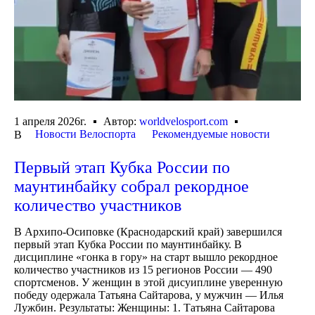
1 апреля 2026г.
Автор:
worldvelosport.com
Новости Велоспорта
Рекомендуемые новости
В
Первый этап Кубка России по
маунтинбайку собрал рекордное
количество участников
В Архипо-Осиповке (Краснодарский край) завершился
первый этап Кубка России по маунтинбайку. В
дисциплине «гонка в гору» на старт вышло рекордное
количество участников из 15 регионов России — 490
спортсменов. У женщин в этой дисуиплине уверенную
победу одержала Татьяна Сайтарова, у мужчин — Илья
Лужбин. Результаты: Женщины: 1. Татьяна Сайтарова