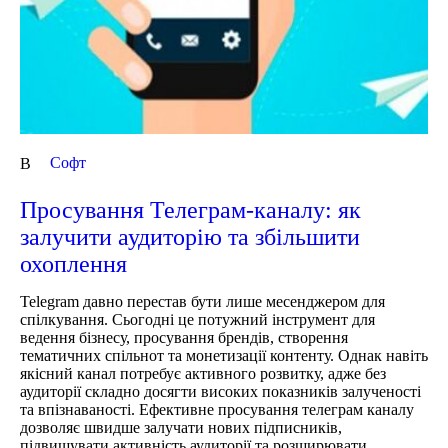
Cофт
В
Просування Телеграм-каналу: як
залучити аудиторію та збільшити
охоплення
Telegram давно перестав бути лише месенджером для
спілкування. Сьогодні це потужний інструмент для
ведення бізнесу, просування брендів, створення
тематичних спільнот та монетизації контенту. Однак навіть
якісний канал потребує активного розвитку, адже без
аудиторії складно досягти високих показників залученості
та впізнаваності. Ефективне просування телеграм каналу
дозволяє швидше залучати нових підписників,
підвищувати активність аудиторії та розширювати