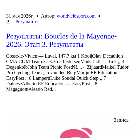
31 мая 2026г.
Автор:
worldvelosport.com
Результаты
В
Результаты: Boucles de la Mayenne-
2026. Этап 3. Результаты
Cossé-le-Vivien — Laval, 147.7 км 1 KooijOlav Decathlon
CMA CGM Team 3:13:36 2 PedersenMads Lidl — Trek ,, 3
DegenkolbJohn Team Picnic PostNL ,, 4 ZijlaardMaikel Tudor
Pro Cycling Team ,, 5 van den BergMarijn EF Education —
EasyPost ,, 6 LampertiLuke Soudal Quick-Step ,, 7
DaineseAlberto EF Education — EasyPost ,, 8
MagagnottiAlessio Red...
Запись