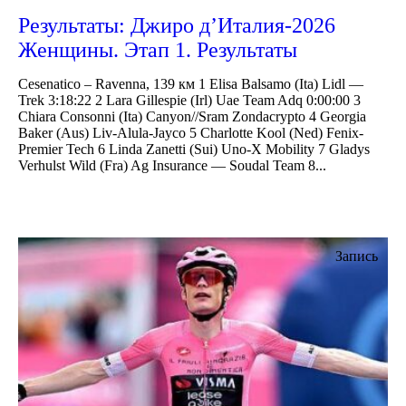
Результаты: Джиро д’Италия-2026
Женщины. Этап 1. Результаты
Cesenatico – Ravenna, 139 км 1 Elisa Balsamo (Ita) Lidl —
Trek 3:18:22 2 Lara Gillespie (Irl) Uae Team Adq 0:00:00 3
Chiara Consonni (Ita) Canyon//Sram Zondacrypto 4 Georgia
Baker (Aus) Liv-Alula-Jayco 5 Charlotte Kool (Ned) Fenix-
Premier Tech 6 Linda Zanetti (Sui) Uno-X Mobility 7 Gladys
Verhulst Wild (Fra) Ag Insurance — Soudal Team 8...
Запись