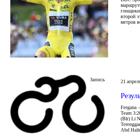
маршруты
гонщики 
второй э
метров в
Запись
21 апрел
Резул
Fergana 
Team 3:20
(Blr) Li 
Terengga
Abd Hali