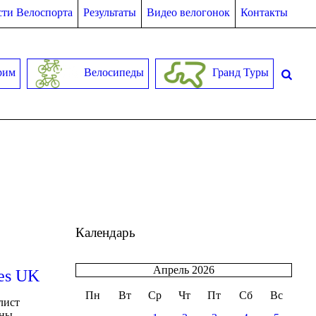
ти Велоспорта
Результаты
Видео велогонок
Контакты
рим
Велосипеды
Гранд Туры
Календарь
Апрель 2026
es UK
Пн
Вт
Ср
Чт
Пт
Сб
Вс
лист
аны