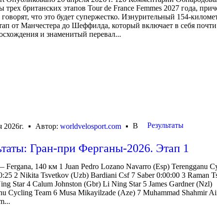
 трех британских этапов Tour de France Femmes 2027 года, при
говорят, что это будет супержестко. Изнурительный 154-килом
тап от Манчестера до Шеффилда, который включает в себя почти
осхождения и знаменитый перевал...
Результаты
В
я 2026г.
Автор:
worldvelosport.com
ьтаты: Гран-при Ферганы-2026. Этап 1
— Fergana, 140 км 1 Juan Pedro Lozano Navarro (Esp) Terengganu C
:25 2 Nikita Tsvetkov (Uzb) Bardiani Csf 7 Saber 0:00:00 3 Raman T
Ning Star 4 Calum Johnston (Gbr) Li Ning Star 5 James Gardner (Nzl)
nu Cycling Team 6 Musa Mikayilzade (Aze) 7 Muhammad Shahmir A
m...