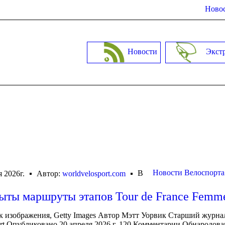
Новос
Новости
Экст
Новости Велоспорта
В
я 2026г.
Автор:
worldvelosport.com
ыты маршруты этапов Tour de France Femm
 изображения, Getty Images Автор Мэтт Уорвик Старший журна
t Опубликовано 20 апреля 2026 г. 120 Комментарии Обнародов