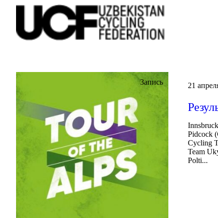
Запись
21 апрел
Резул
Innsbruc
Pidcock (
Cycling T
Team Ukyo
Polti...