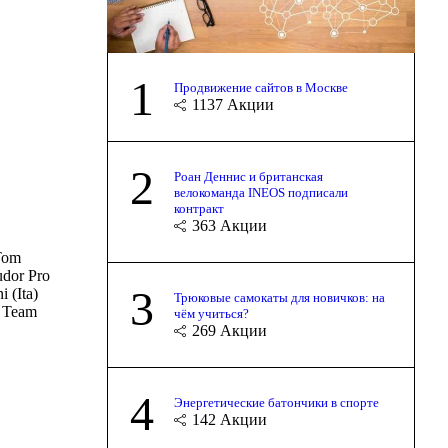
1
Продвижение сайтов в Москве
1137
Акции
2
Роан Деннис и британская
велокоманда INEOS подписали
контракт
363
Акции
 Tom
udor Pro
3
 (Ita)
Трюковые самокаты для новичков: на
) Team
чём учиться?
269
Акции
4
Энергетические батончики в спорте
142
Акции