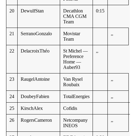
20
DewulfStan
Decathlon
0:15
CMA CGM
Team
21
SerranoGonzalo
Movistar
,,
Team
22
DelacroixThéo
St Michel —
,,
Preference
Home —
Auber93
23
RaugelAntoine
Van Rysel
,,
Roubaix
24
DoubeyFabien
TotalEnergies
,,
25
KirschAlex
Cofidis
,,
26
RogersCameron
Netcompany
,,
INEOS