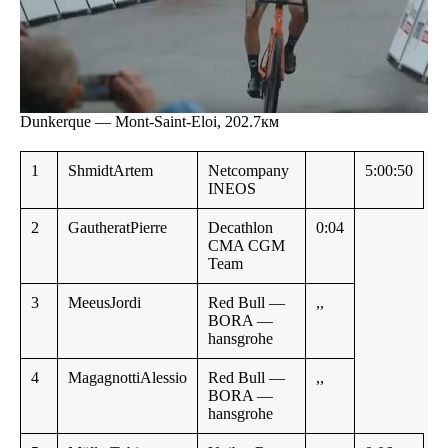
Dunkerque — Mont-Saint-Eloi, 202.7км
1
ShmidtArtem
Netcompany
5:00:50
INEOS
2
GautheratPierre
Decathlon
0:04
CMA CGM
Team
3
MeeusJordi
Red Bull —
,,
BORA —
hansgrohe
4
MagagnottiAlessio
Red Bull —
,,
BORA —
hansgrohe