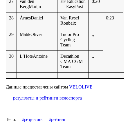
27
van den
EF Education
0:20
BergMarijn
— EasyPost
28
ÅrnesDaniel
Van Rysel
0:23
Roubaix
29
MätikOliver
Tudor Pro
,,
Cycling
Team
30
L’HoteAntoine
Decathlon
,,
CMA CGM
Team
Данные предоставлены сайтом
VELOLIVE
результаты и рейтинги велоспорта
Теги:
результаты
рейтинг