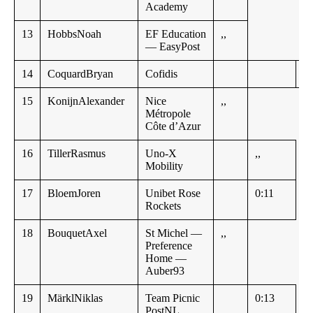
Academy
13
HobbsNoah
EF Education
,,
— EasyPost
14
CoquardBryan
Cofidis
,,
15
KonijnAlexander
Nice
,,
Métropole
Côte d’Azur
16
TillerRasmus
Uno-X
,,
Mobility
17
BloemJoren
Unibet Rose
0:11
Rockets
18
BouquetAxel
St Michel —
,,
Preference
Home —
Auber93
19
MärklNiklas
Team Picnic
0:13
PostNL