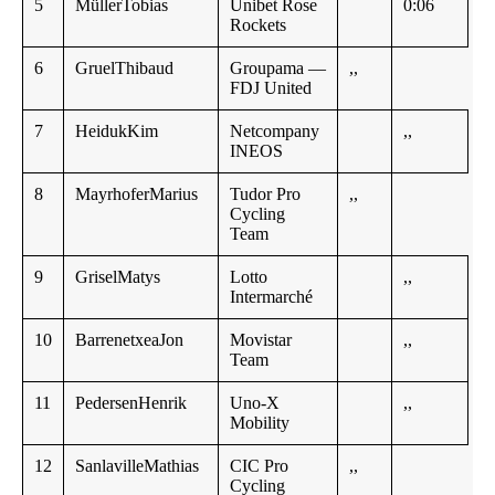
5
MüllerTobias
Unibet Rose
0:06
Rockets
6
GruelThibaud
Groupama —
,,
FDJ United
7
HeidukKim
Netcompany
,,
INEOS
8
MayrhoferMarius
Tudor Pro
,,
Cycling
Team
9
GriselMatys
Lotto
,,
Intermarché
10
BarrenetxeaJon
Movistar
,,
Team
11
PedersenHenrik
Uno-X
,,
Mobility
12
SanlavilleMathias
CIC Pro
,,
Cycling