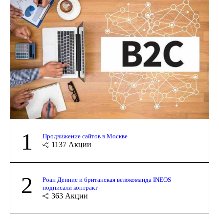
1
Продвижение сайтов в Москве
1137
Акции
2
Роан Деннис и британская велокоманда INEOS
подписали контракт
363
Акции