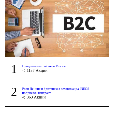
1
Продвижение сайтов в Москве
1137
Акции
2
Роан Деннис и британская велокоманда INEOS
подписали контракт
363
Акции