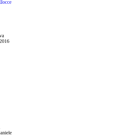
Шоссе
wa
 2016
а
aniele