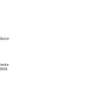
Шоссе
owice
 2016