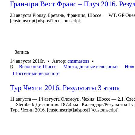
Гран-при Вест Франс – Плуэ 2016. Резу
28 августа Plouay, Бретань, Франция, Шоссе — WT. GP Oues
[customscript]adspost1[/customscript]
Запись
14 августа 2016г.
Автор:
cmsmasters
Велогонки Шоссе
Многодневные велогонки
Ново
В
Шоссейный велоспорт
Тур Чехии 2016. Результаты 3 этапа
11 августа — 14 августа Оломоуц, Чехия, Шоссе — 2.1. Cze
— Sternberk Дистанция: 187.4 км Календарь/Результаты Ту
Тура Чехии 2016. [customscript]adspost1[/customscript]