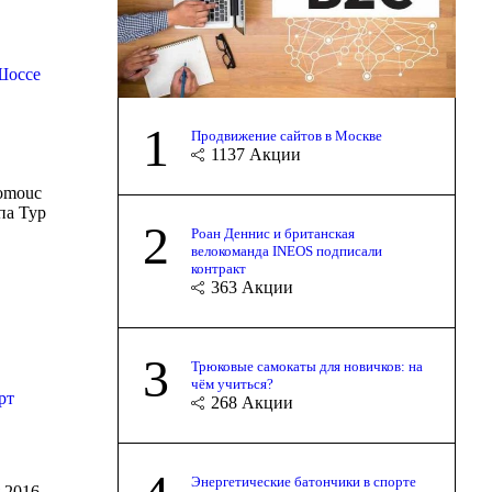
Шоссе
1
Продвижение сайтов в Москве
1137
Акции
lomouc
па Тур
2
Роан Деннис и британская
велокоманда INEOS подписали
контракт
363
Акции
3
Трюковые самокаты для новичков: на
чём учиться?
рт
268
Акции
Энергетические батончики в спорте
 2016