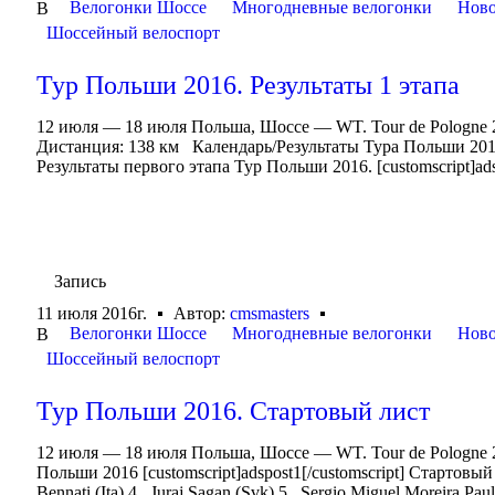
Велогонки Шоссе
Многодневные велогонки
Ново
В
Шоссейный велоспорт
Тур Польши 2016. Результаты 1 этапа
12 июля — 18 июля Польша, Шоссе — WT. Tour de Pologne
Дистанция: 138 км Календарь/Результаты Тура Польши 20
Результаты первого этапа Тур Польши 2016. [customscript]adsp
Запись
11 июля 2016г.
Автор:
cmsmasters
Велогонки Шоссе
Многодневные велогонки
Ново
В
Шоссейный велоспорт
Тур Польши 2016. Стартовый лист
12 июля — 18 июля Польша, Шоссе — WT. Tour de Pologne 
Польши 2016 [customscript]adspost1[/customscript] Стартовый 
Bennati (Ita) 4. Juraj Sagan (Svk) 5. Sergio Miguel Moreira Pau