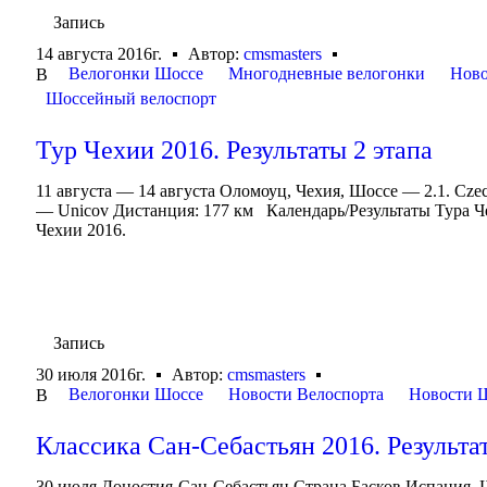
Запись
14 августа 2016г.
Автор:
cmsmasters
Велогонки Шоссе
Многодневные велогонки
Ново
В
Шоссейный велоспорт
Тур Чехии 2016. Результаты 2 этапа
11 августа — 14 августа Оломоуц, Чехия, Шоссе — 2.1. Cze
— Unicov Дистанция: 177 км Календарь/Результаты Тура Ч
Чехии 2016.
Запись
30 июля 2016г.
Автор:
cmsmasters
Велогонки Шоссе
Новости Велоспорта
Новости 
В
Классика Сан-Себастьян 2016. Результа
30 июля Доностия-Сан-Себастьян,Страна Басков,Испания, Шо