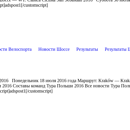
]adspost1[/customscript]
сти Велоспорта
Новости Шоссе
Результаты
Результаты 
 2016 Понедельник 18 июля 2016 года Маршрут: Kraków — Kra
и 2016 Составы команд Тура Польши 2016 Все новости Тура По
pt]adspost1[/customscript]