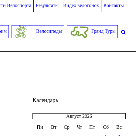
ти Велоспорта
Результаты
Видео велогонок
Контакты
рим
Велосипеды
Гранд Туры
Календарь
Август 2026
Пн
Вт
Ср
Чт
Пт
Сб
Вс