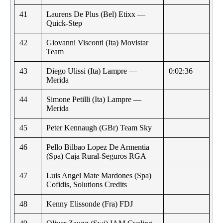
41
Laurens De Plus (Bel) Etixx —
Quick-Step
42
Giovanni Visconti (Ita) Movistar
Team
43
Diego Ulissi (Ita) Lampre —
0:02:36
Merida
44
Simone Petilli (Ita) Lampre —
Merida
45
Peter Kennaugh (GBr) Team Sky
46
Pello Bilbao Lopez De Armentia
(Spa) Caja Rural-Seguros RGA
47
Luis Angel Mate Mardones (Spa)
Cofidis, Solutions Credits
48
Kenny Elissonde (Fra) FDJ