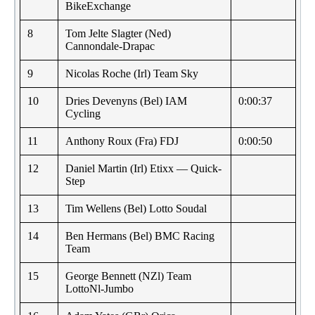
BikeExchange
8
Tom Jelte Slagter (Ned)
Cannondale-Drapac
9
Nicolas Roche (Irl) Team Sky
10
Dries Devenyns (Bel) IAM
0:00:37
Cycling
11
Anthony Roux (Fra) FDJ
0:00:50
12
Daniel Martin (Irl) Etixx — Quick-
Step
13
Tim Wellens (Bel) Lotto Soudal
14
Ben Hermans (Bel) BMC Racing
Team
15
George Bennett (NZl) Team
LottoNl-Jumbo