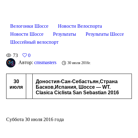
Велогонки Шоссе
Новости Велоспорта
Новости Шоссе
Результаты
Результаты Шоссе
Шоссейный велоспорт
73
0
Автор:
cmsmasters
30 июля 2016г.
30
Доностия-Сан-Себастьян,Страна
июля
Басков,Испания, Шоссе — WT.
Clasica Ciclista San Sebastian 2016
Суббота 30 июля 2016 года