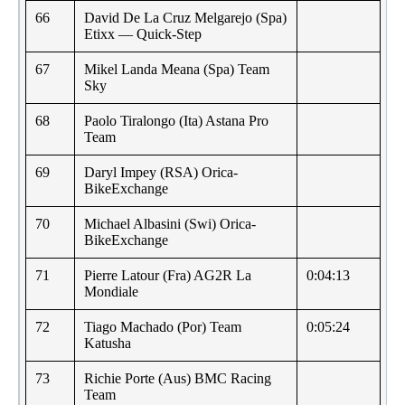
66
David De La Cruz Melgarejo (Spa)
Etixx — Quick-Step
67
Mikel Landa Meana (Spa) Team
Sky
68
Paolo Tiralongo (Ita) Astana Pro
Team
69
Daryl Impey (RSA) Orica-
BikeExchange
70
Michael Albasini (Swi) Orica-
BikeExchange
71
Pierre Latour (Fra) AG2R La
0:04:13
Mondiale
72
Tiago Machado (Por) Team
0:05:24
Katusha
73
Richie Porte (Aus) BMC Racing
Team