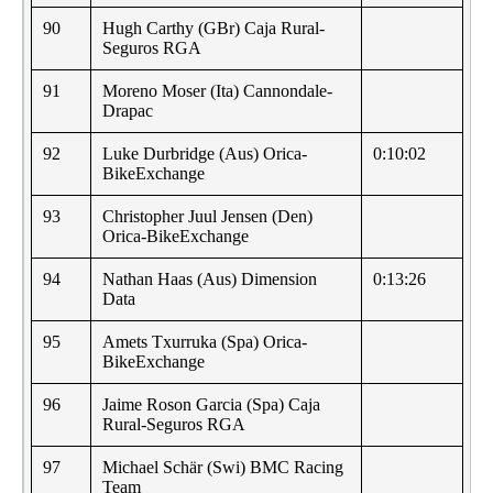
90
Hugh Carthy (GBr) Caja Rural-
Seguros RGA
91
Moreno Moser (Ita) Cannondale-
Drapac
92
Luke Durbridge (Aus) Orica-
0:10:02
BikeExchange
93
Christopher Juul Jensen (Den)
Orica-BikeExchange
94
Nathan Haas (Aus) Dimension
0:13:26
Data
95
Amets Txurruka (Spa) Orica-
BikeExchange
96
Jaime Roson Garcia (Spa) Caja
Rural-Seguros RGA
97
Michael Schär (Swi) BMC Racing
Team