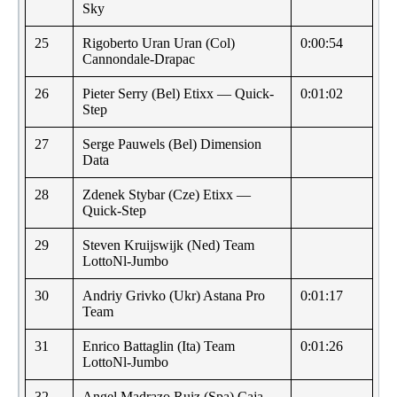
Sky
25
Rigoberto Uran Uran (Col)
0:00:54
Cannondale-Drapac
26
Pieter Serry (Bel) Etixx — Quick-
0:01:02
Step
27
Serge Pauwels (Bel) Dimension
Data
28
Zdenek Stybar (Cze) Etixx —
Quick-Step
29
Steven Kruijswijk (Ned) Team
LottoNl-Jumbo
30
Andriy Grivko (Ukr) Astana Pro
0:01:17
Team
31
Enrico Battaglin (Ita) Team
0:01:26
LottoNl-Jumbo
32
Angel Madrazo Ruiz (Spa) Caja