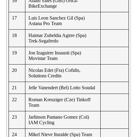
16
Adam Yates (GBr) Orica-
BikeExchange
17
Luis Leon Sanchez Gil (Spa)
Astana Pro Team
18
Haimar Zubeldia Agirre (Spa)
Trek-Segafredo
19
Jon Izaguirre Insausti (Spa)
Movistar Team
20
Nicolas Edet (Fra) Cofidis,
Solutions Credits
21
Jelle Vanendert (Bel) Lotto Soudal
22
Roman Kreuziger (Cze) Tinkoff
Team
23
Jarlinson Pantano Gomez (Col)
IAM Cycling
24
Mikel Nieve Ituralde (Spa) Team