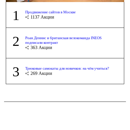
1
Продвижение сайтов в Москве
1137
Акции
2
Роан Деннис и британская велокоманда INEOS
подписали контракт
363
Акции
3
Трюковые самокаты для новичков: на чём учиться?
269
Акции