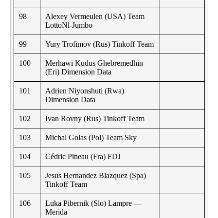
98
Alexey Vermeulen (USA) Team
LottoNl-Jumbo
99
Yury Trofimov (Rus) Tinkoff Team
100
Merhawi Kudus Ghebremedhin
(Eri) Dimension Data
101
Adrien Niyonshuti (Rwa)
Dimension Data
102
Ivan Rovny (Rus) Tinkoff Team
103
Michal Golas (Pol) Team Sky
104
Cédric Pineau (Fra) FDJ
105
Jesus Hernandez Blazquez (Spa)
Tinkoff Team
106
Luka Pibernik (Slo) Lampre —
Merida