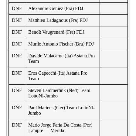
DNF
Alexandre Geniez (Fra) FDJ
DNF
Matthieu Ladagnous (Fra) FDJ
DNF
Benoît Vaugrenard (Fra) FDJ
DNF
Murilo Antonio Fischer (Bra) FDJ
DNF
Davide Malacarne (Ita) Astana Pro
Team
DNF
Eros Capecchi (Ita) Astana Pro
Team
DNF
Steven Lammertink (Ned) Team
LottoNl-Jumbo
DNF
Paul Martens (Ger) Team LottoNl-
Jumbo
DNF
Mario Jorge Faria Da Costa (Por)
Lampre — Merida