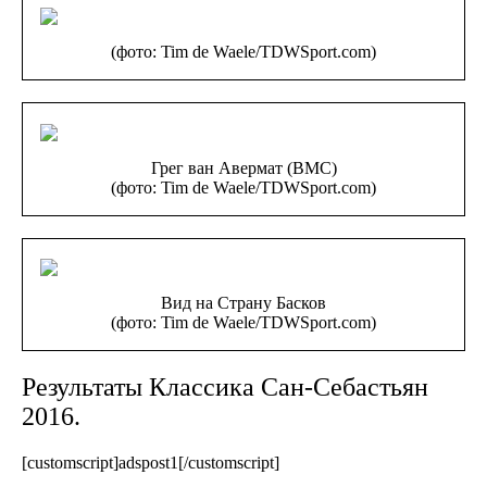
(фото: Tim de Waele/TDWSport.com)
Грег ван Авермат (BMC)
(фото: Tim de Waele/TDWSport.com)
Вид на Страну Басков
(фото: Tim de Waele/TDWSport.com)
Результаты Классика Сан-Себастьян
2016.
[customscript]adspost1[/customscript]