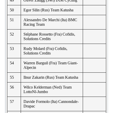
49
Oliver Zaugg (Swi) IAM Cycling
50
Egor Silin (Rus) Team Katusha
51
Alessandro De Marchi (Ita) BMC
Racing Team
52
Stéphane Rossetto (Fra) Cofidis,
Solutions Credits
53
Rudy Molard (Fra) Cofidis,
Solutions Credits
54
Warren Barguil (Fra) Team Giant-
Alpecin
55
Ilnur Zakarin (Rus) Team Katusha
56
Wilco Kelderman (Ned) Team
LottoNl-Jumbo
57
Davide Formolo (Ita) Cannondale-
Drapac