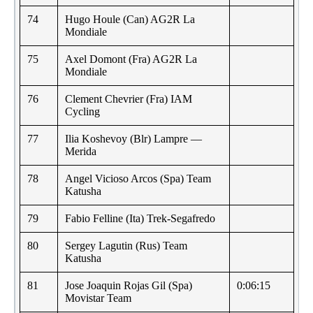
74
Hugo Houle (Can) AG2R La
Mondiale
75
Axel Domont (Fra) AG2R La
Mondiale
76
Clement Chevrier (Fra) IAM
Cycling
77
Ilia Koshevoy (Blr) Lampre —
Merida
78
Angel Vicioso Arcos (Spa) Team
Katusha
79
Fabio Felline (Ita) Trek-Segafredo
80
Sergey Lagutin (Rus) Team
Katusha
81
Jose Joaquin Rojas Gil (Spa)
0:06:15
Movistar Team