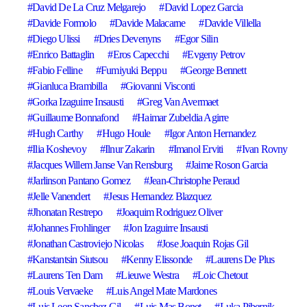
David De La Cruz Melgarejo
David Lopez Garcia
Davide Formolo
Davide Malacarne
Davide Villella
Diego Ulissi
Dries Devenyns
Egor Silin
Enrico Battaglin
Eros Capecchi
Evgeny Petrov
Fabio Felline
Fumiyuki Beppu
George Bennett
Gianluca Brambilla
Giovanni Visconti
Gorka Izaguirre Insausti
Greg Van Avermaet
Guillaume Bonnafond
Haimar Zubeldia Agirre
Hugh Carthy
Hugo Houle
Igor Anton Hernandez
Ilia Koshevoy
Ilnur Zakarin
Imanol Erviti
Ivan Rovny
Jacques Willem Janse Van Rensburg
Jaime Roson Garcia
Jarlinson Pantano Gomez
Jean-Christophe Peraud
Jelle Vanendert
Jesus Hernandez Blazquez
Jhonatan Restrepo
Joaquim Rodriguez Oliver
Johannes Frohlinger
Jon Izaguirre Insausti
Jonathan Castroviejo Nicolas
Jose Joaquin Rojas Gil
Kanstantsin Siutsou
Kenny Elissonde
Laurens De Plus
Laurens Ten Dam
Lieuwe Westra
Loic Chetout
Louis Vervaeke
Luis Angel Mate Mardones
Luis Leon Sanchez Gil
Luis Mas Bonet
Luka Pibernik