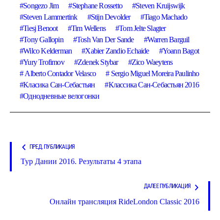
Songezo Jim
Stephane Rossetto
Steven Kruijswijk
Steven Lammertink
Stijn Devolder
Tiago Machado
Tiesj Benoot
Tim Wellens
Tom Jelte Slagter
Tony Gallopin
Tosh Van Der Sande
Warren Barguil
Wilco Kelderman
Xabier Zandio Echaide
Yoann Bagot
Yury Trofimov
Zdenek Stybar
Zico Waeytens
Alberto Contador Velasco
Sergio Miguel Moreira Paulinho
Класика Сан-Себастьян
Классика Сан-Себастьян 2016
Однодневные велогонки
ПРЕД. ПУБЛИКАЦИЯ
Тур Дании 2016. Результаты 4 этапа
ДАЛЕЕ ПУБЛИКАЦИЯ
Онлайн трансляция RideLondon Classic 2016