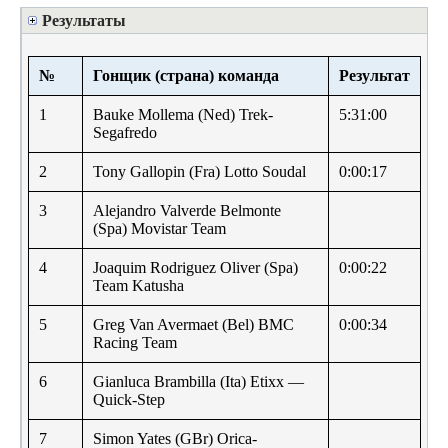
Результаты
№
Гонщик (страна) команда
Результат
1
Bauke Mollema (Ned) Trek-
5:31:00
Segafredo
2
Tony Gallopin (Fra) Lotto Soudal
0:00:17
3
Alejandro Valverde Belmonte
(Spa) Movistar Team
4
Joaquim Rodriguez Oliver (Spa)
0:00:22
Team Katusha
5
Greg Van Avermaet (Bel) BMC
0:00:34
Racing Team
6
Gianluca Brambilla (Ita) Etixx —
Quick-Step
7
Simon Yates (GBr) Orica-