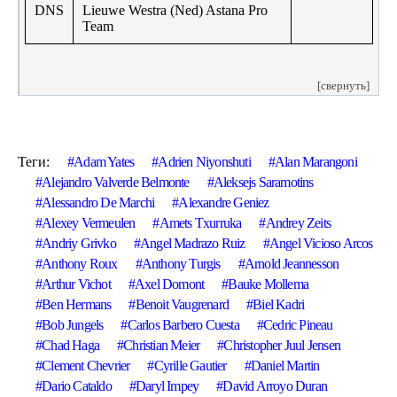
DNS
Lieuwe Westra (Ned) Astana Pro
Team
[свернуть]
Теги:
Adam Yates
Adrien Niyonshuti
Alan Marangoni
Alejandro Valverde Belmonte
Aleksejs Saramotins
Alessandro De Marchi
Alexandre Geniez
Alexey Vermeulen
Amets Txurruka
Andrey Zeits
Andriy Grivko
Angel Madrazo Ruiz
Angel Vicioso Arcos
Anthony Roux
Anthony Turgis
Arnold Jeannesson
Arthur Vichot
Axel Domont
Bauke Mollema
Ben Hermans
Benoit Vaugrenard
Biel Kadri
Bob Jungels
Carlos Barbero Cuesta
Cedric Pineau
Chad Haga
Christian Meier
Christopher Juul Jensen
Clement Chevrier
Cyrille Gautier
Daniel Martin
Dario Cataldo
Daryl Impey
David Arroyo Duran