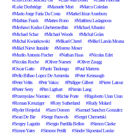
Luke Durbridge
Manuele Mori
Marco Coledan
Mario Jorge Faria Da Costa
Markel Irizar Aranburu
Mathias Frank
Matteo Bono
Matthieu Ladagnous
Merhawi Kudus Ghebremedhin
Michael Albasini
Michael Schar
Michael Woods
Michal Golas
Michal Kwiatkowski
Mikael Cherel
Mikel Landa Meana
Mikel Nieve Ituralde
Moreno Moser
Murilo Antonio Fischer
Nathan Haas
Nicolas Edet
Nicolas Roche
Oliver Naesen
Oliver Zaugg
Oscar Gatto
Paolo Tiralongo
Paul Martens
Pello Bilbao Lopez De Armentia
Peter Kennaugh
Peter Velits
Petr Vakoc
Philippe Gilbert
Pierre Latour
Pieter Serry
Pim Ligthart
Pirmin Lang
Przemyslaw Niemiec
Richie Porte
Rigoberto Uran Uran
Roman Kreuziger
Rory Sutherland
Rudy Molard
Ryder Hesjedal
Sam Oomen
Samuel Sanchez Gonzalez
Sean De Bie
Serge Pauwels
Sergei Chernetski
Sergey Lagutin
Sergio Pardilla Bellon
Simon Clarke
Simon Yates
Simone Petilli
Sindre Skjoestad Lunke