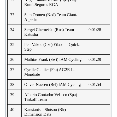
Rural-Seguros RGA
33
Sam Oomen (Ned) Team Giant-
Alpecin
34
Sergei Chernetski (Rus) Team
0:01:28
Katusha
35
Petr Vakoc (Cze) Etixx — Quick-
Step
36
Mathias Frank (Swi) IAM Cycling
0:01:29
37
Cyrille Gautier (Fra) AG2R La
Mondiale
38
Oliver Naesen (Bel) IAM Cycling
0:01:54
39
Alberto Contador Velasco (Spa)
Tinkoff Team
40
Kanstantsin Siutsou (Blr)
Dimension Data