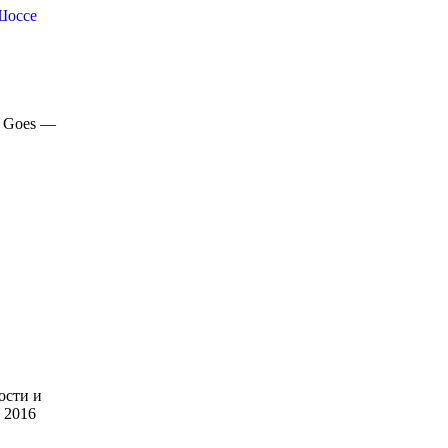
Шоссе
: Goes —
ости и
е 2016