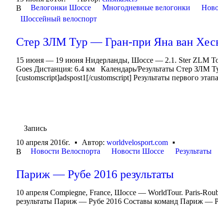
Велогонки Шоссе
Многодневные велогонки
Ново
В
Шоссейный велоспорт
Стер ЗЛМ Тур — Гран-при Яна ван Хесве
15 июня — 19 июня Нидерланды, Шоссе — 2.1. Ster ZLM To
Goes Дистанция: 6.4 км Календарь/Результаты Стер ЗЛМ Т
[customscript]adspost1[/customscript] Результаты первого э
Запись
10 апреля 2016г.
Автор:
worldvelosport.com
Новости Велоспорта
Новости Шоссе
Результаты
В
Париж — Рубе 2016 результаты
10 апреля Compiegne, France, Шоссе — WorldTour. Paris-Rou
результаты Париж — Рубе 2016 Составы команд Париж — 