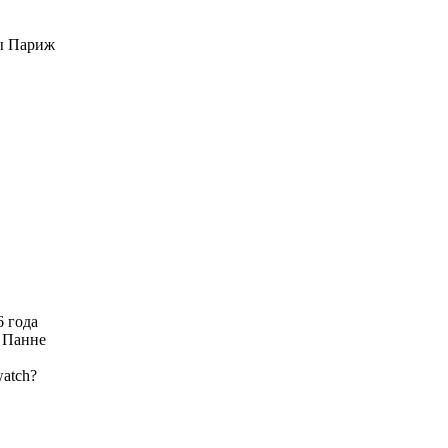
ры Париж
6 года
е Панне
atch?