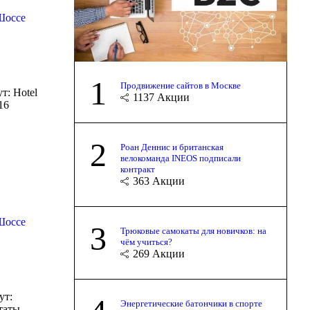
Шоссе
1
Продвижение сайтов в Москве
т: Hotel
1137
Акции
016
2
Роан Деннис и британская
велокоманда INEOS подписали
контракт
363
Акции
Шоссе
3
Трюковые самокаты для новичков: на
чём учиться?
269
Акции
ут:
Энергетические батончики в спорте
таты