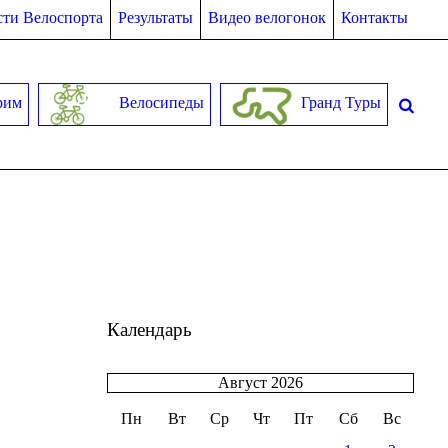
ти Велоспорта
Результаты
Видео велогонок
Контакты
рим
Велосипеды
Гранд Туры
Календарь
Август 2026
Пн
Вт
Ср
Чт
Пт
Сб
Вс