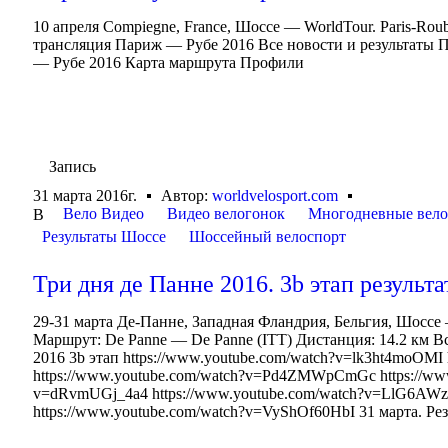
10 апреля Compiegne, France, Шоссе — WorldTour. Paris-Ro
трансляция Париж — Рубе 2016 Все новости и результаты
— Рубе 2016 Карта маршрута Профили
Запись
31 марта 2016г.
Автор:
worldvelosport.com
Вело Видео
Видео велогонок
Многодневные вел
В
Результаты Шоссе
Шоссейный велоспорт
Три дня де Панне 2016. 3b этап результа
29-31 марта Де-Панне, Западная Фландрия, Бельгия, Шоссе —
Маршрут: De Panne — De Panne (ITT) Дистанция: 14.2 км Вс
2016 3b этап https://www.youtube.com/watch?v=lk3ht4moOM
https://www.youtube.com/watch?v=Pd4ZMWpCmGc https://ww
v=dRvmUGj_4a4 https://www.youtube.com/watch?v=LlG6AWz
https://www.youtube.com/watch?v=VyShOf60HbI 31 марта. Рез