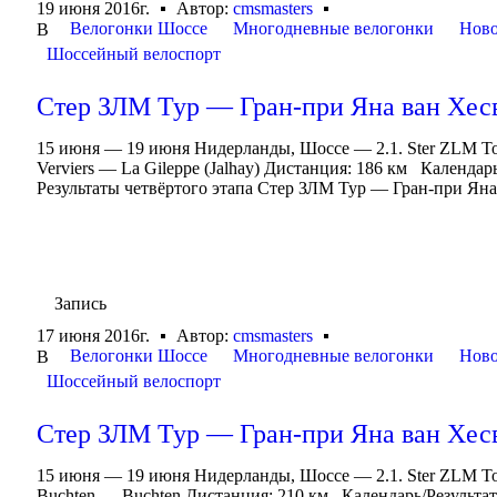
19 июня 2016г.
Автор:
cmsmasters
Велогонки Шоссе
Многодневные велогонки
Ново
В
Шоссейный велоспорт
Стер ЗЛМ Тур — Гран-при Яна ван Хесве
15 июня — 19 июня Нидерланды, Шоссе — 2.1. Ster ZLM Toe
Verviers — La Gileppe (Jalhay) Дистанция: 186 км Календ
Результаты четвёртого этапа Стер ЗЛМ Тур — Гран-при Яна.
Запись
17 июня 2016г.
Автор:
cmsmasters
Велогонки Шоссе
Многодневные велогонки
Ново
В
Шоссейный велоспорт
Стер ЗЛМ Тур — Гран-при Яна ван Хесве
15 июня — 19 июня Нидерланды, Шоссе — 2.1. Ster ZLM To
Buchten — Buchten Дистанция: 210 км Календарь/Результа