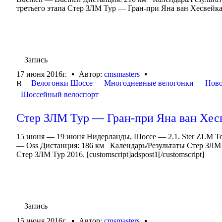
третьего этапа Стер ЗЛМ Тур — Гран-при Яна ван Хесвейка 
Запись
17 июня 2016г.
Автор:
cmsmasters
Велогонки Шоссе
Многодневные велогонки
Ново
В
Шоссейный велоспорт
Стер ЗЛМ Тур — Гран-при Яна ван Хесве
15 июня — 19 июня Нидерланды, Шоссе — 2.1. Ster ZLM Toe
— Oss Дистанция: 186 км Календарь/Результаты Стер ЗЛМ 
Стер ЗЛМ Тур 2016. [customscript]adspost1[/customscript]
Запись
15 июня 2016г.
Автор:
cmsmasters