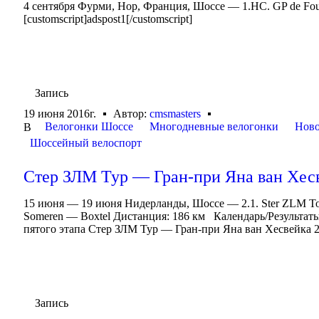
4 сентября Фурми, Нор, Франция, Шоссе — 1.HC. GP de Fou
[customscript]adspost1[/customscript]
Запись
19 июня 2016г.
Автор:
cmsmasters
Велогонки Шоссе
Многодневные велогонки
Ново
В
Шоссейный велоспорт
Стер ЗЛМ Тур — Гран-при Яна ван Хесве
15 июня — 19 июня Нидерланды, Шоссе — 2.1. Ster ZLM To
Someren — Boxtel Дистанция: 186 км Календарь/Результат
пятого этапа Стер ЗЛМ Тур — Гран-при Яна ван Хесвейка 20
Запись