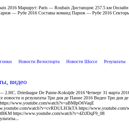
ubaix 2016 Маршрут: Paris — Roubaix Дистанция: 257.5 км Онлайн
 Париж — Рубе 2016 Составы команд Париж — Рубе 2016 Секто
огонки
Новости Велоспорта
Новости Шоссе
Результаты
ты, видео
 2.HC. Driedaagse De Panne-Koksijde 2016 Четверг 31 марта 201
е новости и результаты Три дня де Панне 2016 Видео Три дня д
I https://www.youtube.com/watch?v=aBMlpO6VaqE
w.youtube.com/watch?v=cvRDULH3kTA https://www.youtube.com/w
tBKM https://www.youtube.com/watch?v=4ZtJDqF9_08
ультаты...