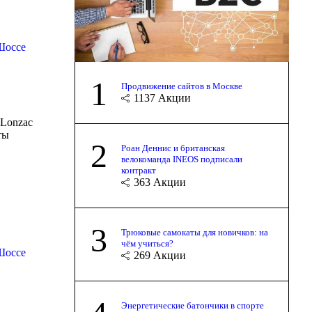
Шоссе
1
Продвижение сайтов в Москве
1137
Акции
 Lonzac
ты
2
Роан Деннис и британская
велокоманда INEOS подписали
контракт
363
Акции
3
Трюковые самокаты для новичков: на
чём учиться?
Шоссе
269
Акции
Энергетические батончики в спорте