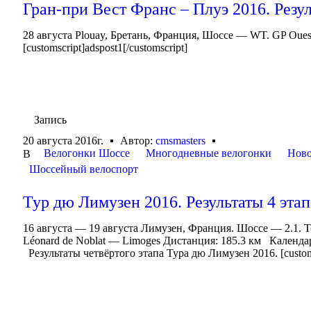
Гран-при Вест Франс – Плуэ 2016. Резу
28 августа Plouay, Бретань, Франция, Шоссе — WT. GP Oues
[customscript]adspost1[/customscript]
Запись
20 августа 2016г.
Автор:
cmsmasters
Велогонки Шоссе
Многодневные велогонки
Ново
В
Шоссейный велоспорт
Тур дю Лимузен 2016. Результаты 4 этап
16 августа — 19 августа Лимузен, Франция. Шоссе — 2.1. T
Léonard de Noblat — Limoges Дистанция: 185.3 км Календа
Результаты четвёртого этапа Тура дю Лимузен 2016. [customsc