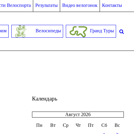
ти Велоспорта
Результаты
Видео велогонок
Контакты
рим
Велосипеды
Гранд Туры
Календарь
Август 2026
Пн
Вт
Ср
Чт
Пт
Сб
Вс