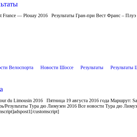
льтаты
t France — Plouay 2016 Результаты Гран-при Вест Франс – Плуэ
сти Велоспорта
Новости Шоссе
Результаты
Результаты 
а
our du Limousin 2016 Пятница 19 августа 2016 года Маршрут: Sa
рь/Результаты Тура дю Лимузен 2016 Все новости Тура дю Лимуз
ript]adspost1[/customscript]