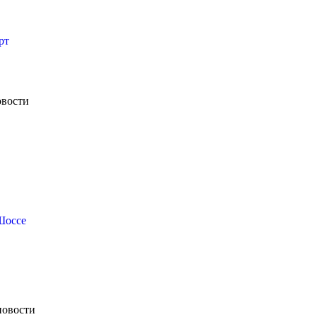
рт
овости
Шоссе
новости