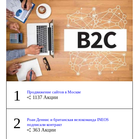
1
Продвижение сайтов в Москве
1137
Акции
2
Роан Деннис и британская велокоманда INEOS
подписали контракт
363
Акции