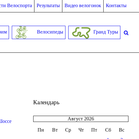
ти Велоспорта
Результаты
Видео велогонок
Контакты
рим
Велосипеды
Гранд Туры
Календарь
Август 2026
Шоссе
Пн
Вт
Ср
Чт
Пт
Сб
Вс