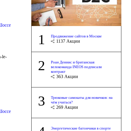
Шоссе
1
Продвижение сайтов в Москве
1137
Акции
-le-
2
Роан Деннис и британская
велокоманда INEOS подписали
контракт
363
Акции
3
Трюковые самокаты для новичков: на
чём учиться?
269
Акции
Шоссе
Энергетические батончики в спорте