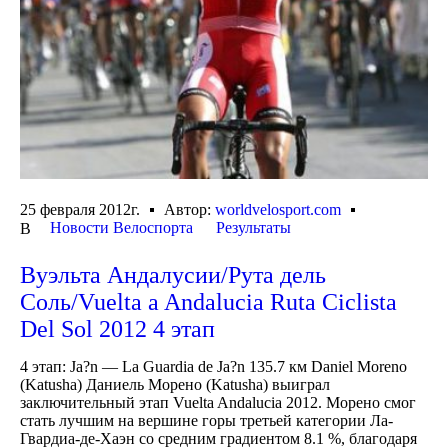
25 февраля 2012г.
Автор:
worldvelosport.com
Новости Велоспорта
Результаты
В
Вуэльта Андалусии/Рута дель
Соль/Vuelta a Andalucia Ruta Ciclista
Del Sol 2012 4 этап
4 этап: Ja?n — La Guardia de Ja?n 135.7 км Daniel Moreno
(Katusha) Даниель Морено (Katusha) выиграл
заключительный этап Vuelta Andalucia 2012. Морено смог
стать лучшим на вершине горы третьей категории Ла-
Гвардиа-де-Хаэн со средним градиентом 8.1 %, благодаря