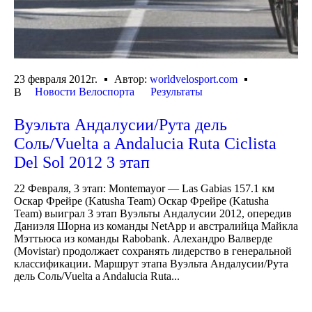
23 февраля 2012г.
Автор:
worldvelosport.com
Новости Велоспорта
Результаты
В
Вуэльта Андалусии/Рута дель
Соль/Vuelta a Andalucia Ruta Ciclista
Del Sol 2012 3 этап
22 Февраля, 3 этап: Montemayor — Las Gabias 157.1 км
Оскар Фрейре (Katusha Team) Оскар Фрейре (Katusha
Team) выиграл 3 этап Вуэльты Андалусии 2012, опередив
Даниэля Шорна из команды NetApp и австралийца Майкла
Мэттьюса из команды Rabobank. Алехандро Валверде
(Movistar) продолжает сохранять лидерство в генеральной
классификации. Маршрут этапа Вуэльта Андалусии/Рута
дель Соль/Vuelta a Andalucia Ruta...