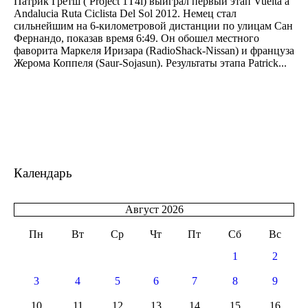
Патрик Гретш ( Project 1T4i) выиграл первый этап Vuelta a
Andalucia Ruta Ciclista Del Sol 2012. Немец стал
сильнейшим на 6-километровой дистанции по улицам Сан
Фернандо, показав время 6:49. Он обошел местного
фаворита Маркеля Иризара (RadioShack-Nissan) и француза
Жерома Коппеля (Saur-Sojasun). Результаты этапа Patrick...
Календарь
Август 2026
Пн
Вт
Ср
Чт
Пт
Сб
Вс
1
2
3
4
5
6
7
8
9
10
11
12
13
14
15
16