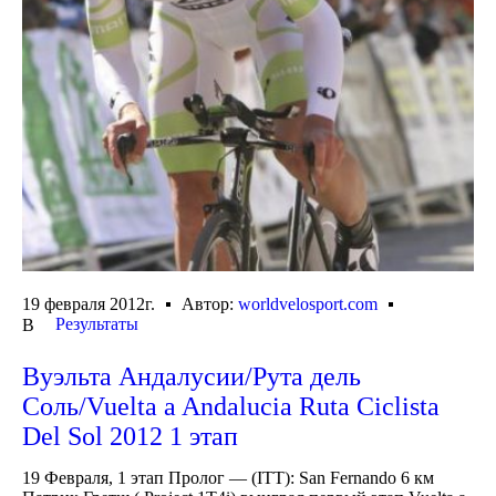
19 февраля 2012г.
Автор:
worldvelosport.com
Результаты
В
Вуэльта Андалусии/Рута дель
Соль/Vuelta a Andalucia Ruta Ciclista
Del Sol 2012 1 этап
19 Февраля, 1 этап Пролог — (ITT): San Fernando 6 км