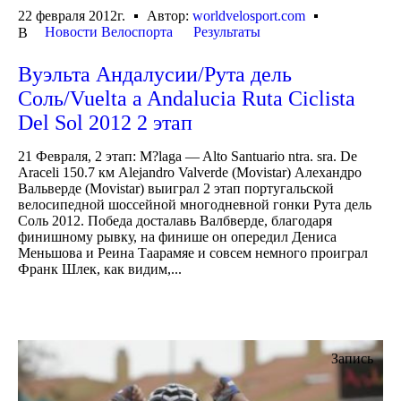
22 февраля 2012г.
Автор:
worldvelosport.com
Новости Велоспорта
Результаты
В
Вуэльта Андалусии/Рута дель
Соль/Vuelta a Andalucia Ruta Ciclista
Del Sol 2012 2 этап
21 Февраля, 2 этап: M?laga — Alto Santuario ntra. sra. De
Araceli 150.7 км Alejandro Valverde (Movistar) Алехандро
Вальверде (Movistar) выиграл 2 этап португальской
велосипедной шоссейной многодневной гонки Рута дель
Соль 2012. Победа досталавь Валбверде, благодаря
финишному рывку, на финише он опередил Дениса
Меньшова и Реина Таарамяе и совсем немного проиграл
Франк Шлек, как видим,...
Запись