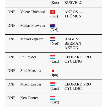
(Rus)
RUSVELO
DNF
Valère Thiébaud
AKROS —
(Sui)
THÖMUS
DNF
Matias Fitzwater
(Nzl)
DNF
Maikel Zijlaard
HAGENS
(Ned)
BERMAN
AXEON
DNF
Pit Leyder
LEOPARD PRO
(Lux)
CYCLING
DNF
Shoi Matsuda
(Jpn)
DNF
Misch Leyder
LEOPARD PRO
(Lux)
CYCLING
DNF
Ken Conter
(Lux)