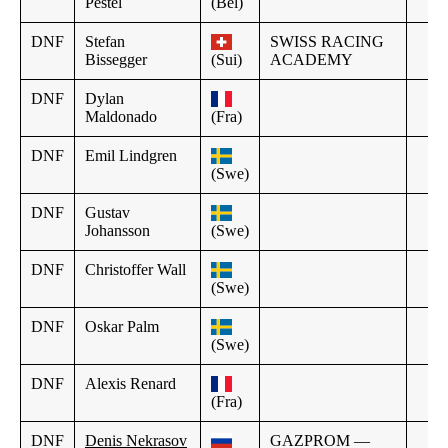
Pestel
(Bel)
DNF
Stefan
SWISS RACING
Bissegger
(Sui)
ACADEMY
DNF
Dylan
Maldonado
(Fra)
DNF
Emil Lindgren
(Swe)
DNF
Gustav
Johansson
(Swe)
DNF
Christoffer Wall
(Swe)
DNF
Oskar Palm
(Swe)
DNF
Alexis Renard
(Fra)
DNF
Denis Nekrasov
GAZPROM —