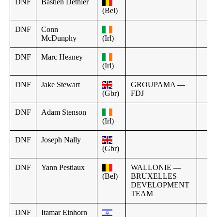
DNF
Bastien Dethier
(Bel)
DNF
Conn
McDunphy
(Irl)
DNF
Marc Heaney
(Irl)
DNF
Jake Stewart
GROUPAMA —
(Gbr)
FDJ
DNF
Adam Stenson
(Irl)
DNF
Joseph Nally
(Gbr)
DNF
Yann Pestiaux
WALLONIE —
(Bel)
BRUXELLES
DEVELOPMENT
TEAM
DNF
Itamar Einhorn