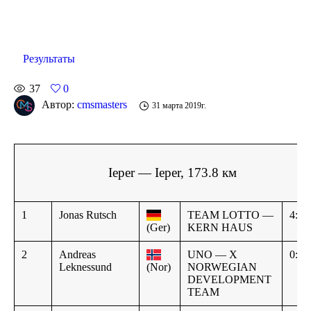
Результаты
37
0
Автор:
cmsmasters
31 марта 2019г.
Ieper — Ieper, 173.8 км
1
Jonas Rutsch
TEAM LOTTO —
4:05
(Ger)
KERN HAUS
2
Andreas
UNO — X
0:00
Leknessund
(Nor)
NORWEGIAN
DEVELOPMENT
TEAM