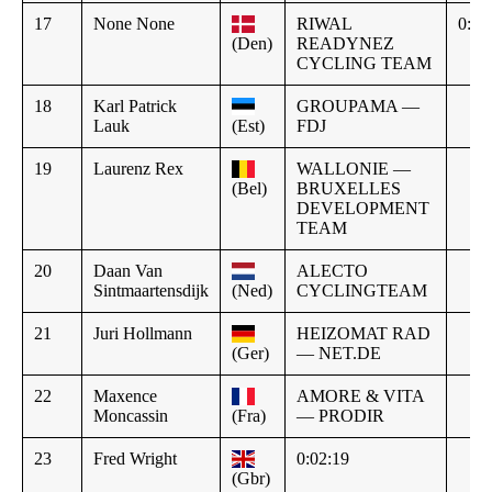
17
None None
RIWAL
0:02
(Den)
READYNEZ
CYCLING TEAM
18
Karl Patrick
GROUPAMA —
Lauk
(Est)
FDJ
19
Laurenz Rex
WALLONIE —
(Bel)
BRUXELLES
DEVELOPMENT
TEAM
20
Daan Van
ALECTO
Sintmaartensdijk
(Ned)
CYCLINGTEAM
21
Juri Hollmann
HEIZOMAT RAD
(Ger)
— NET.DE
22
Maxence
AMORE & VITA
Moncassin
(Fra)
— PRODIR
23
Fred Wright
0:02:19
(Gbr)