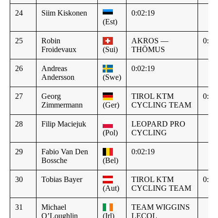
24
Siim Kiskonen
0:02:19
(Est)
25
Robin
AKROS —
0:02
Froidevaux
(Sui)
THÖMUS
26
Andreas
0:02:19
Andersson
(Swe)
27
Georg
TIROL KTM
0:02
Zimmermann
(Ger)
CYCLING TEAM
28
Filip Maciejuk
LEOPARD PRO
(Pol)
CYCLING
29
Fabio Van Den
0:02:19
Bossche
(Bel)
30
Tobias Bayer
TIROL KTM
0:02
(Aut)
CYCLING TEAM
31
Michael
TEAM WIGGINS
O’Loughlin
(Irl)
LECOL