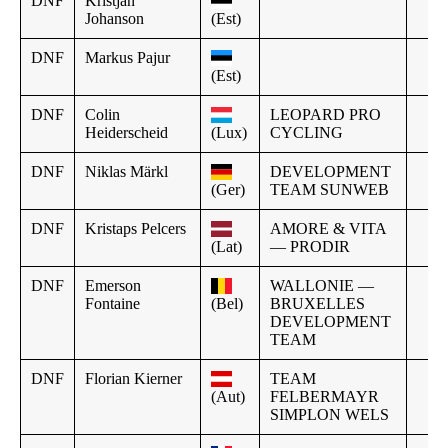
DNF
Kristjan
Johanson
(Est)
DNF
Markus Pajur
(Est)
DNF
Colin
LEOPARD PRO
Heiderscheid
(Lux)
CYCLING
DNF
Niklas Märkl
DEVELOPMENT
(Ger)
TEAM SUNWEB
DNF
Kristaps Pelcers
AMORE & VITA
(Lat)
— PRODIR
DNF
Emerson
WALLONIE —
Fontaine
(Bel)
BRUXELLES
DEVELOPMENT
TEAM
DNF
Florian Kierner
TEAM
(Aut)
FELBERMAYR
SIMPLON WELS