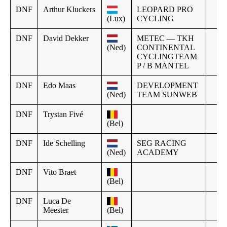
DNF
Arthur Kluckers
LEOPARD PRO
(Lux)
CYCLING
DNF
David Dekker
METEC — TKH
(Ned)
CONTINENTAL
CYCLINGTEAM
P / B MANTEL
DNF
Edo Maas
DEVELOPMENT
(Ned)
TEAM SUNWEB
DNF
Trystan Fivé
(Bel)
DNF
Ide Schelling
SEG RACING
(Ned)
ACADEMY
DNF
Vito Braet
(Bel)
DNF
Luca De
Meester
(Bel)