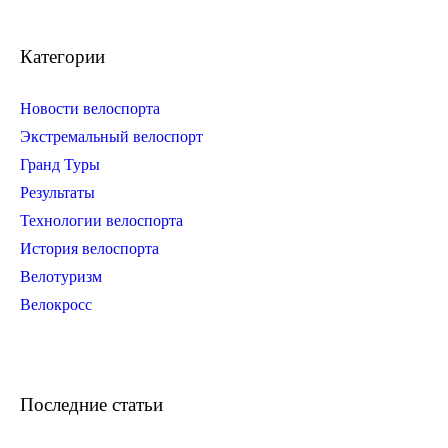
Категории
Новости велоспорта
Экстремальный велоспорт
Гранд Туры
Результаты
Технологии велоспорта
История велоспорта
Велотуризм
Велокросс
Последние статьи