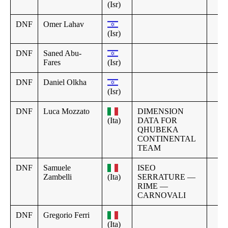
(Isr)
DNF
Omer Lahav
(Isr)
DNF
Saned Abu-
Fares
(Isr)
DNF
Daniel Olkha
(Isr)
DNF
Luca Mozzato
DIMENSION
(Ita)
DATA FOR
QHUBEKA
CONTINENTAL
TEAM
DNF
Samuele
ISEO
Zambelli
(Ita)
SERRATURE —
RIME —
CARNOVALI
DNF
Gregorio Ferri
(Ita)