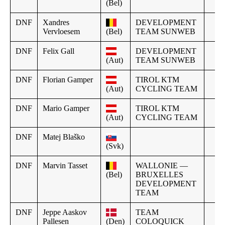
(Bel)
DNF
Xandres
DEVELOPMENT
Vervloesem
(Bel)
TEAM SUNWEB
DNF
Felix Gall
DEVELOPMENT
(Aut)
TEAM SUNWEB
DNF
Florian Gamper
TIROL KTM
(Aut)
CYCLING TEAM
DNF
Mario Gamper
TIROL KTM
(Aut)
CYCLING TEAM
DNF
Matej Blaško
(Svk)
DNF
Marvin Tasset
WALLONIE —
(Bel)
BRUXELLES
DEVELOPMENT
TEAM
DNF
Jeppe Aaskov
TEAM
Pallesen
(Den)
COLOQUICK