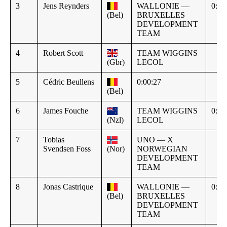
3
Jens Reynders
WALLONIE —
0:00
(Bel)
BRUXELLES
DEVELOPMENT
TEAM
4
Robert Scott
TEAM WIGGINS
(Gbr)
LECOL
5
Cédric Beullens
0:00:27
(Bel)
6
James Fouche
TEAM WIGGINS
0:00
(Nzl)
LECOL
7
Tobias
UNO — X
Svendsen Foss
(Nor)
NORWEGIAN
DEVELOPMENT
TEAM
8
Jonas Castrique
WALLONIE —
0:01
(Bel)
BRUXELLES
DEVELOPMENT
TEAM