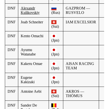
DNF
Alexandr
GAZPROM —
Kulikovskiy
(Rus)
RUSVELO
DNF
Joab Schneiter
IAM EXCELSIOR
(Sui)
DNF
Kento Omachi
(Jpn)
DNF
Ayumu
Watanabe
(Jpn)
DNF
Kakeru Omae
AISAN RACING
(Jpn)
TEAM
DNF
Eugene
Kakizaki
(Jpn)
DNF
Antoine Aebi
AKROS —
(Sui)
THÖMUS
DNF
Sander De