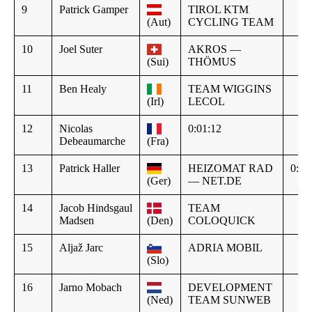
9
Patrick Gamper
TIROL KTM
(Aut)
CYCLING TEAM
10
Joel Suter
AKROS —
(Sui)
THÖMUS
11
Ben Healy
TEAM WIGGINS
(Irl)
LECOL
12
Nicolas
0:01:12
Debeaumarche
(Fra)
13
Patrick Haller
HEIZOMAT RAD
0:01
(Ger)
— NET.DE
14
Jacob Hindsgaul
TEAM
Madsen
(Den)
COLOQUICK
15
Aljaž Jarc
ADRIA MOBIL
(Slo)
16
Jarno Mobach
DEVELOPMENT
(Ned)
TEAM SUNWEB