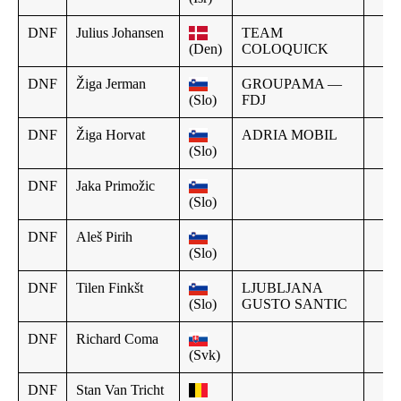
DNF
Julius Johansen
TEAM
(Den)
COLOQUICK
DNF
Žiga Jerman
GROUPAMA —
(Slo)
FDJ
DNF
Žiga Horvat
ADRIA MOBIL
(Slo)
DNF
Jaka Primožic
(Slo)
DNF
Aleš Pirih
(Slo)
DNF
Tilen Finkšt
LJUBLJANA
(Slo)
GUSTO SANTIC
DNF
Richard Coma
(Svk)
DNF
Stan Van Tricht