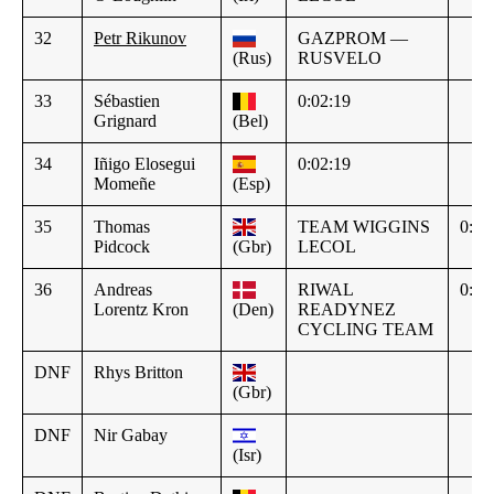
32
Petr Rikunov
GAZPROM —
(Rus)
RUSVELO
33
Sébastien
0:02:19
Grignard
(Bel)
34
Iñigo Elosegui
0:02:19
Momeñe
(Esp)
35
Thomas
TEAM WIGGINS
0:02
Pidcock
(Gbr)
LECOL
36
Andreas
RIWAL
0:02
Lorentz Kron
(Den)
READYNEZ
CYCLING TEAM
DNF
Rhys Britton
(Gbr)
DNF
Nir Gabay
(Isr)