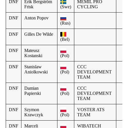
DNF
Erik Bergström
MEMIL PRO
Frisk
(Swe)
CYCLING
DNF
Anton Popov
(Rus)
DNF
Gilles De Wilde
(Bel)
DNF
Mateusz
Kostanski
(Pol)
DNF
Stanislaw
CCC
Aniolkowski
(Pol)
DEVELOPMENT
TEAM
DNF
Damian
CCC
Papierski
(Pol)
DEVELOPMENT
TEAM
DNF
Szymon
VOSTER ATS
Krawczyk
(Pol)
TEAM
DNF
Marceli
WIBATECH