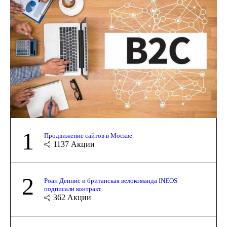
1
Продвижение сайтов в Москве
1137
Акции
2
Роан Деннис и британская велокоманда INEOS
подписали контракт
362
Акции