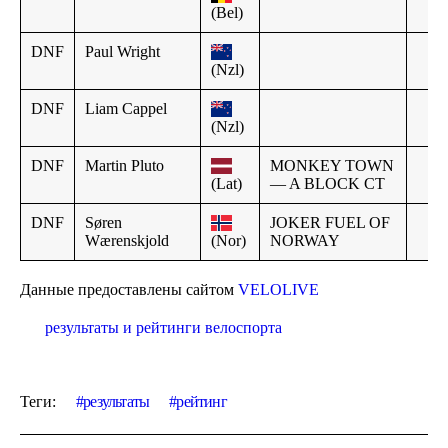
(Bel)
DNF
Paul Wright
(Nzl)
DNF
Liam Cappel
(Nzl)
DNF
Martin Pluto
MONKEY TOWN
(Lat)
— A BLOCK CT
DNF
Søren
JOKER FUEL OF
Wærenskjold
(Nor)
NORWAY
Данные предоставлены сайтом
VELOLIVE
результаты и рейтинги велоспорта
Теги:
результаты
рейтинг