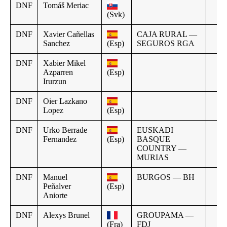
DNF
Tomáš Meriac
(Svk)
DNF
Xavier Cañellas
CAJA RURAL —
Sanchez
(Esp)
SEGUROS RGA
DNF
Xabier Mikel
Azparren
(Esp)
Irurzun
DNF
Oier Lazkano
Lopez
(Esp)
DNF
Urko Berrade
EUSKADI
Fernandez
(Esp)
BASQUE
COUNTRY —
MURIAS
DNF
Manuel
BURGOS — BH
Peñalver
(Esp)
Aniorte
DNF
Alexys Brunel
GROUPAMA —
(Fra)
FDJ