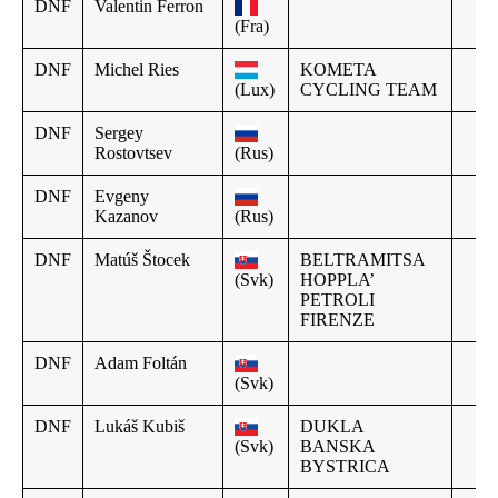
DNF
Valentin Ferron
(Fra)
DNF
Michel Ries
KOMETA
(Lux)
CYCLING TEAM
DNF
Sergey
Rostovtsev
(Rus)
DNF
Evgeny
Kazanov
(Rus)
DNF
Matúš Štocek
BELTRAMITSA
(Svk)
HOPPLA’
PETROLI
FIRENZE
DNF
Adam Foltán
(Svk)
DNF
Lukáš Kubiš
DUKLA
(Svk)
BANSKA
BYSTRICA