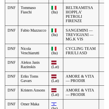
DNF
Tommaso
BELTRAMITSA
Fiaschi
(Ita)
HOPPLA’
PETROLI
FIRENZE
DNF
Fabio Mazzucco
SANGEMINI —
(Ita)
TREVIGIANI —
MG.K VIS
DNF
Nicola
CYCLING TEAM
Venchiarutti
(Ita)
FRIULI ASD
DNF
Alekss Janis
Razinskis
(Lat)
DNF
Eriks Toms
AMORE & VITA
Gavars
(Lat)
— PRODIR
DNF
Kristers Ansons
AMORE & VITA
(Lat)
— PRODIR
DNF
Omer Maka
(Isr)