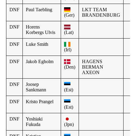
DNF
Paul Taebling
LKT TEAM
(Ger)
BRANDENBURG
DNF
Horens
Korbergs Ulvis
(Lat)
DNF
Luke Smith
(Irl)
DNF
Jakob Egholm
HAGENS
(Den)
BERMAN
AXEON
DNF
Joosep
Sankmann
(Est)
DNF
Kristo Prangel
(Est)
DNF
Yoshiaki
Fukuda
(Jpn)