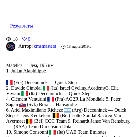
Результаты
18
0
Автор:
cmsmasters
18 марта 2019г.
Matelica — Jesi, 195 км
1. Julian Alaphilippe
(Fra) Deceuninck — Quick Step
2. Davide Cimolai
(Ita) Israel Cycling Academy3. Elia
Viviani
(Ita) Deceuninck — Quick Step
4. Clément Venturini
(Fra) AG2R La Mondiale 5. Peter
Sagan
(Svk) Bora — Hansgrohe
6. Ariel Maximiliano Richeze
(Arg) Deceuninck — Quick
Step 7. Jens Keukeleire
(Bel) Lotto Soudal 8. Greg Van
Avermaet
(Bel) CCC Team 9. Reinardt Janse Van Rensburg
(RSA) Team Dimension Data
10. Simone Consonni
(Ita) UAE Team Emirates