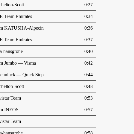
chelton-Scott
0:27
 Team Emirates
0:34
am KATUSHA-Alpecin
0:36
 Team Emirates
0:37
a-hansgrohe
0:40
m Jumbo — Visma
0:42
euninck — Quick Step
0:44
chelton-Scott
0:48
istar Team
0:53
am INEOS
0:57
istar Team
a-hansgrohe
0:58