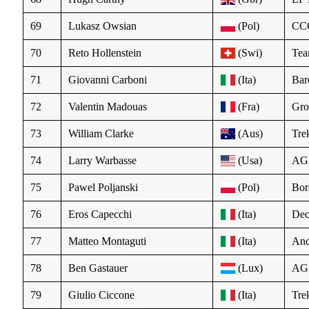
69
Lukasz Owsian
(Pol)
CC
70
Reto Hollenstein
(Swi)
Te
71
Giovanni Carboni
(Ita)
Bar
72
Valentin Madouas
(Fra)
Gr
73
William Clarke
(Aus)
Tre
74
Larry Warbasse
(Usa)
AG
75
Pawel Poljanski
(Pol)
Bor
76
Eros Capecchi
(Ita)
Dec
77
Matteo Montaguti
(Ita)
And
78
Ben Gastauer
(Lux)
AG
79
Giulio Ciccone
(Ita)
Tre