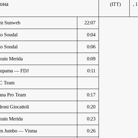
она
(ITT)
, 
am Sunweb
22:07
to Soudal
0:04
to Soudal
0:06
rain Merida
0:09
oupama — FDJ
0:11
C Team
ana Pro Team
0:17
roni Giocattoli
0:20
rain Merida
0:23
m Jumbo — Visma
0:26