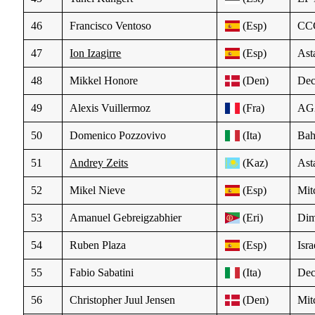
46
Francisco Ventoso
(Esp)
CC
47
Ion Izagirre
(Esp)
Ast
48
Mikkel Honore
(Den)
Dec
49
Alexis Vuillermoz
(Fra)
AG
50
Domenico Pozzovivo
(Ita)
Bah
51
Andrey Zeits
(Kaz)
Ast
52
Mikel Nieve
(Esp)
Mit
53
Amanuel Gebreigzabhier
(Eri)
Dim
54
Ruben Plaza
(Esp)
Isr
55
Fabio Sabatini
(Ita)
Dec
56
Christopher Juul Jensen
(Den)
Mit