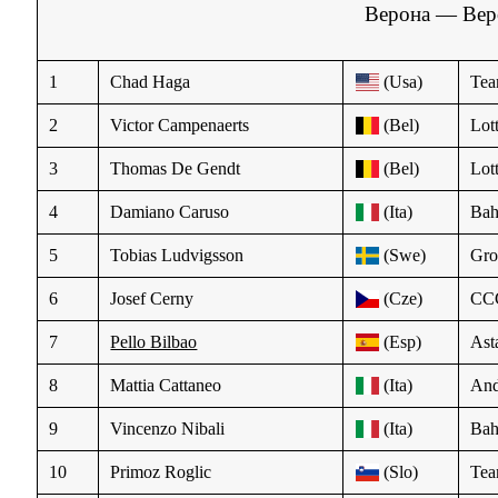
Верона — Вер
1
Chad Haga
(Usa)
Te
2
Victor Campenaerts
(Bel)
Lot
3
Thomas De Gendt
(Bel)
Lot
4
Damiano Caruso
(Ita)
Bah
5
Tobias Ludvigsson
(Swe)
Gr
6
Josef Cerny
(Cze)
CC
7
Pello Bilbao
(Esp)
Ast
8
Mattia Cattaneo
(Ita)
And
9
Vincenzo Nibali
(Ita)
Bah
10
Primoz Roglic
(Slo)
Tea