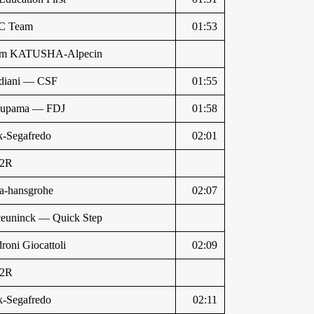
C Team
01:53
am KATUSHA-Alpecin
diani — CSF
01:55
oupama — FDJ
01:58
k-Segafredo
02:01
2R
a-hansgrohe
02:07
euninck — Quick Step
roni Giocattoli
02:09
2R
k-Segafredo
02:11