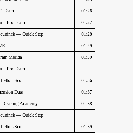
C Team
01:26
ana Pro Team
01:27
euninck — Quick Step
01:28
2R
01:29
rain Merida
01:30
ana Pro Team
chelton-Scott
01:36
ension Data
01:37
ael Cycling Academy
01:38
euninck — Quick Step
chelton-Scott
01:39