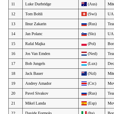
11
Luke Durbridge
(Aus)
Mit
12
Tom Bohli
(Swi)
UAE
13
Ilnur Zakarin
(Rus)
Te
14
Jan Polanc
(Slo)
UAE
15
Rafal Majka
(Pol)
Bor
16
Jos Van Emden
(Ned)
Tea
17
Bob Jungels
(Lux)
Dec
18
Jack Bauer
(Nzl)
Mit
19
Andrey Amador
(Crc)
Mov
20
Pavel Sivakov
(Rus)
Te
21
Mikel Landa
(Esp)
Mov
22
Davide Formolo
(Ita)
Bor