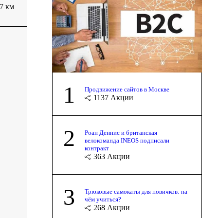
17 км
1
Продвижение сайтов в Москве
1137
Акции
2
Роан Деннис и британская
велокоманда INEOS подписали
контракт
363
Акции
3
Трюковые самокаты для новичков: на
чём учиться?
268
Акции