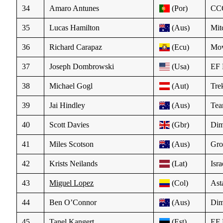
34
Amaro Antunes
(Por)
CC
35
Lucas Hamilton
(Aus)
Mit
36
Richard Carapaz
(Ecu)
Mov
37
Joseph Dombrowski
(Usa)
EF 
38
Michael Gogl
(Aut)
Tre
39
Jai Hindley
(Aus)
Te
40
Scott Davies
(Gbr)
Dim
41
Miles Scotson
(Aus)
Gr
42
Krists Neilands
(Lat)
Isr
43
Miguel Lopez
(Col)
Ast
44
Ben O’Connor
(Aus)
Dim
45
Tanel Kangert
(Est)
EF 