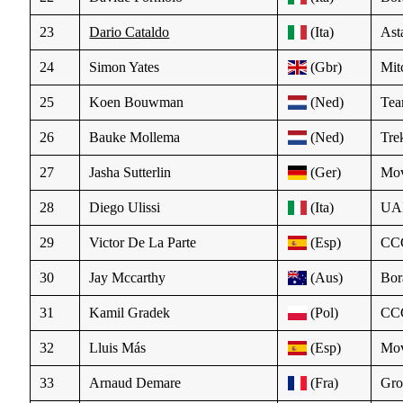
23
Dario Cataldo
(Ita)
Ast
24
Simon Yates
(Gbr)
Mit
25
Koen Bouwman
(Ned)
Tea
26
Bauke Mollema
(Ned)
Tre
27
Jasha Sutterlin
(Ger)
Mov
28
Diego Ulissi
(Ita)
UAE
29
Victor De La Parte
(Esp)
CC
30
Jay Mccarthy
(Aus)
Bor
31
Kamil Gradek
(Pol)
CC
32
Lluis Más
(Esp)
Mov
33
Arnaud Demare
(Fra)
Gr