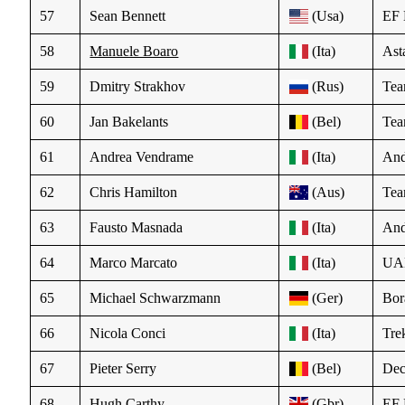
57
Sean Bennett
(Usa)
EF 
58
Manuele Boaro
(Ita)
Ast
59
Dmitry Strakhov
(Rus)
Te
60
Jan Bakelants
(Bel)
Te
61
Andrea Vendrame
(Ita)
And
62
Chris Hamilton
(Aus)
Te
63
Fausto Masnada
(Ita)
And
64
Marco Marcato
(Ita)
UAE
65
Michael Schwarzmann
(Ger)
Bor
66
Nicola Conci
(Ita)
Tre
67
Pieter Serry
(Bel)
Dec
68
Hugh Carthy
(Gbr)
EF 