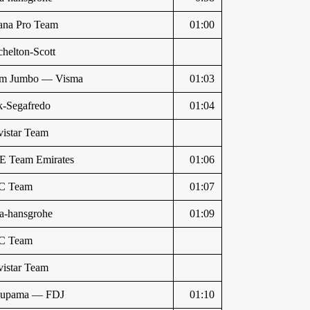
ana Pro Team
01:00
chelton-Scott
m Jumbo — Visma
01:03
k-Segafredo
01:04
istar Team
 Team Emirates
01:06
C Team
01:07
a-hansgrohe
01:09
C Team
istar Team
oupama — FDJ
01:10