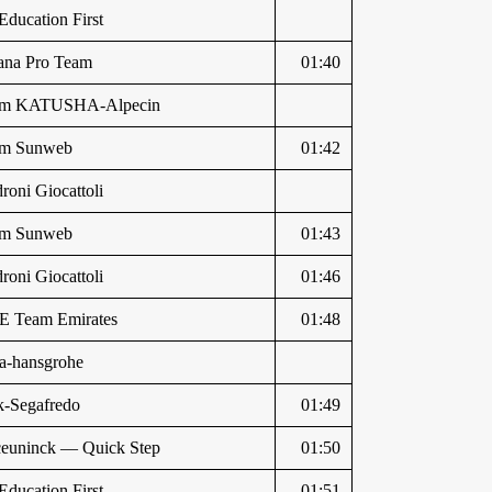
Education First
ana Pro Team
01:40
am KATUSHA-Alpecin
am Sunweb
01:42
roni Giocattoli
am Sunweb
01:43
roni Giocattoli
01:46
 Team Emirates
01:48
a-hansgrohe
k-Segafredo
01:49
euninck — Quick Step
01:50
Education First
01:51