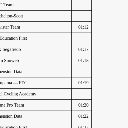
C Team
chelton-Scott
istar Team
01:12
Education First
k-Segafredo
01:17
am Sunweb
01:18
ension Data
oupama — FDJ
01:19
ael Cycling Academy
ana Pro Team
01:20
ension Data
01:22
Education First
01:23