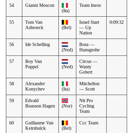
54
Gianni Moscon
Team Ineos
(Ita)
55
Tom Van
Israel Start
0:09:32
Asbroeck
(Bel)
— Up
Nation
56
Ide Schelling
Bora —
(Ned)
Hansgrohe
57
Boy Van
Circus —
Poppel
(Ned)
Wanty
Gobert
58
Alexander
Mitchelton
Konychev
(Ita)
— Scott
59
Edvald
Ntt Pro
Boasson Hagen
(Nor)
Cycling
Team
60
Guillaume Van
Ccc Team
Keirsbulck
(Bel)