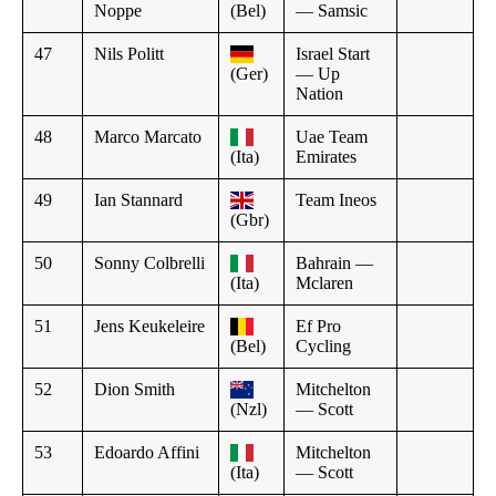
Noppe
(Bel)
— Samsic
47
Nils Politt
Israel Start
(Ger)
— Up
Nation
48
Marco Marcato
Uae Team
(Ita)
Emirates
49
Ian Stannard
Team Ineos
(Gbr)
50
Sonny Colbrelli
Bahrain —
(Ita)
Mclaren
51
Jens Keukeleire
Ef Pro
(Bel)
Cycling
52
Dion Smith
Mitchelton
(Nzl)
— Scott
53
Edoardo Affini
Mitchelton
(Ita)
— Scott