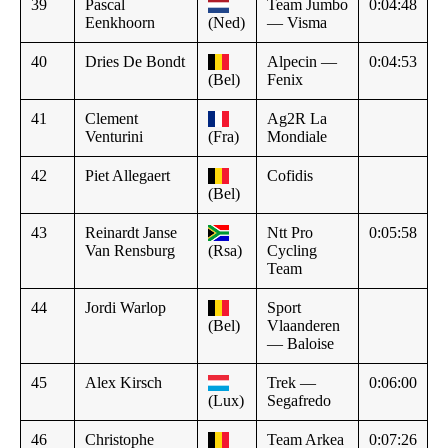
39
Pascal
Team Jumbo
0:04:48
Eenkhoorn
(Ned)
— Visma
40
Dries De Bondt
Alpecin —
0:04:53
(Bel)
Fenix
41
Clement
Ag2R La
Venturini
(Fra)
Mondiale
42
Piet Allegaert
Cofidis
(Bel)
43
Reinardt Janse
Ntt Pro
0:05:58
Van Rensburg
(Rsa)
Cycling
Team
44
Jordi Warlop
Sport
(Bel)
Vlaanderen
— Baloise
45
Alex Kirsch
Trek —
0:06:00
(Lux)
Segafredo
46
Christophe
Team Arkea
0:07:26