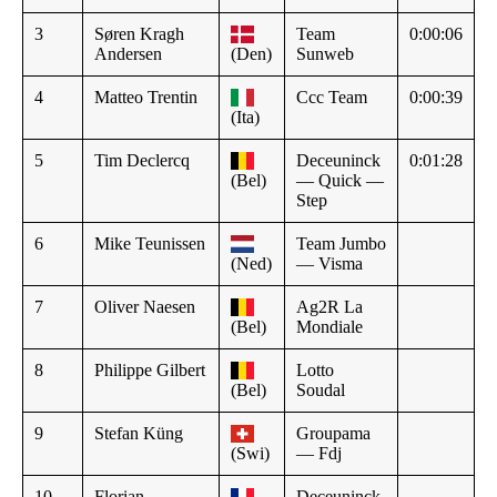
3
Søren Kragh
Team
0:00:06
Andersen
(Den)
Sunweb
4
Matteo Trentin
Ccc Team
0:00:39
(Ita)
5
Tim Declercq
Deceuninck
0:01:28
(Bel)
— Quick —
Step
6
Mike Teunissen
Team Jumbo
(Ned)
— Visma
7
Oliver Naesen
Ag2R La
(Bel)
Mondiale
8
Philippe Gilbert
Lotto
(Bel)
Soudal
9
Stefan Küng
Groupama
(Swi)
— Fdj
10
Florian
Deceuninck