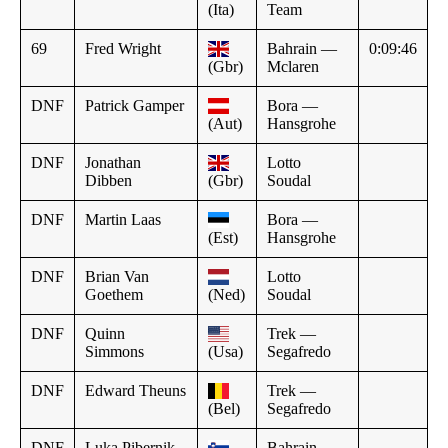
(Ita)
Team
69
Fred Wright
Bahrain —
0:09:46
(Gbr)
Mclaren
DNF
Patrick Gamper
Bora —
(Aut)
Hansgrohe
DNF
Jonathan
Lotto
Dibben
(Gbr)
Soudal
DNF
Martin Laas
Bora —
(Est)
Hansgrohe
DNF
Brian Van
Lotto
Goethem
(Ned)
Soudal
DNF
Quinn
Trek —
Simmons
(Usa)
Segafredo
DNF
Edward Theuns
Trek —
(Bel)
Segafredo
DNF
Luka Pibernik
Bahrain —