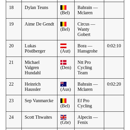
18
Dylan Teuns
Bahrain —
(Bel)
Mclaren
19
Aime De Gendt
Circus —
(Bel)
Wanty
Gobert
20
Lukas
Bora —
0:02:10
Pöstlberger
(Aut)
Hansgrohe
21
Michael
Ntt Pro
Valgren
(Den)
Cycling
Hundahl
Team
22
Heinrich
Bahrain —
0:02:20
Haussler
(Aus)
Mclaren
23
Sep Vanmarcke
Ef Pro
(Bel)
Cycling
24
Scott Thwaites
Alpecin —
(Gbr)
Fenix