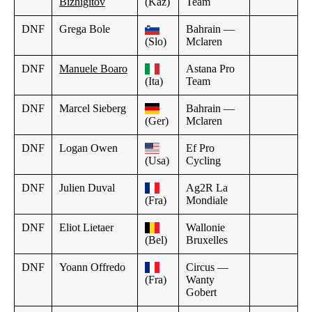
Bizhigitov
(Kaz)
Team
DNF
Grega Bole
Bahrain —
(Slo)
Mclaren
DNF
Manuele Boaro
Astana Pro
(Ita)
Team
DNF
Marcel Sieberg
Bahrain —
(Ger)
Mclaren
DNF
Logan Owen
Ef Pro
(Usa)
Cycling
DNF
Julien Duval
Ag2R La
(Fra)
Mondiale
DNF
Eliot Lietaer
Wallonie
(Bel)
Bruxelles
DNF
Yoann Offredo
Circus —
(Fra)
Wanty
Gobert