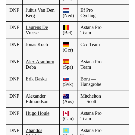
DNF
Julius Van Den
Ef Pro
Berg
(Ned)
Cycling
DNF
Laurens De
Astana Pro
Vreese
(Bel)
Team
DNF
Jonas Koch
Ccc Team
(Ger)
DNF
Alex Aranburu
Astana Pro
Deba
(Spa)
Team
DNF
Erik Baska
Bora —
(Svk)
Hansgrohe
DNF
Alexander
Mitchelton
Edmondson
(Aus)
— Scott
DNF
Hugo Houle
Astana Pro
(Can)
Team
DNF
Zhandos
Astana Pro