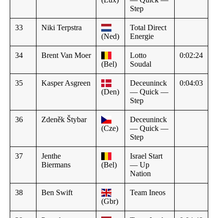
Step
33
Niki Terpstra
Total Direct
(Ned)
Energie
34
Brent Van Moer
Lotto
0:02:24
(Bel)
Soudal
35
Kasper Asgreen
Deceuninck
0:04:03
(Den)
— Quick —
Step
36
Zdeněk Štybar
Deceuninck
(Cze)
— Quick —
Step
37
Jenthe
Israel Start
Biermans
(Bel)
— Up
Nation
38
Ben Swift
Team Ineos
(Gbr)