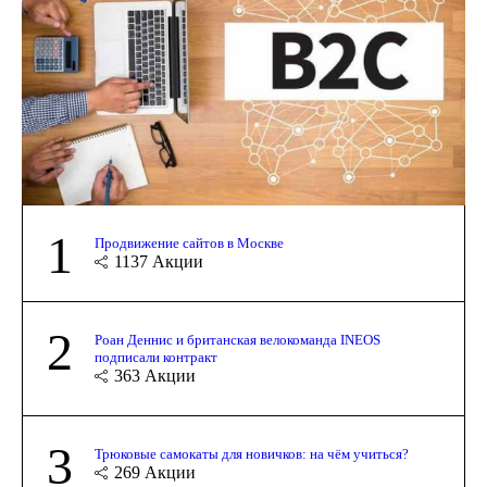
1
Продвижение сайтов в Москве
1137
Акции
2
Роан Деннис и британская велокоманда INEOS
подписали контракт
363
Акции
3
Трюковые самокаты для новичков: на чём учиться?
269
Акции