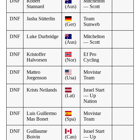
DNF
Robert
Mitchelton
Stannard
(Aus)
— Scott
DNF
Jasha Sütterlin
Team
(Ger)
Sunweb
DNF
Luke Durbridge
Mitchelton
(Aus)
— Scott
DNF
Kristoffer
Ef Pro
Halvorsen
(Nor)
Cycling
DNF
Matteo
Movistar
Jorgenson
(Usa)
Team
DNF
Krists Neilands
Israel Start
(Lat)
— Up
Nation
DNF
Luis Guillermo
Movistar
Mas Bonet
(Spa)
Team
DNF
Guillaume
Israel Start
Boivin
(Can)
— Up