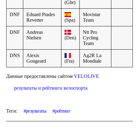
(Gbr)
DNF
Eduard Prades
Movistar
Reverter
(Spa)
Team
DNF
Andreas
Ntt Pro
Nielsen
(Den)
Cycling
Team
DNS
Alexis
Ag2R La
Gougeard
(Fra)
Mondiale
Данные предоставлены сайтом
VELOLIVE
результаты и рейтинги велоспорта
Теги:
результаты
рейтинг