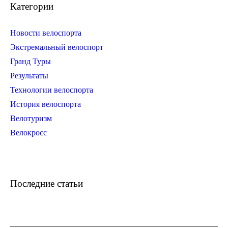
Категории
Новости велоспорта
Экстремальный велоспорт
Гранд Туры
Результаты
Технологии велоспорта
История велоспорта
Велотуризм
Велокросс
Последние статьи