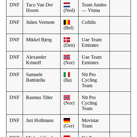
DNF
Taco Van Der
Team Jumbo
Hoorn
(Ned)
— Visma
DNF
Julien Vermote
Cofidis
(Bel)
DNF
Mikkel Bjerg
Uae Team
(Den)
Emirates
DNF
Alexander
Uae Team
Kristoff
(Nor)
Emirates
DNF
Samuele
Ntt Pro
Battistella
(Ita)
Cycling
Team
DNF
Rasmus Tiller
Ntt Pro
(Nor)
Cycling
Team
DNF
Juri Hollmann
Movistar
(Ger)
Team