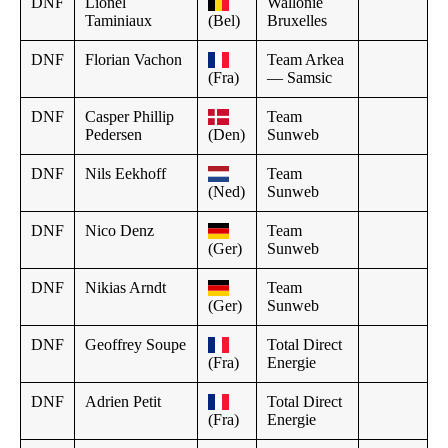
DNF
Lionel
Wallonie
Taminiaux
(Bel)
Bruxelles
DNF
Florian Vachon
Team Arkea
(Fra)
— Samsic
DNF
Casper Phillip
Team
Pedersen
(Den)
Sunweb
DNF
Nils Eekhoff
Team
(Ned)
Sunweb
DNF
Nico Denz
Team
(Ger)
Sunweb
DNF
Nikias Arndt
Team
(Ger)
Sunweb
DNF
Geoffrey Soupe
Total Direct
(Fra)
Energie
DNF
Adrien Petit
Total Direct
(Fra)
Energie