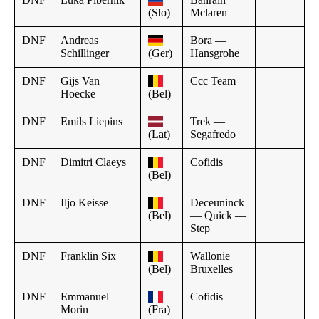
(Slo)
Mclaren
DNF
Andreas
Bora —
Schillinger
(Ger)
Hansgrohe
DNF
Gijs Van
Ccc Team
Hoecke
(Bel)
DNF
Emils Liepins
Trek —
(Lat)
Segafredo
DNF
Dimitri Claeys
Cofidis
(Bel)
DNF
Iljo Keisse
Deceuninck
(Bel)
— Quick —
Step
DNF
Franklin Six
Wallonie
(Bel)
Bruxelles
DNF
Emmanuel
Cofidis
Morin
(Fra)