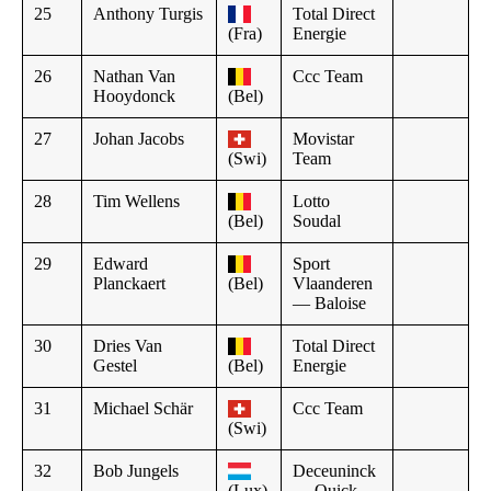
25
Anthony Turgis
Total Direct
(Fra)
Energie
26
Nathan Van
Ccc Team
Hooydonck
(Bel)
27
Johan Jacobs
Movistar
(Swi)
Team
28
Tim Wellens
Lotto
(Bel)
Soudal
29
Edward
Sport
Planckaert
(Bel)
Vlaanderen
— Baloise
30
Dries Van
Total Direct
Gestel
(Bel)
Energie
31
Michael Schär
Ccc Team
(Swi)
32
Bob Jungels
Deceuninck
(Lux)
— Quick —