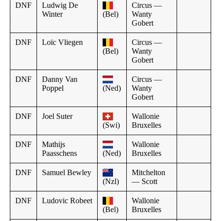
DNF
Ludwig De
Circus —
Winter
(Bel)
Wanty
Gobert
DNF
Loïc Vliegen
Circus —
(Bel)
Wanty
Gobert
DNF
Danny Van
Circus —
Poppel
(Ned)
Wanty
Gobert
DNF
Joel Suter
Wallonie
(Swi)
Bruxelles
DNF
Mathijs
Wallonie
Paasschens
(Ned)
Bruxelles
DNF
Samuel Bewley
Mitchelton
(Nzl)
— Scott
DNF
Ludovic Robeet
Wallonie
(Bel)
Bruxelles