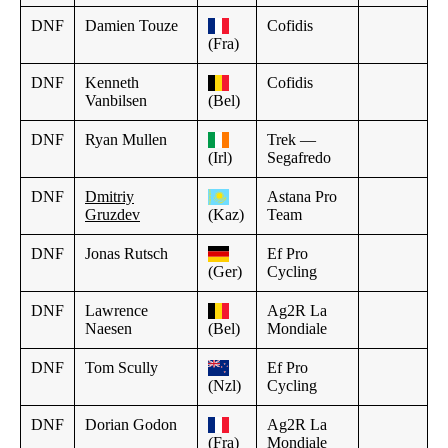
DNF
Damien Touze
Cofidis
(Fra)
DNF
Kenneth
Cofidis
Vanbilsen
(Bel)
DNF
Ryan Mullen
Trek —
(Irl)
Segafredo
DNF
Dmitriy
Astana Pro
Gruzdev
(Kaz)
Team
DNF
Jonas Rutsch
Ef Pro
(Ger)
Cycling
DNF
Lawrence
Ag2R La
Naesen
(Bel)
Mondiale
DNF
Tom Scully
Ef Pro
(Nzl)
Cycling
DNF
Dorian Godon
Ag2R La
(Fra)
Mondiale