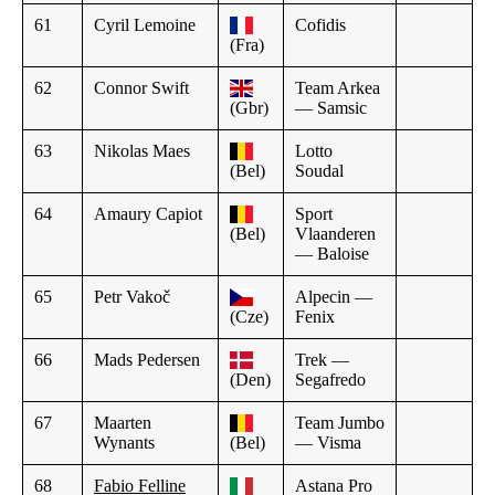
61
Cyril Lemoine
Cofidis
(Fra)
62
Connor Swift
Team Arkea
(Gbr)
— Samsic
63
Nikolas Maes
Lotto
(Bel)
Soudal
64
Amaury Capiot
Sport
(Bel)
Vlaanderen
— Baloise
65
Petr Vakoč
Alpecin —
(Cze)
Fenix
66
Mads Pedersen
Trek —
(Den)
Segafredo
67
Maarten
Team Jumbo
Wynants
(Bel)
— Visma
68
Fabio Felline
Astana Pro