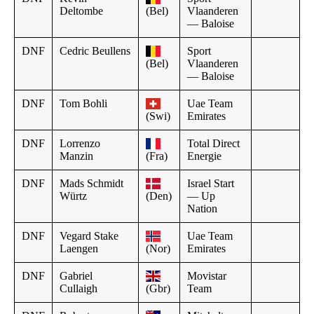
Deltombe
(Bel)
Vlaanderen
— Baloise
DNF
Cedric Beullens
Sport
(Bel)
Vlaanderen
— Baloise
DNF
Tom Bohli
Uae Team
(Swi)
Emirates
DNF
Lorrenzo
Total Direct
Manzin
(Fra)
Energie
DNF
Mads Schmidt
Israel Start
Würtz
(Den)
— Up
Nation
DNF
Vegard Stake
Uae Team
Laengen
(Nor)
Emirates
DNF
Gabriel
Movistar
Cullaigh
(Gbr)
Team