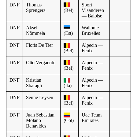
DNF
Thomas
Sport
Sprengers
(Bel)
Vlaanderen
— Baloise
DNF
Aksel
Wallonie
Nõmmela
(Est)
Bruxelles
DNF
Floris De Tier
Alpecin —
(Bel)
Fenix
DNF
Otto Vergaerde
Alpecin —
(Bel)
Fenix
DNF
Kristian
Alpecin —
Sbaragli
(Ita)
Fenix
DNF
Senne Leysen
Alpecin —
(Bel)
Fenix
DNF
Juan Sebastian
Uae Team
Molano
(Col)
Emirates
Benavides