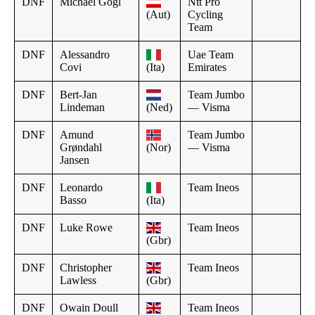
DNF
Michael Gogl
Ntt Pro
(Aut)
Cycling
Team
DNF
Alessandro
Uae Team
Covi
(Ita)
Emirates
DNF
Bert-Jan
Team Jumbo
Lindeman
(Ned)
— Visma
DNF
Amund
Team Jumbo
Grøndahl
(Nor)
— Visma
Jansen
DNF
Leonardo
Team Ineos
Basso
(Ita)
DNF
Luke Rowe
Team Ineos
(Gbr)
DNF
Christopher
Team Ineos
Lawless
(Gbr)
DNF
Owain Doull
Team Ineos