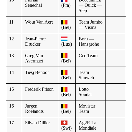
Senechal
(Fra)
— Quick —
Step
11
Wout Van Aert
Team Jumbo
(Bel)
— Visma
12
Jean-Pierre
Bora —
Drucker
(Lux)
Hansgrohe
13
Greg Van
Ccc Team
Avermaet
(Bel)
14
Tiesj Benoot
Team
(Bel)
Sunweb
15
Frederik Frison
Lotto
(Bel)
Soudal
16
Jurgen
Movistar
Roelandts
(Bel)
Team
17
Silvan Dillier
Ag2R La
(Swi)
Mondiale