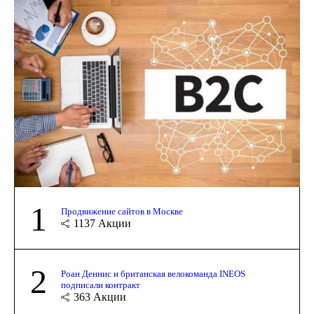
1
Продвижение сайтов в Москве
1137
Акции
2
Роан Деннис и британская велокоманда INEOS
подписали контракт
363
Акции