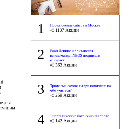
1
Продвижение сайтов в Москве
1137
Акции
2
Роан Деннис и британская
велокоманда INEOS подписали
контракт
363
Акции
ні
3
Трюковые самокаты для новичков: на
м
чём учиться?
ь —
269
Акции
ме для
ступним
4
Энергетические батончики в спорте
142
Акции