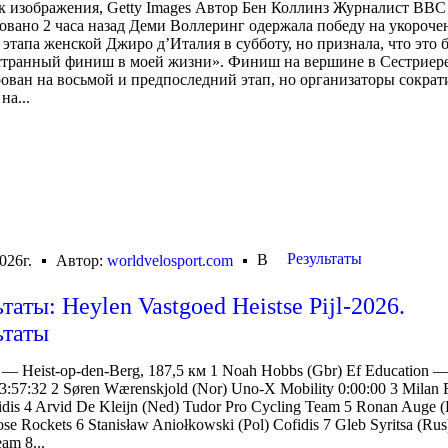
 изображения, Getty Images Автор Бен Коллинз Журналист BBC 
вано 2 часа назад Деми Воллеринг одержала победу на укороч
 этапа женской Джиро д’Италия в субботу, но признала, что это 
странный финиш в моей жизни». Финиш на вершине в Сестриер
ован на восьмой и предпоследний этап, но организаторы сократ
на...
Результаты
В
026г.
Автор:
worldvelosport.com
таты: Heylen Vastgoed Heistse Pijl-2026.
ьтаты
r — Heist-op-den-Berg, 187,5 км 1 Noah Hobbs (Gbr) Ef Education 
3:57:32 2 Søren Wærenskjold (Nor) Uno-X Mobility 0:00:00 3 Milan F
idis 4 Arvid De Kleijn (Ned) Tudor Pro Cycling Team 5 Ronan Auge (
se Rockets 6 Stanisław Aniołkowski (Pol) Cofidis 7 Gleb Syritsa (Ru
am 8...