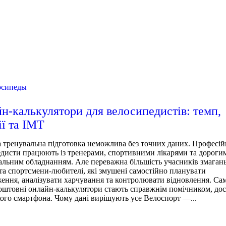
осипеды
н-калькулятори для велосипедистів: темп,
ії та ІМТ
 тренувальна підготовка неможлива без точних даних. Професій
дисти працюють із тренерами, спортивними лікарями та дороги
льним обладнанням. Але переважна більшість учасників змаган
та спортсмени-любителі, які змушені самостійно планувати
ення, аналізувати харчування та контролювати відновлення. Са
оштовні онлайн-калькулятори стають справжнім помічником, до
якого смартфона. Чому дані вирішують усе Велоспорт —...