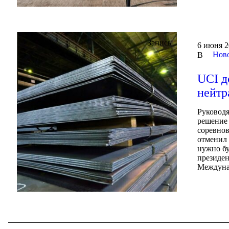
Запись
6 июня 2
Ново
В
UCI д
нейтр
Руковод
решение 
соревнов
отменил 
нужно бу
президен
Междуна