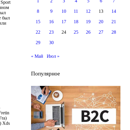
1
2
3
4
5
6
7
Sport
енном
8
9
10
11
12
13
14
был
е был
15
16
17
18
19
20
21
или
22
23
24
25
26
27
28
29
30
« Май
Июл »
Популярное
—
retin
Fra)
s) Xds