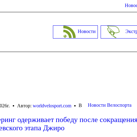
Новос
Новости
Экст
Новости Велоспорта
В
026г.
Автор:
worldvelosport.com
ринг одерживает победу после сокращени
евского этапа Джиро