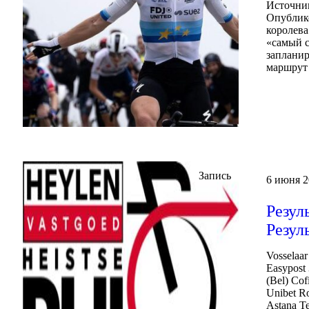
Источник
Опублико
королева
«самый 
запланир
маршрут 
Запись
6 июня 2
Резуль
Резул
Vosselaa
Easypost 
(Bel) Cof
Unibet Ro
Astana Te