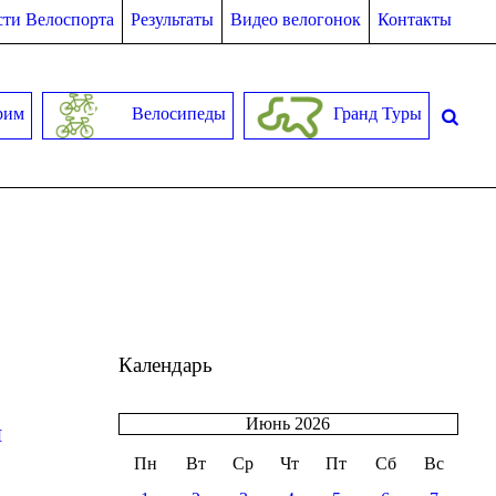
ти Велоспорта
Результаты
Видео велогонок
Контакты
рим
Велосипеды
Гранд Туры
Календарь
Июнь 2026
я
Пн
Вт
Ср
Чт
Пт
Сб
Вс