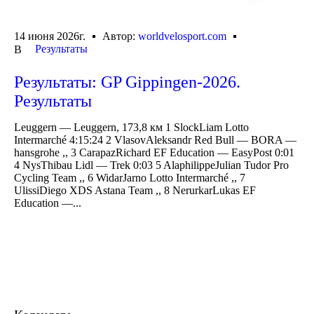
14 июня 2026г.
Автор:
worldvelosport.com
Результаты
В
Результаты: GP Gippingen-2026.
Результаты
Leuggern — Leuggern, 173,8 км 1 SlockLiam Lotto
Intermarché 4:15:24 2 VlasovAleksandr Red Bull — BORA —
hansgrohe ,, 3 CarapazRichard EF Education — EasyPost 0:01
4 NysThibau Lidl — Trek 0:03 5 AlaphilippeJulian Tudor Pro
Cycling Team ,, 6 WidarJarno Lotto Intermarché ,, 7
UlissiDiego XDS Astana Team ,, 8 NerurkarLukas EF
Education —...