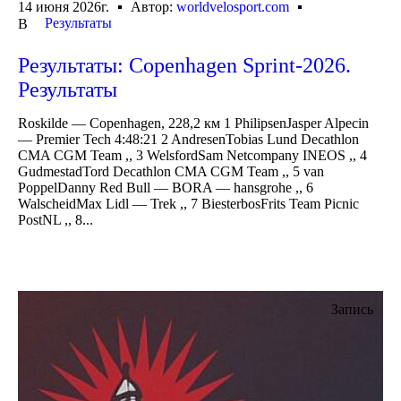
14 июня 2026г.
Автор:
worldvelosport.com
Результаты
В
Результаты: Copenhagen Sprint-2026.
Результаты
Roskilde — Copenhagen, 228,2 км 1 PhilipsenJasper Alpecin
— Premier Tech 4:48:21 2 AndresenTobias Lund Decathlon
CMA CGM Team ,, 3 WelsfordSam Netcompany INEOS ,, 4
GudmestadTord Decathlon CMA CGM Team ,, 5 van
PoppelDanny Red Bull — BORA — hansgrohe ,, 6
WalscheidMax Lidl — Trek ,, 7 BiesterbosFrits Team Picnic
PostNL ,, 8...
Запись