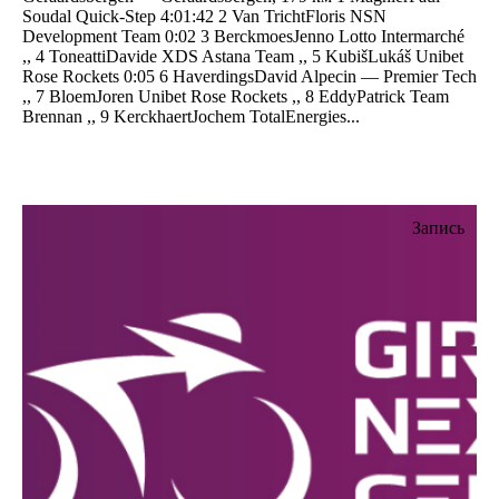
Soudal Quick-Step 4:01:42 2 Van TrichtFloris NSN
Development Team 0:02 3 BerckmoesJenno Lotto Intermarché
,, 4 ToneattiDavide XDS Astana Team ,, 5 KubišLukáš Unibet
Rose Rockets 0:05 6 HaverdingsDavid Alpecin — Premier Tech
,, 7 BloemJoren Unibet Rose Rockets ,, 8 EddyPatrick Team
Brennan ,, 9 KerckhaertJochem TotalEnergies...
Запись