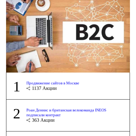
1
Продвижение сайтов в Москве
1137
Акции
2
Роан Деннис и британская велокоманда INEOS
подписали контракт
363
Акции