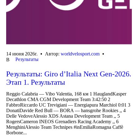
14 июня 2026г.
Автор:
worldvelosport.com
Результаты
В
Результаты: Giro d’Italia Next Gen-2026.
Этап 1. Результаты
Reggio Calabria — Vibo Valentia, 168 км 1 HauglandKasper
Decathlon CMA CGM Development Team 3:42:50 2
FabbroRiccardo UC Trevigiani — Energiapura Marchiol 0:01 3
DonatiDavide Red Bull — BORA — hansgrohe Rookies ,, 4
Delle VedoveAlessio XDS Astana Development Team ,, 5
RogersCameron INEOS Grenadiers Racing Academy ,, 6
MenghiniAlessio Team Technipes #inEmiliaRomagna Caffè
Borbone...