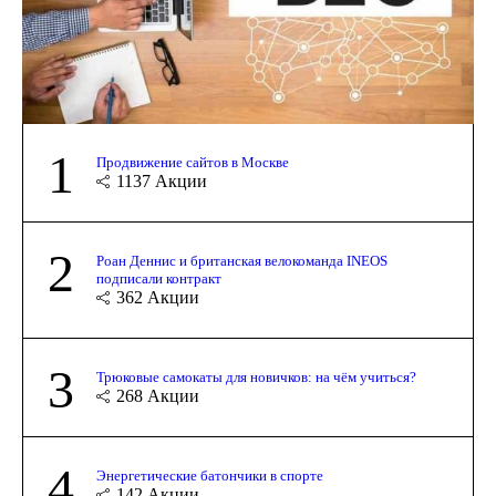
1
Продвижение сайтов в Москве
1137
Акции
2
Роан Деннис и британская велокоманда INEOS
подписали контракт
362
Акции
3
Трюковые самокаты для новичков: на чём учиться?
268
Акции
4
Энергетические батончики в спорте
142
Акции