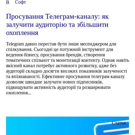
Cофт
В
Просування Телеграм-каналу: як
залучити аудиторію та збільшити
охоплення
Telegram давно перестав бути лише месенджером для
спілкування. Сьогодні це потужний інструмент для
ведення бізнесу, просування брендів, створення
тематичних спільнот та монетизації контенту. Однак навіть
якісний канал потребує активного розвитку, адже без
аудиторії складно досягти високих показників залученості
та впізнаваності. Ефективне просування телеграм каналу
дозволяє швидше залучати нових підписників,
підвищувати активність аудиторії та розширювати
охоплення...
Статья