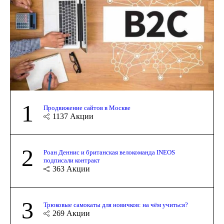
1
Продвижение сайтов в Москве
1137
Акции
2
Роан Деннис и британская велокоманда INEOS
подписали контракт
363
Акции
3
Трюковые самокаты для новичков: на чём учиться?
269
Акции