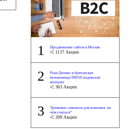
1
Продвижение сайтов в Москве
1137
Акции
2
Роан Деннис и британская
велокоманда INEOS подписали
контракт
363
Акции
3
Трюковые самокаты для новичков: на
чём учиться?
269
Акции