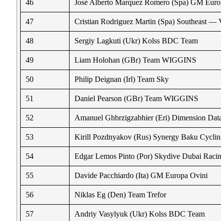
46
Josè Alberto Marquez Romero (Spa) GM Euro
47
Cristian Rodriguez Martin (Spa) Southeast — 
48
Sergiy Lagkuti (Ukr) Kolss BDC Team
49
Liam Holohan (GBr) Team WIGGINS
50
Philip Deignan (Irl) Team Sky
51
Daniel Pearson (GBr) Team WIGGINS
52
Amanuel Ghbrzigzabhier (Eri) Dimension Dat
53
Kirill Pozdnyakov (Rus) Synergy Baku Cyclin
54
Edgar Lemos Pinto (Por) Skydive Dubai Raci
55
Davide Pacchiardo (Ita) GM Europa Ovini
56
Niklas Eg (Den) Team Trefor
57
Andriy Vasylyuk (Ukr) Kolss BDC Team