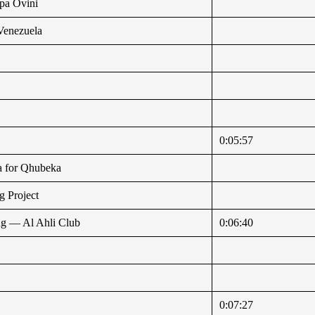
pa Ovini
Venezuela
0:05:57
a for Qhubeka
g Project
ng — Al Ahli Club
0:06:40
0:07:27