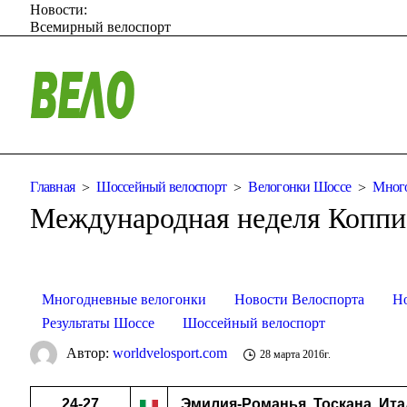
Новости:
Всемирный велоспорт
Главная
Шоссейный велоспорт
Велогонки Шоссе
Много
Международная неделя Коппи 
Многодневные велогонки
Новости Велоспорта
Н
Результаты Шоссе
Шоссейный велоспорт
Автор:
worldvelosport.com
28 марта 2016г.
24-27
Эмилия-Романья, Тоскана, Ита