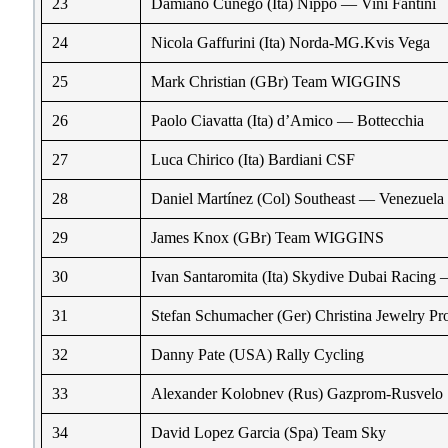
23
Damiano Cunego (Ita) Nippo — Vini Fantini
24
Nicola Gaffurini (Ita) Norda-MG.Kvis Vega
25
Mark Christian (GBr) Team WIGGINS
26
Paolo Ciavatta (Ita) d’Amico — Bottecchia
27
Luca Chirico (Ita) Bardiani CSF
28
Daniel Martínez (Col) Southeast — Venezuela
29
James Knox (GBr) Team WIGGINS
30
Ivan Santaromita (Ita) Skydive Dubai Racing 
31
Stefan Schumacher (Ger) Christina Jewelry Pr
32
Danny Pate (USA) Rally Cycling
33
Alexander Kolobnev (Rus) Gazprom-Rusvelo
34
David Lopez Garcia (Spa) Team Sky