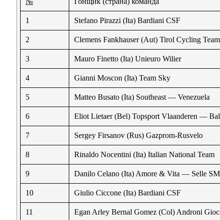
№
Гонщик (страна) команда
1
Stefano Pirazzi (Ita) Bardiani CSF
2
Clemens Fankhauser (Aut) Tirol Cycling Tea
3
Mauro Finetto (Ita) Unieuro Wilier
4
Gianni Moscon (Ita) Team Sky
5
Matteo Busato (Ita) Southeast — Venezuela
6
Eliot Lietaer (Bel) Topsport Vlaanderen — Bal
7
Sergey Firsanov (Rus) Gazprom-Rusvelo
8
Rinaldo Nocentini (Ita) Italian National Team
9
Danilo Celano (Ita) Amore & Vita — Selle S
10
Giulio Ciccone (Ita) Bardiani CSF
11
Egan Arley Bernal Gomez (Col) Androni Gioc