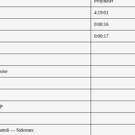
Результат
4:19:01
m
0:00:16
0:00:17
oise
MP
attoli — Sidermec