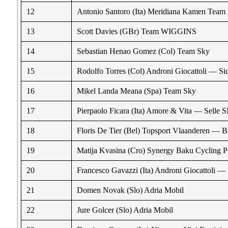
12
Antonio Santoro (Ita) Meridiana Kamen Team
13
Scott Davies (GBr) Team WIGGINS
14
Sebastian Henao Gomez (Col) Team Sky
15
Rodolfo Torres (Col) Androni Giocattoli — S
16
Mikel Landa Meana (Spa) Team Sky
17
Pierpaolo Ficara (Ita) Amore & Vita — Selle
18
Floris De Tier (Bel) Topsport Vlaanderen — B
19
Matija Kvasina (Cro) Synergy Baku Cycling P
20
Francesco Gavazzi (Ita) Androni Giocattoli —
21
Domen Novak (Slo) Adria Mobil
22
Jure Golcer (Slo) Adria Mobil