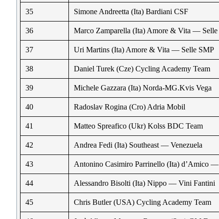
35
Simone Andreetta (Ita) Bardiani CSF
36
Marco Zamparella (Ita) Amore & Vita — Sell
37
Uri Martins (Ita) Amore & Vita — Selle SMP
38
Daniel Turek (Cze) Cycling Academy Team
39
Michele Gazzara (Ita) Norda-MG.Kvis Vega
40
Radoslav Rogina (Cro) Adria Mobil
41
Matteo Spreafico (Ukr) Kolss BDC Team
42
Andrea Fedi (Ita) Southeast — Venezuela
43
Antonino Casimiro Parrinello (Ita) d’Amico —
44
Alessandro Bisolti (Ita) Nippo — Vini Fantini
45
Chris Butler (USA) Cycling Academy Team