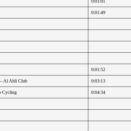
0:01:01
0:01:49
0:01:52
— Al Ahli Club
0:03:13
o Cycling
0:04:34