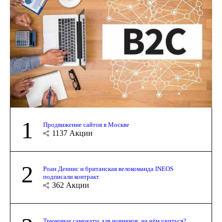
1
Продвижение сайтов в Москве
1137
Акции
2
Роан Деннис и британская велокоманда INEOS
подписали контракт
362
Акции
Трюковые самокаты для новичков: на чём учиться?