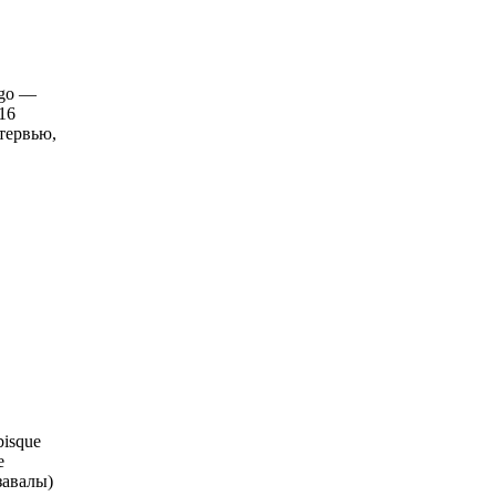
igo —
16
тервью,
bisque
е
завалы)