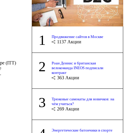
1
Продвижение сайтов в Москве
1137
Акции
2
pe (ITT)
Роан Деннис и британская
велокоманда INEOS подписали
е
контракт
.
363
Акции
3
Трюковые самокаты для новичков: на
чём учиться?
269
Акции
Энергетические батончики в спорте