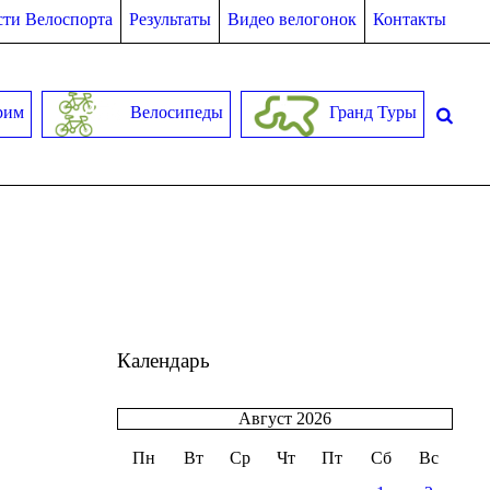
ти Велоспорта
Результаты
Видео велогонок
Контакты
рим
Велосипеды
Гранд Туры
Календарь
Август 2026
Пн
Вт
Ср
Чт
Пт
Сб
Вс