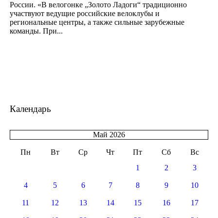
России. «В велогонке „Золото Ладоги“ традиционно
участвуют ведущие российские велоклубы и
региональные центры, а также сильные зарубежные
команды. При...
Календарь
Май 2026
Пн
Вт
Ср
Чт
Пт
Сб
Вс
1
2
3
4
5
6
7
8
9
10
11
12
13
14
15
16
17