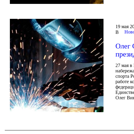
Запись
19 мая 20
Ново
В
Олег 
прези
27 мая в
набережа
спорта Р
работе к
федераци
Единств
Олег Вик