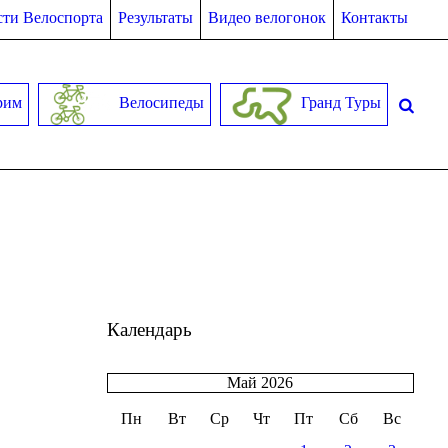
ти Велоспорта
Результаты
Видео велогонок
Контакты
рим
Велосипеды
Гранд Туры
Календарь
Май 2026
s
Пн
Вт
Ср
Чт
Пт
Сб
Вс