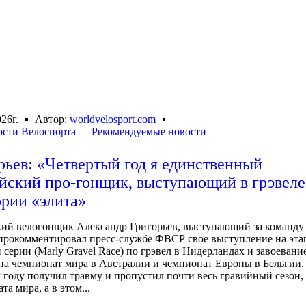
26г.
Автор:
worldvelosport.com
сти Велоспорта
Рекомендуемые новости
рьев: «Четвертый год я единственный
йский про-гонщик, выступающий в грэвеле
ории «элита»
ий велогонщик Александр Григорьев, выступающий за команду 
 прокомментировал пресс-службе ФВСР свое выступление на эта
серии (Marly Gravel Race) по грэвел в Нидерландах и завоевани
на чемпионат мира в Австралии и чемпионат Европы в Бельгии.
году получил травму и пропустил почти весь гравийный сезон,
та мира, а в этом...