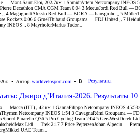
e — Mont-Saint-Eloi, 202.7км 1 ShmidtArtem Netcompany INEOS 5
tPierre Decathlon CMA CGM Team 0:04 3 MeeusJordi Red Bull —
e ,, 4 MagagnottiAlessio Red Bull — BORA — hansgrohe ,, 5 MüllerT
ose Rockets 0:06 6 GruelThibaud Groupama — FDJ United ,, 7 Heid
ny INEOS ,, 8 MayrhoferMarius Tudor...
Результаты
В
26г.
Автор:
worldvelosport.com
ьтаты: Джиро д’Италия-2026. Результаты 10 
 — Масса (ITT) , 42 км 1 GannaFilippo Netcompany INEOS 45:53:
nThymen Netcompany INEOS 1:54 3 CavagnaRémi Groupama — FDJ
axSjoerd Pinarello Q36.5 Pro Cycling Team 2:04 5 Gee-WestDerek Li
lscheidMax Lidl — Trek 2:17 7 Price-PejtersenJohan Alpecin — Prem
jergMikkel UAE Team...