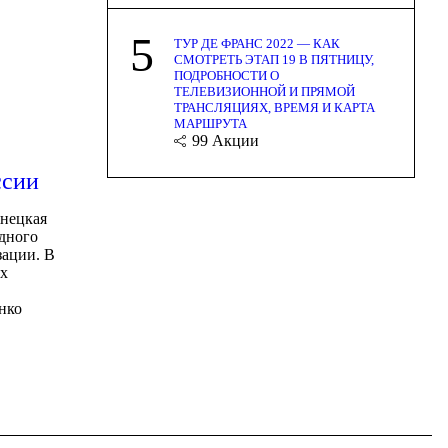
5
ТУР ДЕ ФРАНС 2022 — КАК
СМОТРЕТЬ ЭТАП 19 В ПЯТНИЦУ,
ПОДРОБНОСТИ О
ТЕЛЕВИЗИОННОЙ И ПРЯМОЙ
ТРАНСЛЯЦИЯХ, ВРЕМЯ И КАРТА
МАРШРУТА
99
Акции
ссии
жнецкая
едного
зации. В
ых
нко