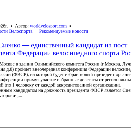
26г.
Автор:
worldvelosport.com
сти Велоспорта
Рекомендуемые новости
Сиенко — единственный кандидат на пост
дента Федерации велосипедного спорта Ро
 Москве в здании Олимпийского комитета России (г.Москва, Лу
ня д.8) пройдет внеочередная конференция Федерации велосип
оссии (ФВСР), на которой будет избран новый президент органи
онференции примут участие избранные делегаты от региональн
й (по 1 человеку от каждой аккредитованной организации).
енным кандидатом на должность президента ФВСР является Сие
торович,...