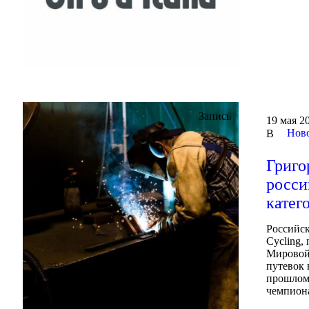
Запись
19 мая 20
Ново
В
Григо
росси
катег
Российск
Cycling,
Мировой 
путевок 
прошлом 
чемпиона