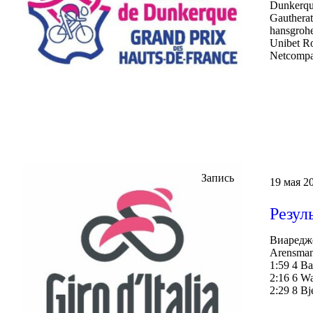
Dunkerqu
Gauthera
hansgroh
Unibet R
Netcompa
Запись
19 мая 20
Резул
Виареджо
Arensma
1:59 4 B
2:16 6 Wa
2:29 8 B