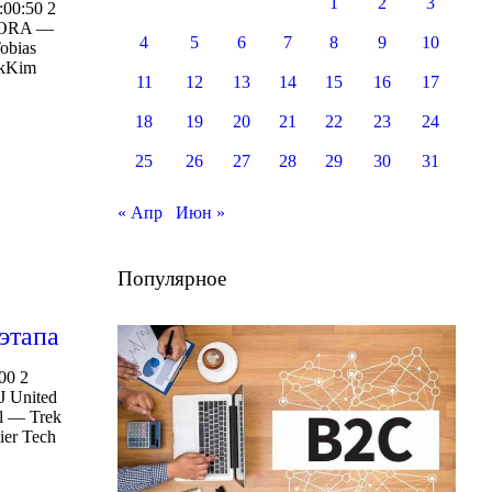
1
2
3
:00:50 2
 BORA —
4
5
6
7
8
9
10
obias
ukKim
11
12
13
14
15
16
17
18
19
20
21
22
23
24
25
26
27
28
29
30
31
« Апр
Июн »
Популярное
этапа
00 2
 United
dl — Trek
ier Tech