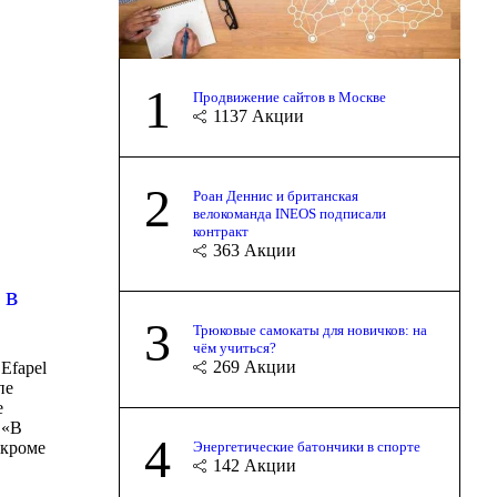
1
Продвижение сайтов в Москве
1137
Акции
2
Роан Деннис и британская
велокоманда INEOS подписали
контракт
363
Акции
 в
3
Трюковые самокаты для новичков: на
чём учиться?
269
Акции
Efapel
пе
е
 «В
4
 кроме
Энергетические батончики в спорте
142
Акции