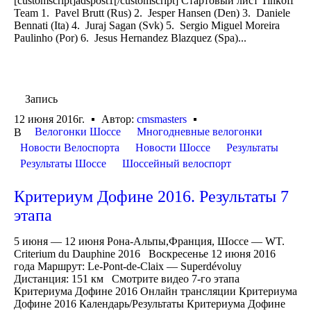
[customscript]adspost1[/customscript] Стартовый лист Tinkoff
Team 1. Pavel Brutt (Rus) 2. Jesper Hansen (Den) 3. Daniele
Bennati (Ita) 4. Juraj Sagan (Svk) 5. Sergio Miguel Moreira
Paulinho (Por) 6. Jesus Hernandez Blazquez (Spa)...
Запись
12 июня 2016г.
Автор:
cmsmasters
Велогонки Шоссе
Многодневные велогонки
В
Новости Велоспорта
Новости Шоссе
Результаты
Результаты Шоссе
Шоссейный велоспорт
Критериум Дофине 2016. Результаты 7
этапа
5 июня — 12 июня Рона-Альпы,Франция, Шоссе — WT.
Criterium du Dauphine 2016 Воскресенье 12 июня 2016
года Маршрут: Le-Pont-de-Claix — Superdévoluy
Дистанция: 151 км Смотрите видео 7-го этапа
Критериума Дофине 2016 Онлайн трансляции Критериума
Дофине 2016 Календарь/Результаты Критериума Дофине