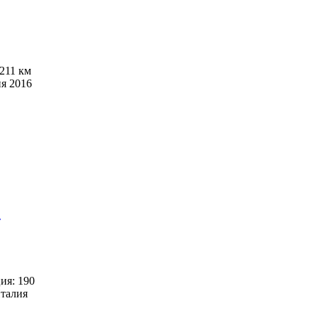
: 211 км
ия 2016
т
ия: 190
Италия