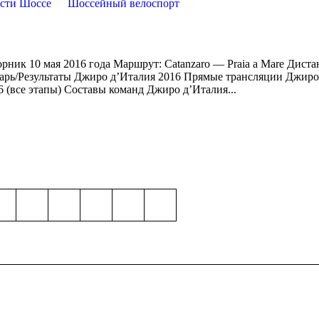
сти Шоссе
Шоссейный велоспорт
орник 10 мая 2016 года Маршрут: Catanzaro — Praia a Mare Диста
дарь/Результаты Джиро д’Италия 2016 Прямые трансляции Джир
 (все этапы) Составы команд Джиро д’Италия...