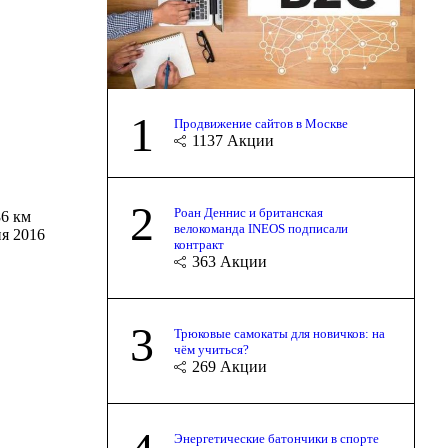
1
Продвижение сайтов в Москве
1137
Акции
2
Роан Деннис и британская
186 км
велокоманда INEOS подписали
ия 2016
контракт
363
Акции
3
Трюковые самокаты для новичков: на
чём учиться?
269
Акции
Энергетические батончики в спорте