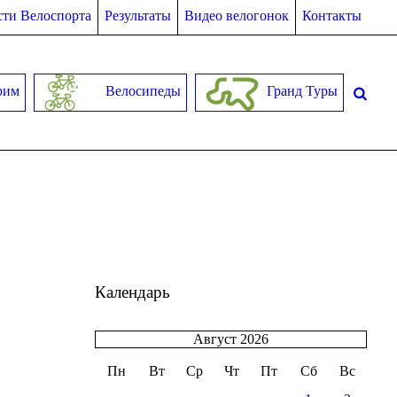
ти Велоспорта
Результаты
Видео велогонок
Контакты
рим
Велосипеды
Гранд Туры
Календарь
Август 2026
Пн
Вт
Ср
Чт
Пт
Сб
Вс