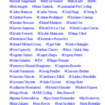
Benoit Vaugrenard
Bert De Backer
Blel Kadri
BMC
Bob Jungels
Bram Tankink
Cannondale Pro Cycling
Carlos Betancur
Carlos Verona
Chad Haga
Cheng Ji
Christian Knees
Cristian Rodriguez
Damiano Cunego
Damien Howson
Daniel Martinez
Daniel Oss
Darwin Atapuma
David De La Cruz
David Lopez Garcia
Davide Formolo
Davide Malacarne
Diego Ulissi
Dimension Data
Domenico Pozzovivo
Eduard Michael Grosu
Egor Silin
Enrico Battaglin
Eros Capecchi
Esteban Chaves
Etixx - Quick-Step
Eugenio Alafaci
Eugert Zhupa
Evgeny Petrov
Fabio Sabatini
FDJ
Filippo Pozzato
Francesco Manuel Bongiorno
Gazprom-Rusvelo
Genki Yamamoto
Georg Preidler
Giacomo Berlato
Giacomo Nizzolo
Gianfranco Zilioli
Gianluca Brambilla
Giovanni Visconti
Giulio Ciccone
Grega Bole
Guillaume Bonnafond
Heinrich Haussler
Hubert Dupont
Hugo Houle
IAM Cycling
Ian Boswell
Ignatas Konovalovas
Igor Anton Hernandez
Ilia Koshevoy
Ilnur Zakarin
Ivan Rovny
Ivan Savitskiy
Jack Bobridge