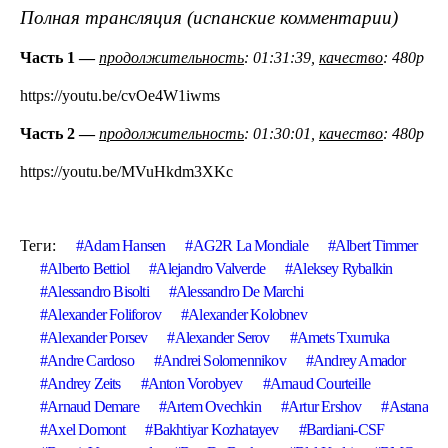
Полная трансляция (испанские комментарии)
Часть 1 —
продолжительность
: 01:31:39,
качество
: 480p
https://youtu.be/cvOe4W1iwms
Часть 2 —
продолжительность
: 01:30:01,
качество
: 480p
https://youtu.be/MVuHkdm3XKc
Теги:
Adam Hansen
AG2R La Mondiale
Albert Timmer
Alberto Bettiol
Alejandro Valverde
Aleksey Rybalkin
Alessandro Bisolti
Alessandro De Marchi
Alexander Foliforov
Alexander Kolobnev
Alexander Porsev
Alexander Serov
Amets Txurruka
Andre Cardoso
Andrei Solomennikov
Andrey Amador
Andrey Zeits
Anton Vorobyev
Arnaud Courteille
Arnaud Demare
Artem Ovechkin
Artur Ershov
Astana
Axel Domont
Bakhtiyar Kozhatayev
Bardiani-CSF