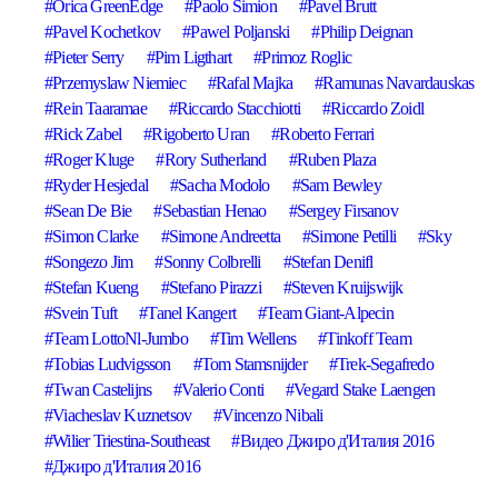
Orica GreenEdge
Paolo Simion
Pavel Brutt
Pavel Kochetkov
Pawel Poljanski
Philip Deignan
Pieter Serry
Pim Ligthart
Primoz Roglic
Przemyslaw Niemiec
Rafal Majka
Ramunas Navardauskas
Rein Taaramae
Riccardo Stacchiotti
Riccardo Zoidl
Rick Zabel
Rigoberto Uran
Roberto Ferrari
Roger Kluge
Rory Sutherland
Ruben Plaza
Ryder Hesjedal
Sacha Modolo
Sam Bewley
Sean De Bie
Sebastian Henao
Sergey Firsanov
Simon Clarke
Simone Andreetta
Simone Petilli
Sky
Songezo Jim
Sonny Colbrelli
Stefan Denifl
Stefan Kueng
Stefano Pirazzi
Steven Kruijswijk
Svein Tuft
Tanel Kangert
Team Giant-Alpecin
Team LottoNl-Jumbo
Tim Wellens
Tinkoff Team
Tobias Ludvigsson
Tom Stamsnijder
Trek-Segafredo
Twan Castelijns
Valerio Conti
Vegard Stake Laengen
Viacheslav Kuznetsov
Vincenzo Nibali
Wilier Triestina-Southeast
Видео Джиро д'Италия 2016
Джиро д'Италия 2016