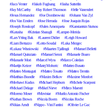
Jaco Venter
Jakob Fuglsang
Jasha Sutterlin
Jay McCarthy
Jay Robert Thomson
Jelle Vanendert
Jesus Hernandez
Joe Dombrowski
Johann Van Zyl
Jos Van Emden
Jose Herrada
Jose Joaquin Rojas
Joseph Rosskopf
Julen Amezqueta
Kanstantsin Siutsou
Katusha
Kristian Sbaragli
Lampre-Merida
Lars Ytting Bak
Laurent Didier
Leigh Howard
Liam Bertazzo
Lotto-Soudal
Luka Mezgec
Lukasz Wisniowski
Maarten Tjallingii
Manuel Belletti
Manuel Quinziato
Manuel Senni
Manuele Boaro
Manuele Mori
Marcel Wyss
Marco Coledan
Martijn Keizer
Matej Mohoric
Matteo Busato
Matteo Montaguti
Matteo Tosatto
Matteo Trentin
Matthias Brandle
Maxim Belkov
Maxime Monfort
Merhawi Kudus
Michael Hepburn
Michele Scarponi
Mickael Delage
Mikel Nieve
Mirco Maestri
Moreno Moser
Movistar
Murilo Antonio Fischer
Nathan Brown
Nicola Boem
Nicolas Roche
Nikias Arndt
Nippo - Vini Fantini
Olivier Le Gac