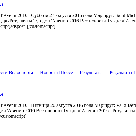
па
l’Avenir 2016 Суббота 27 августа 2016 года Маршрут: Saint-Mich
ндарь/Результаты Тур де л’Авенир 2016 Все новости Тур де л’Аве
ipt]adspost1[/customscript]
сти Велоспорта
Новости Шоссе
Результаты
Результаты 
па
l’Avenir 2016 Пятница 26 августа 2016 года Маршрут: Val d’Isè
 де л’Авенир 2016 Все новости Тур де л’Авенир 2016 Результаты
customscript]