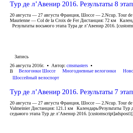
Тур де л’Авенир 2016. Результаты 8 эта
20 августа — 27 августа Франция, Шоссе — 2.Ncup. Tour de 
Maurienne — Col de la Croix de Fer Дистанция: 72 км Кале
Результаты восьмого этапа Тура де л’Авенир 2016. [customscr
Запись
26 августа 2016г.
Автор:
cmsmasters
Велогонки Шоссе
Многодневные велогонки
Ново
В
Шоссейный велоспорт
Тур де л’Авенир 2016. Результаты 7 эта
20 августа — 27 августа Франция, Шоссе — 2.Ncup. Tour de 
Valmeinier Дистанция: 121.1 км Календарь/Результаты Тур
седьмого этапа Тур де л’Авенир 2016. [customscript]adspost1[/