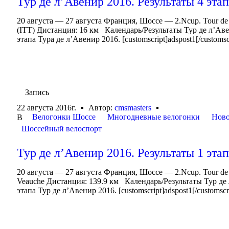
Тур де л’Авенир 2016. Результаты 4 эта
20 августа — 27 августа Франция, Шоссе — 2.Ncup. Tour d
(ITT) Дистанция: 16 км Календарь/Результаты Тур де л’Ав
этапа Тура де л’Авенир 2016. [customscript]adspost1[/customsc
Запись
22 августа 2016г.
Автор:
cmsmasters
Велогонки Шоссе
Многодневные велогонки
Ново
В
Шоссейный велоспорт
Тур де л’Авенир 2016. Результаты 1 эта
20 августа — 27 августа Франция, Шоссе — 2.Ncup. Tour de
Veauche Дистанция: 139.9 км Календарь/Результаты Тур де
этапа Тур де л’Авенир 2016. [customscript]adspost1[/customscr