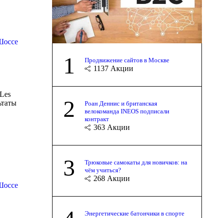
Шоссе
1
Продвижение сайтов в Москве
1137
Акции
 Les
2
ьтаты
Роан Деннис и британская
велокоманда INEOS подписали
контракт
363
Акции
3
Трюковые самокаты для новичков: на
чём учиться?
268
Акции
Шоссе
Энергетические батончики в спорте