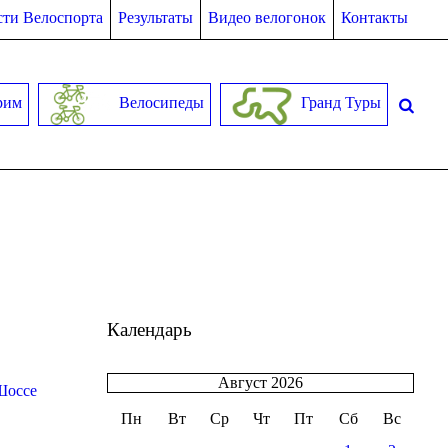
ти Велоспорта
Результаты
Видео велогонок
Контакты
рим
Велосипеды
Гранд Туры
Календарь
Август 2026
Шоссе
Пн
Вт
Ср
Чт
Пт
Сб
Вс