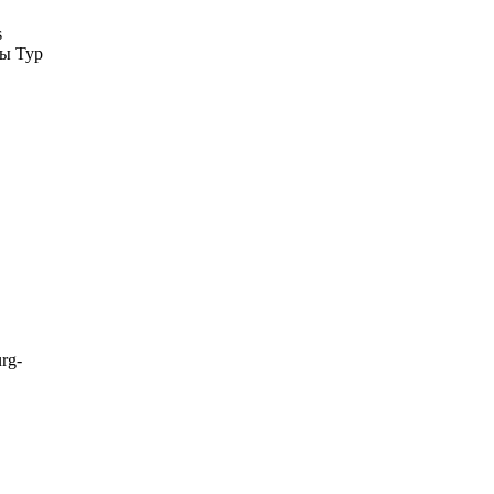
s
ты Тур
rg-