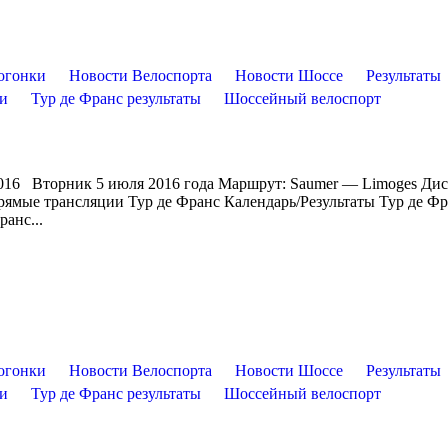
огонки
Новости Велоспорта
Новости Шоссе
Результаты
ти
Тур де Франс результаты
Шоссейный велоспорт
2016 Вторник 5 июля 2016 года Маршрут: Saumer — Limoges Дис
рямые трансляции Тур де Франс Календарь/Результаты Тур де Ф
анс...
огонки
Новости Велоспорта
Новости Шоссе
Результаты
ти
Тур де Франс результаты
Шоссейный велоспорт