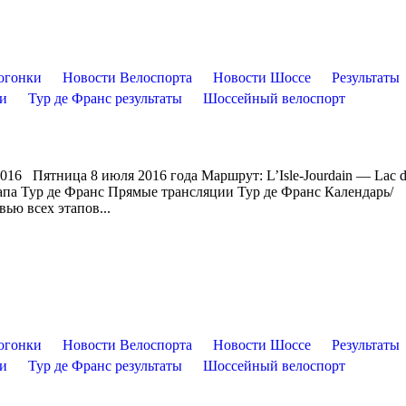
огонки
Новости Велоспорта
Новости Шоссе
Результаты
ти
Тур де Франс результаты
Шоссейный велоспорт
16 Пятница 8 июля 2016 года Маршрут: L’Isle-Jourdain — Lac 
тапа Тур де Франс Прямые трансляции Тур де Франс Календарь/
ью всех этапов...
огонки
Новости Велоспорта
Новости Шоссе
Результаты
ти
Тур де Франс результаты
Шоссейный велоспорт