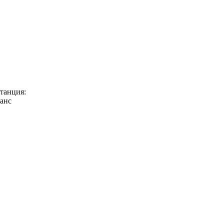
танция:
ранс