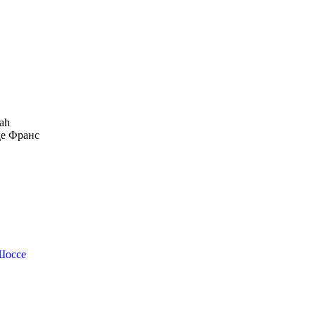
ah
де Франс
Шоссе