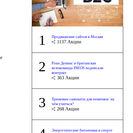
1
Продвижение сайтов в Москве
1137
Акции
de
2
Роан Деннис и британская
велокоманда INEOS подписали
контракт
363
Акции
3
Трюковые самокаты для новичков: на
чём учиться?
268
Акции
Энергетические батончики в спорте