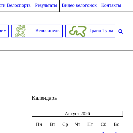
ти Велоспорта
Результаты
Видео велогонок
Контакты
рим
Велосипеды
Гранд Туры
Календарь
Август 2026
Пн
Вт
Ср
Чт
Пт
Сб
Вс