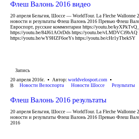
Флеш Валонь 2016 видео
20 апреля Бельгия, Шоссе — WorldTour. La Fleche Wallonn
новости и результаты Флеш Валонь 2016 Превью Флеш Вал
Евроспорт, русские комментарии https://youtu.be/kyXPkTvQ
https://youtu.be/84J61AOrDds https://youtu.be/vLMDVCi9bAQ 
https://youtu.be/wY9HZF6oeYs https://youtu.be/cHr1yTbekSY
Запись
20 апреля 2016г.
Автор:
worldvelosport.com
Новости Велоспорта
Новости Шоссе
Результаты
В
Флеш Валонь 2016 результаты
20 апреля Бельгия, Шоссе — WorldTour. La Fleche Wallonn
новости и результаты Флеш Валонь 2016 Превью Флеш Вал
2016