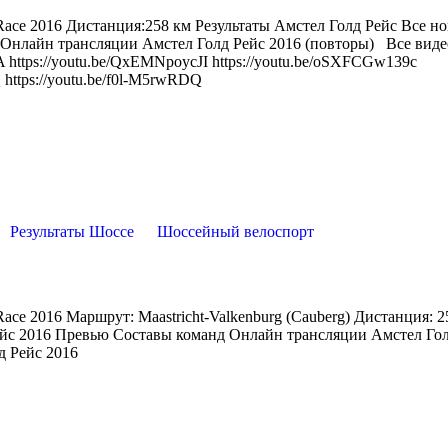
ace 2016 Дистанция:258 км Результаты Амстел Голд Рейс Все но
 Онлайн трансляции Амстел Голд Рейс 2016 (повторы) Все виде
A https://youtu.be/QxEMNpoycJI https://youtu.be/oSXFCGw139c
 https://youtu.be/f0l-M5rwRDQ
Результаты Шоссе
Шоссейный велоспорт
ace 2016 Маршрут: Maastricht-Valkenburg (Cauberg) Дистанция: 
Рейс 2016 Превью Составы команд Онлайн трансляции Амстел Го
д Рейс 2016