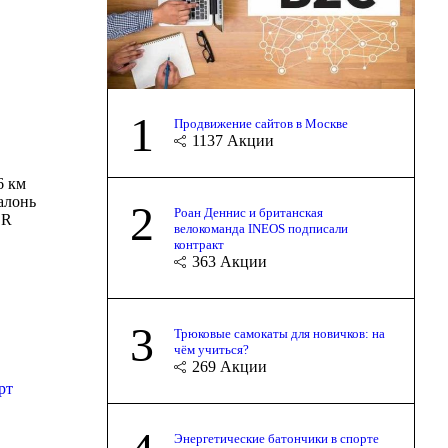
1
Продвижение сайтов в Москве
1137
Акции
96 км
алонь
2
Роан Деннис и британская
ER
велокоманда INEOS подписали
контракт
363
Акции
3
Трюковые самокаты для новичков: на
чём учиться?
269
Акции
рт
Энергетические батончики в спорте