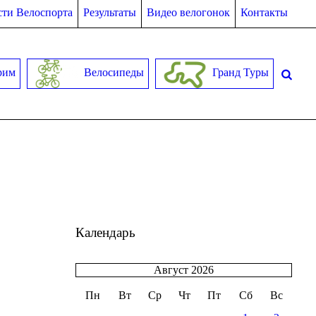
ти Велоспорта
Результаты
Видео велогонок
Контакты
рим
Велосипеды
Гранд Туры
Календарь
Август 2026
Пн
Вт
Ср
Чт
Пт
Сб
Вс