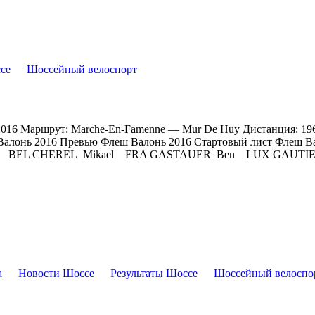
се
Шоссейный велоспорт
ne 2016 Маршрут: Marche-En-Famenne — Mur De Huy Дистанция: 1
 Валонь 2016 Превью Флеш Валонь 2016 Стартовый лист Флеш В
an BEL CHEREL Mikael FRA GASTAUER Ben LUX GAUTI
а
Новости Шоссе
Результаты Шоссе
Шоссейный велоспо