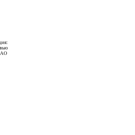
ция:
евью
NAO