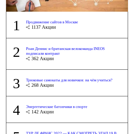
1
Продвижение сайтов в Москве
1137
Акции
2
Роан Деннис и британская велокоманда INEOS
подписали контракт
362
Акции
3
Трюковые самокаты для новичков: на чём учиться?
268
Акции
4
Энергетические батончики в спорте
142
Акции
ТУР ДЕ ФРАНС 2022 — КАК СМОТРЕТЬ ЭТАП 19 В